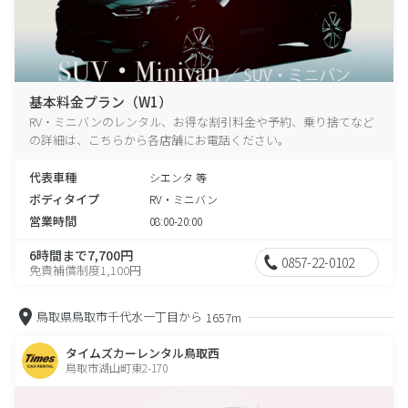
基本料金プラン（W1）
RV・ミニバンのレンタル、お得な割引料金や予約、乗り捨てなど
の詳細は、こちらから各店舗にお電話ください。
代表車種
シエンタ 等
ボディタイプ
RV・ミニバン
営業時間
08:00-20:00
6時間まで7,700円
0857-22-0102
免責補償制度1,100円
鳥取県鳥取市千代水一丁目から
1657m
タイムズカーレンタル鳥取西
鳥取市湖山町東2-170