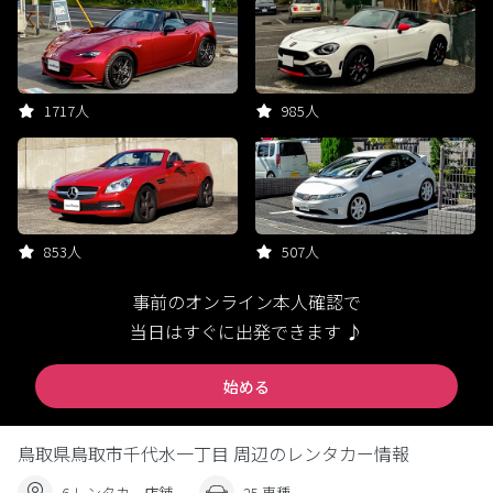
1717人
985人
853人
507人
事前のオンライン本人確認で
当日はすぐに出発できます ♪
始める
鳥取県鳥取市千代水一丁目 周辺のレンタカー情報
6 レンタカー店舗
25 車種