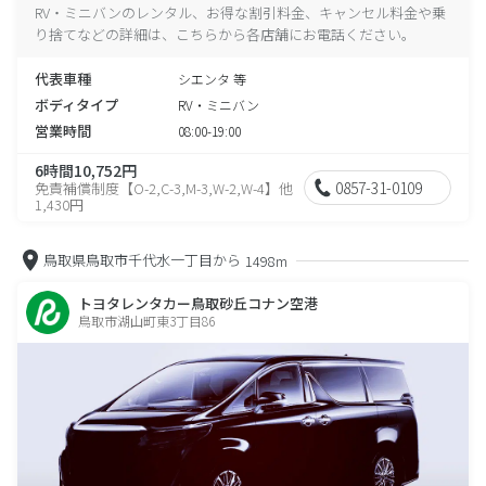
RV・ミニバンのレンタル、お得な割引料金、キャンセル料金や乗
り捨てなどの詳細は、こちらから各店舗にお電話ください。
代表車種
シエンタ 等
ボディタイプ
RV・ミニバン
営業時間
08:00-19:00
6時間10,752円
0857-31-0109
免責補償制度【O-2,C-3,M-3,W-2,W-4】他
1,430円
鳥取県鳥取市千代水一丁目から
1498m
トヨタレンタカー鳥取砂丘コナン空港
鳥取市湖山町東3丁目86