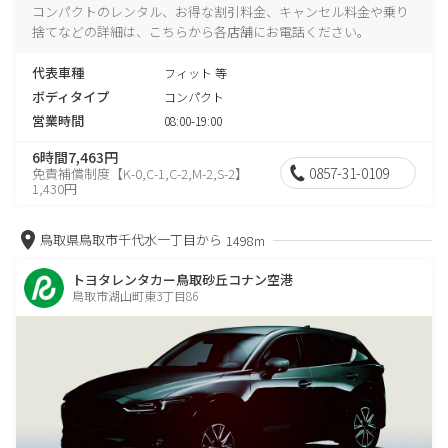
コンパクトのレンタル、お得な割引料金、キャンセル料金や乗り
捨てなどの詳細は、こちらから各店舗にお電話ください。
代表車種
フィット 等
ボディタイプ
コンパクト
営業時間
08:00-19:00
6時間7,463円
0857-31-0109
免責補償制度【K-0,C-1,C-2,M-2,S-2】
1,430円
鳥取県鳥取市千代水一丁目から
1498m
トヨタレンタカー鳥取砂丘コナン空港
鳥取市湖山町東3丁目86