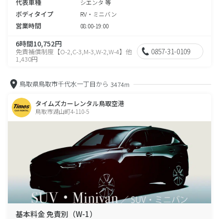
代表車種
シエンタ 等
ボディタイプ
RV・ミニバン
営業時間
08:00-19:00
6時間10,752円
0857-31-0109
免責補償制度【O-2,C-3,M-3,W-2,W-4】他
1,430円
鳥取県鳥取市千代水一丁目から
3474m
タイムズカーレンタル鳥取空港
鳥取市湖山町4-110-5
基本料金 免責別（W-1）