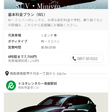
基本料金プラン（W1）
RV・ミニバンのレンタル、お得な割引料金や予約、乗り捨てなど
の詳細は、こちらから各店舗にお電話ください。
代表車種
シエンタ 等
ボディタイプ
RV・ミニバン
営業時間
08:00-20:00
6時間まで7,700円
0857-50-0152
免責補償制度1,100円
鳥取県鳥取市千代水一丁目から
3587m
トヨタレンタカー鳥取駅前
鳥取市富安2-16