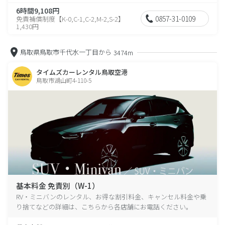
6時間9,108円
0857-31-0109
免責補償制度【K-0,C-1,C-2,M-2,S-2】
1,430円
鳥取県鳥取市千代水一丁目から
3474m
タイムズカーレンタル鳥取空港
鳥取市湖山町4-110-5
基本料金 免責別（W-1）
RV・ミニバンのレンタル、お得な割引料金、キャンセル料金や乗
り捨てなどの詳細は、こちらから各店舗にお電話ください。