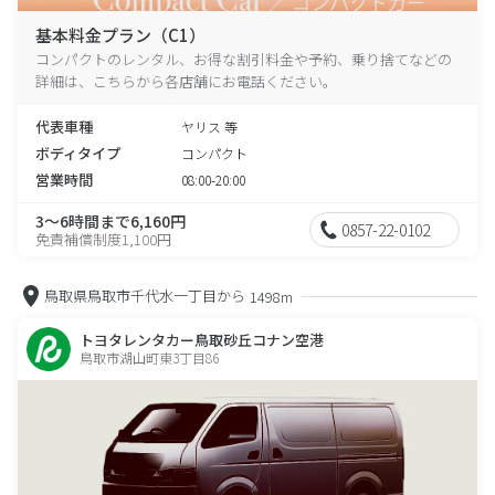
基本料金プラン（C1）
コンパクトのレンタル、お得な割引料金や予約、乗り捨てなどの
詳細は、こちらから各店舗にお電話ください。
代表車種
ヤリス 等
ボディタイプ
コンパクト
営業時間
08:00-20:00
3～6時間まで6,160円
0857-22-0102
免責補償制度1,100円
鳥取県鳥取市千代水一丁目から
1498m
トヨタレンタカー鳥取砂丘コナン空港
鳥取市湖山町東3丁目86