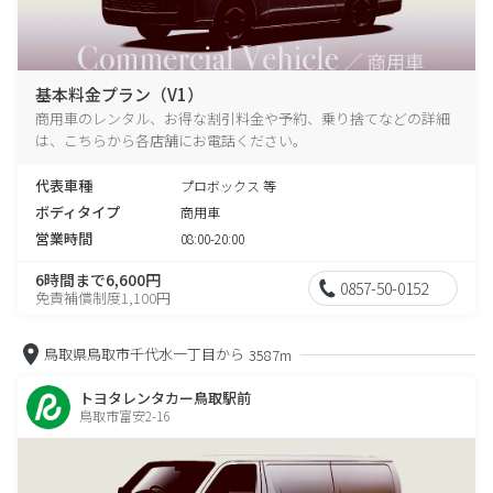
基本料金プラン（V1）
商用車のレンタル、お得な割引料金や予約、乗り捨てなどの詳細
は、こちらから各店舗にお電話ください。
代表車種
プロボックス 等
ボディタイプ
商用車
営業時間
08:00-20:00
6時間まで6,600円
0857-50-0152
免責補償制度1,100円
鳥取県鳥取市千代水一丁目から
3587m
トヨタレンタカー鳥取駅前
鳥取市富安2-16