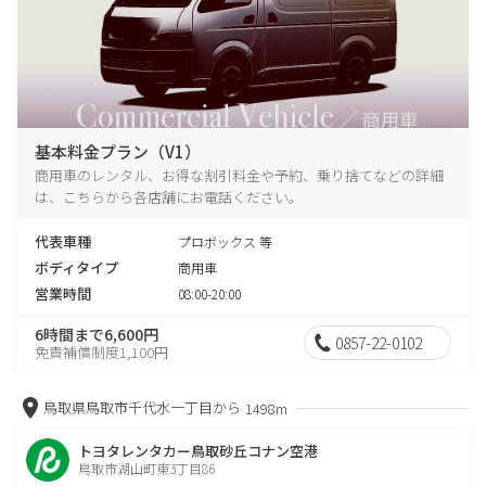
基本料金プラン（V1）
商用車のレンタル、お得な割引料金や予約、乗り捨てなどの詳細
は、こちらから各店舗にお電話ください。
代表車種
プロボックス 等
ボディタイプ
商用車
営業時間
08:00-20:00
6時間まで6,600円
0857-22-0102
免責補償制度1,100円
鳥取県鳥取市千代水一丁目から
1498m
トヨタレンタカー鳥取砂丘コナン空港
鳥取市湖山町東3丁目86