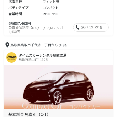
代表車種
フィット 等
ボディタイプ
コンパクト
営業時間
09:00-19:00
6時間7,463円
0857-22-7216
免責補償制度【K-0,C-1,C-2,M-2,S-2】
1,430円
鳥取県鳥取市千代水一丁目から
3474m
タイムズカーレンタル鳥取空港
鳥取市湖山町4-110-5
基本料金 免責別（C-1）