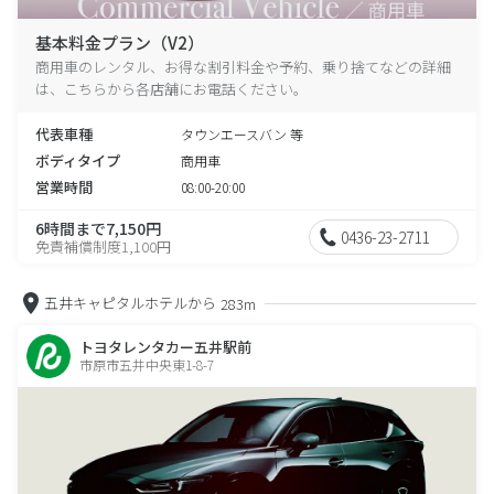
基本料金プラン（V2）
商用車のレンタル、お得な割引料金や予約、乗り捨てなどの詳細
は、こちらから各店舗にお電話ください。
代表車種
タウンエースバン 等
ボディタイプ
商用車
営業時間
08:00-20:00
6時間まで7,150円
0436-23-2711
免責補償制度1,100円
五井キャピタルホテルから
283m
トヨタレンタカー五井駅前
市原市五井中央東1-8-7