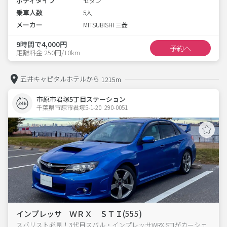
ボディタイプ
セダン
乗車人数
5人
メーカー
MITSUBISHI 三菱
9時間で4,000円
予約へ
距離料金 250円/10km
五井キャピタルホテルから
1215m
市原市君塚5丁目ステーション
千葉県市原市君塚5-1-20  290-0051
インプレッサ ＷＲＸ ＳＴＩ(555)
スバリスト必見！3代目スバル・インプレッサWRX STIがカーシェ