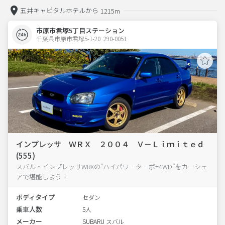
五井キャピタルホテルから
1215m
市原市君塚5丁目ステーション
千葉県市原市君塚5-1-20  290-0051
インプレッサ ＷＲＸ ２００４ Ｖ－Ｌｉｍｉｔｅｄ
(555)
スバル・インプレッサWRXの“ハイパワーターボ+4WD”をカーシェ
アで堪能しよう！
ボディタイプ
セダン
乗車人数
5人
メーカー
SUBARU スバル