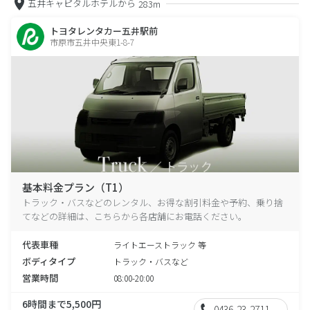
五井キャピタルホテルから
283m
トヨタレンタカー五井駅前
市原市五井中央東1-8-7
基本料金プラン（T1）
トラック・バスなどのレンタル、お得な割引料金や予約、乗り捨
てなどの詳細は、こちらから各店舗にお電話ください。
代表車種
ライトエーストラック 等
ボディタイプ
トラック・バスなど
営業時間
08:00-20:00
6時間まで5,500円
0436-23-2711