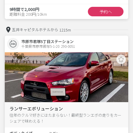
9時間で2,000円
予約へ
距離料金 200円/10km
五井キャピタルホテルから
1215m
市原市君塚5丁目ステーション
千葉県市原市君塚5-1-20  290-0051
ランサーエボリューション
往年のクルマ好きにはたまらない！最終型ランエボの走りをカー
シェアで味わえる！