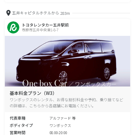
五井キャピタルホテルから
283m
トヨタレンタカー五井駅前
市原市五井中央東1-8-7
基本料金プラン（W3）
ワンボックスのレンタル、お得な割引料金や予約、乗り捨てなど
の詳細は、こちらから各店舗にお電話ください。
代表車種
アルファード 等
ボディタイプ
ワンボックス
営業時間
08:00-20:00