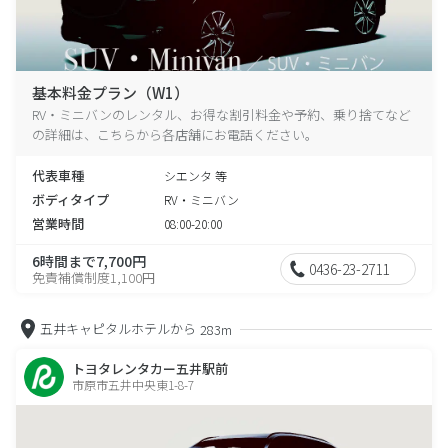
基本料金プラン（W1）
RV・ミニバンのレンタル、お得な割引料金や予約、乗り捨てなど
の詳細は、こちらから各店舗にお電話ください。
代表車種
シエンタ 等
ボディタイプ
RV・ミニバン
営業時間
08:00-20:00
6時間まで7,700円
0436-23-2711
免責補償制度1,100円
五井キャピタルホテルから
283m
トヨタレンタカー五井駅前
市原市五井中央東1-8-7