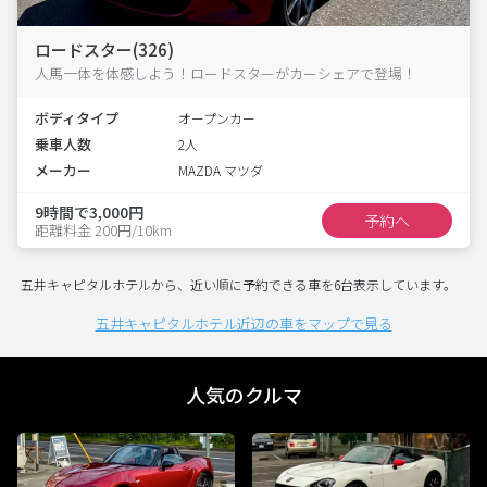
ロードスター(326)
人馬一体を体感しよう！ロードスターがカーシェアで登場！
ボディタイプ
オープンカー
乗車人数
2人
メーカー
MAZDA マツダ
9時間で3,000円
予約へ
距離料金 200円/10km
五井キャピタルホテルから、近い順に予約できる車を6台表示しています。
五井キャピタルホテル近辺の車をマップで見る
人気のクルマ