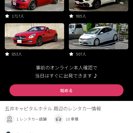
1717人
985人
853人
507人
事前のオンライン本人確認で
当日はすぐに出発できます ♪
始める
五井キャピタルホテル 周辺のレンタカー情報
1 レンタカー店舗
10 車種