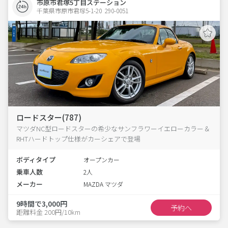
市原市君塚5丁目ステーション
千葉県市原市君塚5-1-20  290-0051
ロードスター(787)
マツダNC型ロードスターの希少なサンフラワーイエローカラー＆
RHTハードトップ仕様がカーシェアで登場
ボディタイプ
オープンカー
乗車人数
2人
メーカー
MAZDA マツダ
9時間で3,000円
予約へ
距離料金 200円/10km