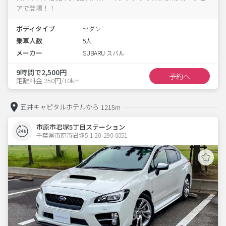
アで登場！！
ボディタイプ
セダン
乗車人数
5人
メーカー
SUBARU スバル
9時間で2,500円
予約へ
距離料金 250円/10km
五井キャピタルホテルから
1215m
市原市君塚5丁目ステーション
千葉県市原市君塚5-1-20  290-0051