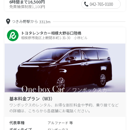
6時間まで16,500円
042-765-0100
免責補償制度1,100円
つきみ野駅から
3313m
トヨタレンタカー相模大野谷口陸橋
相模原市南区上鶴間本町1-38-30 小林ビル
基本料金プラン（W3）
ワンボックスのレンタル、お得な割引料金や予約、乗り捨てなど
の詳細は、こちらから各店舗にお電話ください。
代表車種
アルファード 等
ボディタイプ
ワンボックス