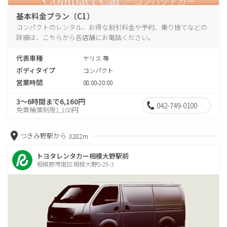
基本料金プラン（C1）
コンパクトのレンタル、お得な割引料金や予約、乗り捨てなどの
詳細は、こちらから各店舗にお電話ください。
代表車種
ヤリス 等
ボディタイプ
コンパクト
営業時間
08:00-20:00
3～6時間まで6,160円
042-749-0100
免責補償制度1,100円
つきみ野駅から
3282m
トヨタレンタカー相模大野駅前
相模原市南区相模大野5-29-3