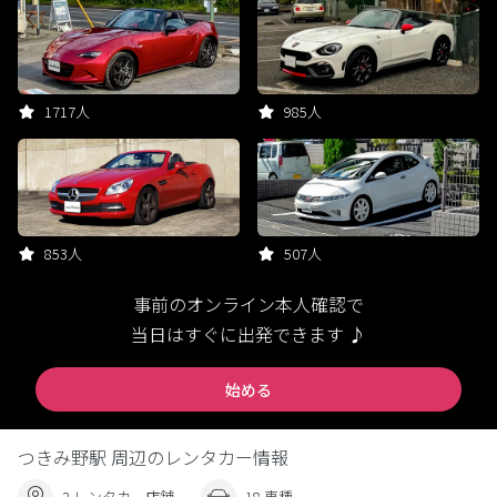
1717人
985人
853人
507人
事前のオンライン本人確認で
当日はすぐに出発できます ♪
始める
つきみ野駅 周辺のレンタカー情報
2 レンタカー店舗
18 車種