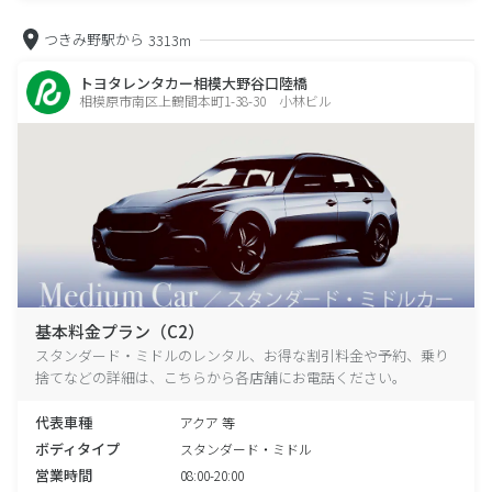
つきみ野駅から
3313m
トヨタレンタカー相模大野谷口陸橋
相模原市南区上鶴間本町1-38-30 小林ビル
基本料金プラン（C2）
スタンダード・ミドルのレンタル、お得な割引料金や予約、乗り
捨てなどの詳細は、こちらから各店舗にお電話ください。
代表車種
アクア 等
ボディタイプ
スタンダード・ミドル
営業時間
08:00-20:00