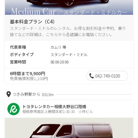
基本料金プラン（C4）
スタンダード・ミドルのレンタル、お得な割引料金や予約、乗り
捨てなどの詳細は、こちらから各店舗にお電話ください。
代表車種
カムリ 等
ボディタイプ
スタンダード・ミドル
営業時間
08:00-20:00
6時間まで9,900円
042-749-0100
免責補償制度1,100円
つきみ野駅から
3313m
トヨタレンタカー相模大野谷口陸橋
相模原市南区上鶴間本町1-38-30 小林ビル