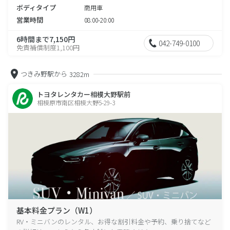
ボディタイプ
商用車
営業時間
08:00-20:00
6時間まで7,150円
042-749-0100
免責補償制度1,100円
つきみ野駅から
3282m
トヨタレンタカー相模大野駅前
相模原市南区相模大野5-29-3
基本料金プラン（W1）
RV・ミニバンのレンタル、お得な割引料金や予約、乗り捨てなど