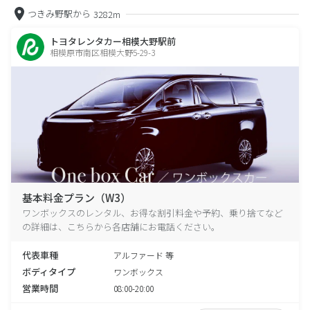
つきみ野駅から
3282m
トヨタレンタカー相模大野駅前
相模原市南区相模大野5-29-3
基本料金プラン（W3）
ワンボックスのレンタル、お得な割引料金や予約、乗り捨てなど
の詳細は、こちらから各店舗にお電話ください。
代表車種
アルファード 等
ボディタイプ
ワンボックス
営業時間
08:00-20:00