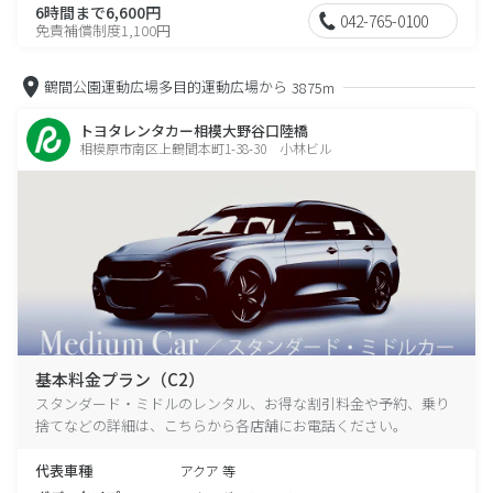
6時間まで6,600円
042-765-0100
免責補償制度1,100円
鶴間公園運動広場多目的運動広場から
3875m
トヨタレンタカー相模大野谷口陸橋
相模原市南区上鶴間本町1-38-30 小林ビル
基本料金プラン（C2）
スタンダード・ミドルのレンタル、お得な割引料金や予約、乗り
捨てなどの詳細は、こちらから各店舗にお電話ください。
代表車種
アクア 等