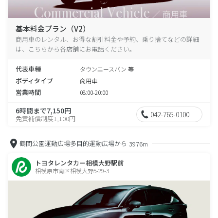
基本料金プラン（V2）
商用車のレンタル、お得な割引料金や予約、乗り捨てなどの詳細
は、こちらから各店舗にお電話ください。
代表車種
タウンエースバン 等
ボディタイプ
商用車
営業時間
08:00-20:00
6時間まで7,150円
042-765-0100
免責補償制度1,100円
鶴間公園運動広場多目的運動広場から
3976m
トヨタレンタカー相模大野駅前
相模原市南区相模大野5-29-3