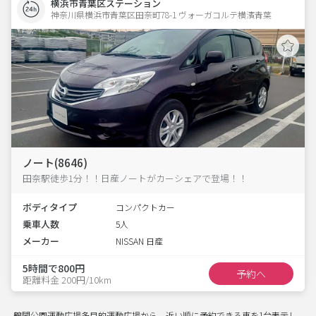
横浜市青葉区ステーション
神奈川県横浜市青葉区田奈町78-1 ヴォーガコルテ横濱青葉 
ノート(8646)
田奈駅徒歩1分！！日産ノートがカーシェアで登場！！
ボディタイプ
コンパクトカー
乗車人数
5人
メーカー
NISSAN 日産
5時間で800円
予約へ
距離料金 200円/10km
鶴間公園運動広場多目的運動広場から、近い順に予約できる車を1台表示し