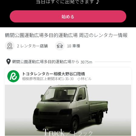
当日はすぐに出発できます ♪
始める
鶴間公園運動広場多目的運動広場 周辺のレンタカー情報
2 レンタカー店舗
18 車種
鶴間公園運動広場多目的運動広場から
3875m
トヨタレンタカー相模大野谷口陸橋
相模原市南区上鶴間本町1-38-30 小林ビル