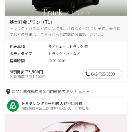
基本料金プラン（T1）
トラック・バスなどのレンタル、お得な割引料金や予約、乗り捨
てなどの詳細は、こちらから各店舗にお電話ください。
代表車種
ライトエーストラック 等
ボディタイプ
トラック・バスなど
営業時間
08:00-20:00
6時間まで5,500円
042-765-0100
免責補償制度1,100円
鶴間公園運動広場多目的運動広場から
3875m
トヨタレンタカー相模大野谷口陸橋
相模原市南区上鶴間本町1-38-30 小林ビル