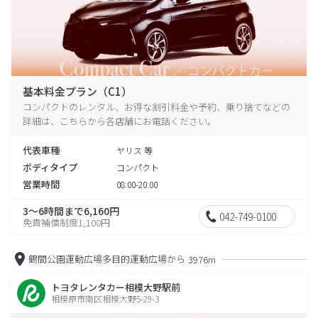
基本料金プラン（C1）
コンパクトのレンタル、お得な割引料金や予約、乗り捨てなどの
詳細は、こちらから各店舗にお電話ください。
代表車種
ヤリス 等
ボディタイプ
コンパクト
営業時間
08:00-20:00
3～6時間まで6,160円
042-749-0100
免責補償制度1,100円
鶴間公園運動広場多目的運動広場から
3976m
トヨタレンタカー相模大野駅前
相模原市南区相模大野5-29-3