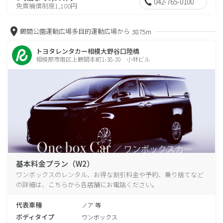
042-765-0100
免責補償制度1,100円
鶴間公園運動広場多目的運動広場から
3875m
トヨタレンタカー相模大野谷口陸橋
相模原市南区上鶴間本町1-38-30 小林ビル
基本料金プラン（W2）
ワンボックスのレンタル、お得な割引料金や予約、乗り捨てなど
の詳細は、こちらから各店舗にお電話ください。
代表車種
ノア 等
ボディタイプ
ワンボックス