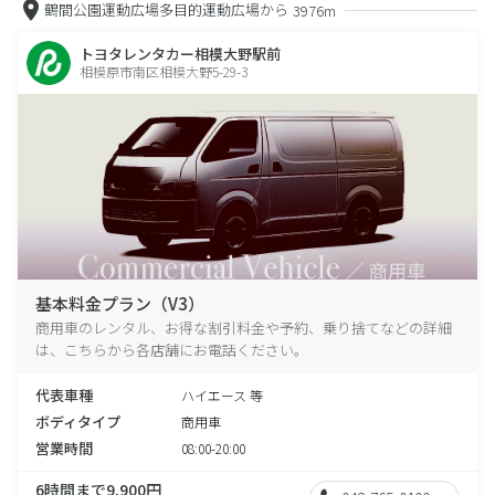
鶴間公園運動広場多目的運動広場から
3976m
トヨタレンタカー相模大野駅前
相模原市南区相模大野5-29-3
基本料金プラン（V3）
商用車のレンタル、お得な割引料金や予約、乗り捨てなどの詳細
は、こちらから各店舗にお電話ください。
代表車種
ハイエース 等
ボディタイプ
商用車
営業時間
08:00-20:00
6時間まで9,900円