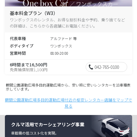
基本料金プラン（W3）
ワンボックスのレンタル、お得な割引料金や予約、乗り捨てなど
の詳細は、こちらから各店舗にお電話ください。
代表車種
アルファード 等
ボディタイプ
ワンボックス
営業時間
08:00-20:00
6時間まで16,500円
042-765-0100
免責補償制度1,100円
鶴間公園運動広場多目的運動広場から、安い順に安いレンタカーを18車種表
示しています。
鶴間公園運動広場多目的運動広場付近の格安レンタカー店舗をマップで
見る
クルマ活用でカーシェアリング事業
車載機の低コスト化を実現。