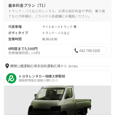
基本料金プラン（T1）
トラック・バスなどのレンタル、お得な割引料金や予約、乗り捨
てなどの詳細は、こちらから各店舗にお電話ください。
代表車種
ライトエーストラック 等
ボディタイプ
トラック・バスなど
営業時間
08:00-20:00
6時間まで5,500円
042-749-0100
免責補償制度1,100円
鶴間公園運動広場多目的運動広場から
3976m
トヨタレンタカー相模大野駅前
相模原市南区相模大野5-29-3