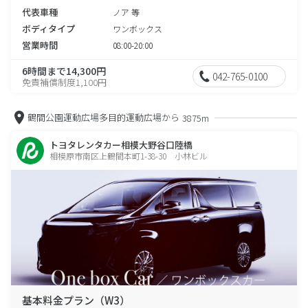
代表車種
ノア 等
ボディタイプ
ワンボックス
営業時間
08:00-20:00
6時間まで14,300円
042-765-0100
免責補償制度1,100円
鶴間公園運動広場多目的運動広場から
3875m
トヨタレンタカー相模大野谷口陸橋
相模原市南区上鶴間本町1-38-30 小林ビル
基本料金プラン（W3）