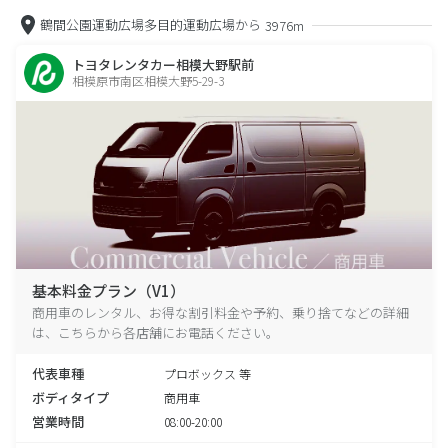
鶴間公園運動広場多目的運動広場から
3976m
トヨタレンタカー相模大野駅前
相模原市南区相模大野5-29-3
基本料金プラン（V1）
商用車のレンタル、お得な割引料金や予約、乗り捨てなどの詳細
は、こちらから各店舗にお電話ください。
代表車種
プロボックス 等
ボディタイプ
商用車
営業時間
08:00-20:00