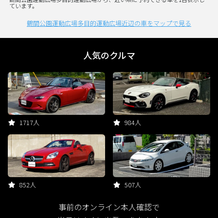
ています。
鶴間公園運動広場多目的運動広場近辺の車をマップで見る
人気のクルマ
1717人
984人
852人
507人
事前のオンライン本人確認で