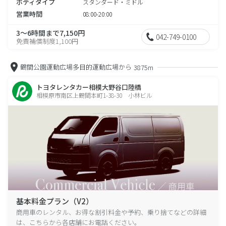
ボディタイプ
スタンダード・ミドル
営業時間
08:00-20:00
3～6時間まで7,150円
042-749-0100
免責補償制度1,100円
鶴間公園運動広場多目的運動広場から
3875m
トヨタレンタカー相模大野谷口陸橋
相模原市南区上鶴間本町1-38-30 小林ビル
基本料金プラン（V2）
商用車のレンタル、お得な割引料金や予約、乗り捨てなどの詳細
は、こちらから各店舗にお電話ください。