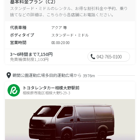
基本料金プラン（C2）
スタンダード・ミドルのレンタル、お得な割引料金や予約、乗り
捨てなどの詳細は、こちらから各店舗にお電話ください。
代表車種
アクア 等
ボディタイプ
スタンダード・ミドル
営業時間
08:00-20:00
3～6時間まで7,150円
042-765-0100
免責補償制度1,100円
鶴間公園運動広場多目的運動広場から
3976m
トヨタレンタカー相模大野駅前
相模原市南区相模大野5-29-3