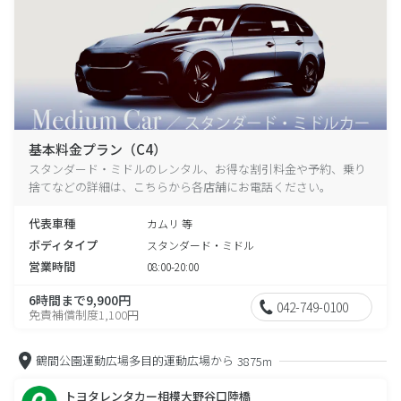
基本料金プラン（C4）
スタンダード・ミドルのレンタル、お得な割引料金や予約、乗り
捨てなどの詳細は、こちらから各店舗にお電話ください。
代表車種
カムリ 等
ボディタイプ
スタンダード・ミドル
営業時間
08:00-20:00
6時間まで9,900円
042-749-0100
免責補償制度1,100円
鶴間公園運動広場多目的運動広場から
3875m
トヨタレンタカー相模大野谷口陸橋