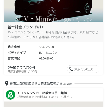
基本料金プラン（W1）
RV・ミニバンのレンタル、お得な割引料金や予約、乗り捨てなど
の詳細は、こちらから各店舗にお電話ください。
代表車種
シエンタ 等
ボディタイプ
RV・ミニバン
営業時間
08:00-20:00
6時間まで7,700円
042-765-0100
免責補償制度1,100円
鶴間公園運動広場多目的運動広場から
3875m
トヨタレンタカー相模大野谷口陸橋
相模原市南区上鶴間本町1-38-30 小林ビル