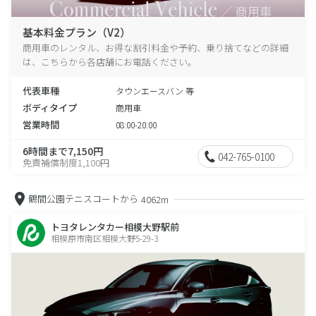
基本料金プラン（V2）
商用車のレンタル、お得な割引料金や予約、乗り捨てなどの詳細
は、こちらから各店舗にお電話ください。
代表車種
タウンエースバン 等
ボディタイプ
商用車
営業時間
08:00-20:00
6時間まで7,150円
042-765-0100
免責補償制度1,100円
鶴間公園テニスコートから
4062m
トヨタレンタカー相模大野駅前
相模原市南区相模大野5-29-3