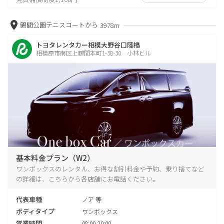
鶴間公園テニスコートから
3978m
トヨタレンタカー相模大野谷口陸橋
相模原市南区上鶴間本町1-38-30 小林ビル
基本料金プラン（W2）
ワンボックスのレンタル、お得な割引料金や予約、乗り捨てなど
の詳細は、こちらから各店舗にお電話ください。
代表車種
ノア 等
ボディタイプ
ワンボックス
営業時間
08:00-20:00