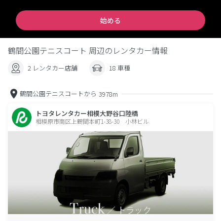
始める
鶴間公園テニスコート 周辺のレンタカー情報
2 レンタカー店舗
18 車種
鶴間公園テニスコートから
3978m
トヨタレンタカー相模大野谷口陸橋
相模原市南区上鶴間本町1-38-30 小林ビル