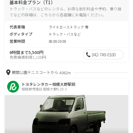
基本料金プラン（T1）
トラック・バスなどのレンタル、お得な割引料金や予約、乗り捨
てなどの詳細は、こちらから各店舗にお電話ください。
代表車種
ライトエーストラック 等
ボディタイプ
トラック・バスなど
営業時間
08:00-20:00
6時間まで5,500円
042-749-0100
免責補償制度1,100円
鶴間公園テニスコートから
4062m
トヨタレンタカー相模大野駅前
相模原市南区相模大野5-29-3