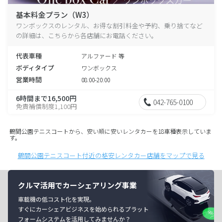
基本料金プラン（W3）
ワンボックスのレンタル、お得な割引料金や予約、乗り捨てなど
の詳細は、こちらから各店舗にお電話ください。
代表車種
アルファード 等
ボディタイプ
ワンボックス
営業時間
08:00-20:00
6時間まで16,500円
042-765-0100
免責補償制度1,100円
鶴間公園テニスコートから、安い順に安いレンタカーを18車種表示していま
す。
鶴間公園テニスコート付近の格安レンタカー店舗をマップで見る
クルマ活用でカーシェアリング事業
車載機の低コスト化を実現。
すぐにカーシェアビジネスを始められるプラット
フォームシステムを活用してみませんか？