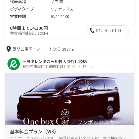
代表車種
ノア 等
ボディタイプ
ワンボックス
営業時間
08:00-20:00
6時間まで14,300円
042-765-0100
免責補償制度1,100円
鶴間公園テニスコートから
3978m
トヨタレンタカー相模大野谷口陸橋
相模原市南区上鶴間本町1-38-30 小林ビル
基本料金プラン（W3）
ワンボックスのレンタル、お得な割引料金や予約、乗り捨てなど