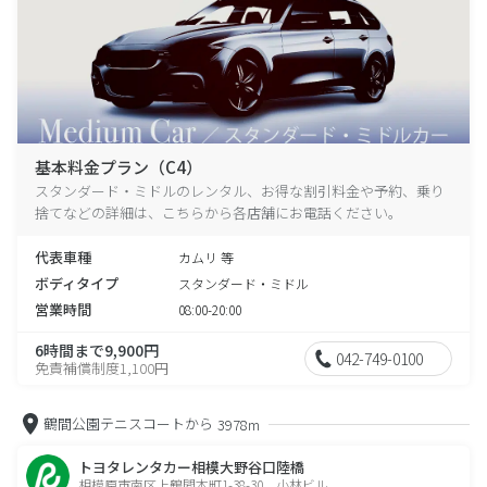
基本料金プラン（C4）
スタンダード・ミドルのレンタル、お得な割引料金や予約、乗り
捨てなどの詳細は、こちらから各店舗にお電話ください。
代表車種
カムリ 等
ボディタイプ
スタンダード・ミドル
営業時間
08:00-20:00
6時間まで9,900円
042-749-0100
免責補償制度1,100円
鶴間公園テニスコートから
3978m
トヨタレンタカー相模大野谷口陸橋
相模原市南区上鶴間本町1-38-30 小林ビル