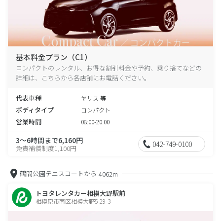
基本料金プラン（C1）
コンパクトのレンタル、お得な割引料金や予約、乗り捨てなどの
詳細は、こちらから各店舗にお電話ください。
代表車種
ヤリス 等
ボディタイプ
コンパクト
営業時間
08:00-20:00
3～6時間まで6,160円
042-749-0100
免責補償制度1,100円
鶴間公園テニスコートから
4062m
トヨタレンタカー相模大野駅前
相模原市南区相模大野5-29-3