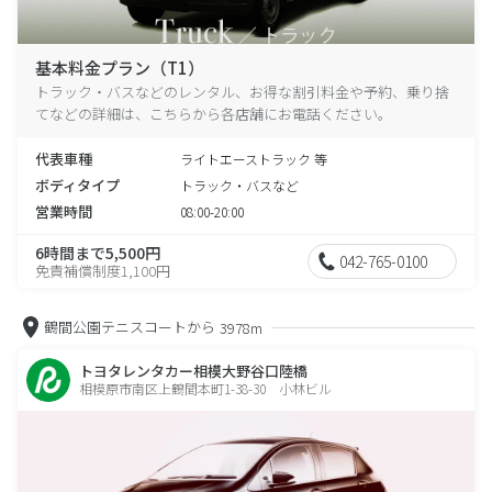
基本料金プラン（T1）
トラック・バスなどのレンタル、お得な割引料金や予約、乗り捨
てなどの詳細は、こちらから各店舗にお電話ください。
代表車種
ライトエーストラック 等
ボディタイプ
トラック・バスなど
営業時間
08:00-20:00
6時間まで5,500円
042-765-0100
免責補償制度1,100円
鶴間公園テニスコートから
3978m
トヨタレンタカー相模大野谷口陸橋
相模原市南区上鶴間本町1-38-30 小林ビル