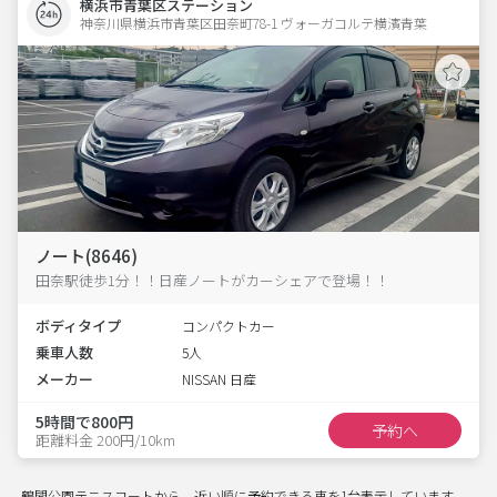
横浜市青葉区ステーション
神奈川県横浜市青葉区田奈町78-1 ヴォーガコルテ横濱青葉 
ノート(8646)
田奈駅徒歩1分！！日産ノートがカーシェアで登場！！
ボディタイプ
コンパクトカー
乗車人数
5人
メーカー
NISSAN 日産
5時間で800円
予約へ
距離料金 200円/10km
鶴間公園テニスコートから、近い順に予約できる車を1台表示しています。