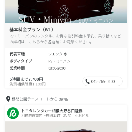
基本料金プラン（W1）
RV・ミニバンのレンタル、お得な割引料金や予約、乗り捨てなど
の詳細は、こちらから各店舗にお電話ください。
代表車種
シエンタ 等
ボディタイプ
RV・ミニバン
営業時間
08:00-20:00
6時間まで7,700円
042-765-0100
免責補償制度1,100円
鶴間公園テニスコートから
3978m
トヨタレンタカー相模大野谷口陸橋
相模原市南区上鶴間本町1-38-30 小林ビル