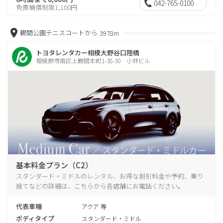
042-765-0100
免責補償制度1,100円
鶴間公園テニスコートから
3978m
トヨタレンタカー相模大野谷口陸橋
相模原市南区上鶴間本町1-38-30 小林ビル
基本料金プラン（C2）
スタンダード・ミドルのレンタル、お得な割引料金や予約、乗り
捨てなどの詳細は、こちらから各店舗にお電話ください。
代表車種
アクア 等
ボディタイプ
スタンダード・ミドル