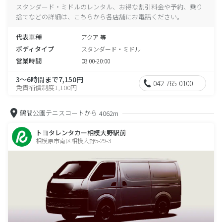
スタンダード・ミドルのレンタル、お得な割引料金や予約、乗り
捨てなどの詳細は、こちらから各店舗にお電話ください。
代表車種
アクア 等
ボディタイプ
スタンダード・ミドル
営業時間
08:00-20:00
3～6時間まで7,150円
042-765-0100
免責補償制度1,100円
鶴間公園テニスコートから
4062m
トヨタレンタカー相模大野駅前
相模原市南区相模大野5-29-3