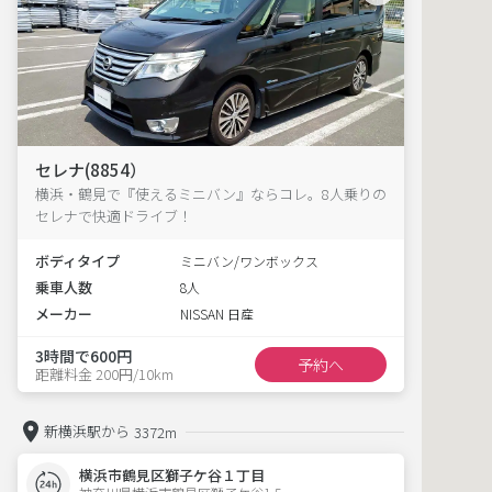
セレナ(8854）
横浜・鶴見で『使えるミニバン』ならコレ。8人乗りの
セレナで快適ドライブ！
ボディタイプ
ミニバン/ワンボックス
乗車人数
8人
メーカー
NISSAN 日産
3時間で600円
予約へ
距離料金 200円/10km
新横浜駅から
3372m
横浜市鶴見区獅子ケ谷１丁目