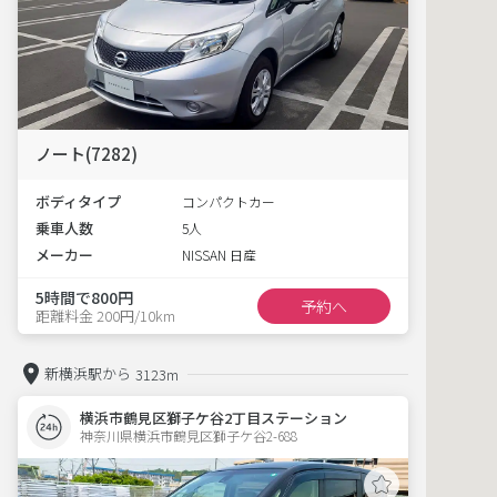
ノート(7282)
ボディタイプ
コンパクトカー
乗車人数
5人
メーカー
NISSAN 日産
5時間で800円
予約へ
距離料金 200円/10km
新横浜駅から
3123m
横浜市鶴見区獅子ケ谷2丁目ステーション
神奈川県横浜市鶴見区獅子ケ谷2-688  