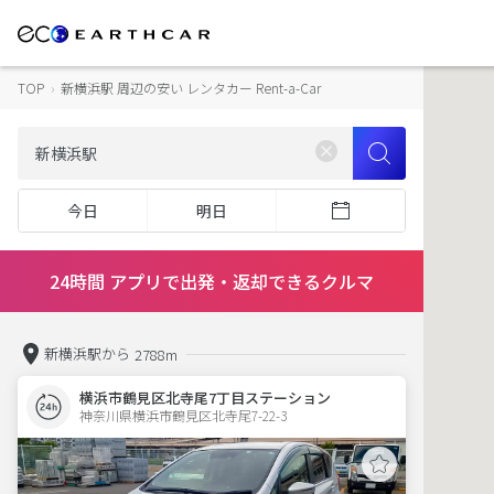
TOP
›
新横浜駅 周辺の安い レンタカー Rent-a-Car
今日
明日
24時間 アプリで出発・返却できるクルマ
新横浜駅から
2788m
横浜市鶴見区北寺尾7丁目ステーション
神奈川県横浜市鶴見区北寺尾7-22-3  