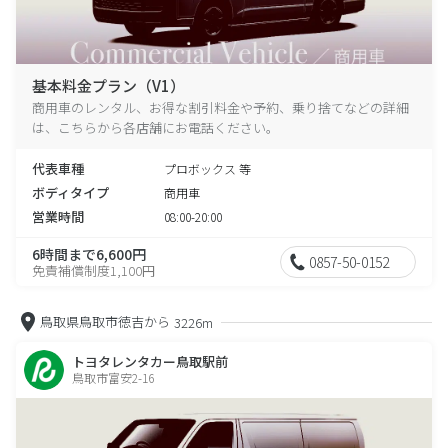
基本料金プラン（V1）
商用車のレンタル、お得な割引料金や予約、乗り捨てなどの詳細
は、こちらから各店舗にお電話ください。
代表車種
プロボックス 等
ボディタイプ
商用車
営業時間
08:00-20:00
6時間まで6,600円
0857-50-0152
免責補償制度1,100円
鳥取県鳥取市徳吉から
3226m
トヨタレンタカー鳥取駅前
鳥取市富安2-16