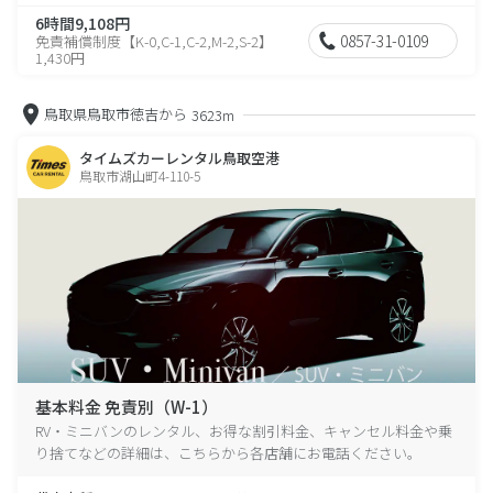
6時間9,108円
0857-31-0109
免責補償制度【K-0,C-1,C-2,M-2,S-2】
1,430円
鳥取県鳥取市徳吉から
3623m
タイムズカーレンタル鳥取空港
鳥取市湖山町4-110-5
基本料金 免責別（W-1）
RV・ミニバンのレンタル、お得な割引料金、キャンセル料金や乗
り捨てなどの詳細は、こちらから各店舗にお電話ください。