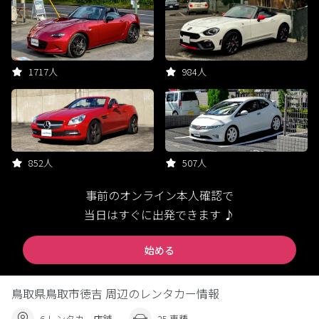
1717人
984人
852人
507人
事前のオンライン本人確認で
当日はすぐに出発できます ♪
始める
鳥取県鳥取市徳吉 周辺のレンタカー情報
6 レンタカー店舗
25 車種