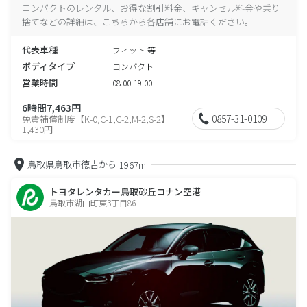
コンパクトのレンタル、お得な割引料金、キャンセル料金や乗り
捨てなどの詳細は、こちらから各店舗にお電話ください。
代表車種
フィット 等
ボディタイプ
コンパクト
営業時間
08:00-19:00
6時間7,463円
0857-31-0109
免責補償制度【K-0,C-1,C-2,M-2,S-2】
1,430円
鳥取県鳥取市徳吉から
1967m
トヨタレンタカー鳥取砂丘コナン空港
鳥取市湖山町東3丁目86