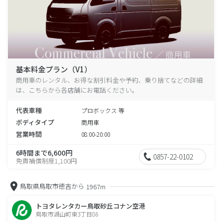
基本料金プラン（V1）
商用車のレンタル、お得な割引料金や予約、乗り捨てなどの詳細
は、こちらから各店舗にお電話ください。
代表車種
プロボックス 等
ボディタイプ
商用車
営業時間
08:00-20:00
6時間まで6,600円
0857-22-0102
免責補償制度1,100円
鳥取県鳥取市徳吉から
1967m
トヨタレンタカー鳥取砂丘コナン空港
鳥取市湖山町東3丁目86