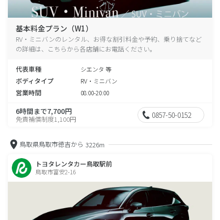
基本料金プラン（W1）
RV・ミニバンのレンタル、お得な割引料金や予約、乗り捨てなど
の詳細は、こちらから各店舗にお電話ください。
代表車種
シエンタ 等
ボディタイプ
RV・ミニバン
営業時間
08:00-20:00
6時間まで7,700円
0857-50-0152
免責補償制度1,100円
鳥取県鳥取市徳吉から
3226m
トヨタレンタカー鳥取駅前
鳥取市富安2-16