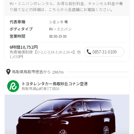
RV・ミニバンのレンタル、お得な割引料金、キャンセル料金や乗
り捨てなどの詳細は、こちらから各店舗にお電話ください。
代表車種
シエンタ 等
ボディタイプ
RV・ミニバン
営業時間
08:00-19:00
6時間10,752円
0857-31-0109
免責補償制度【O-2,C-3,M-3,W-2,W-4】他
1,430円
鳥取県鳥取市徳吉から
1967m
トヨタレンタカー鳥取砂丘コナン空港
鳥取市湖山町東3丁目86