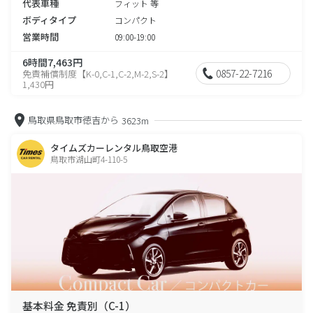
代表車種
フィット 等
ボディタイプ
コンパクト
営業時間
09:00-19:00
6時間7,463円
0857-22-7216
免責補償制度【K-0,C-1,C-2,M-2,S-2】
1,430円
鳥取県鳥取市徳吉から
3623m
タイムズカーレンタル鳥取空港
鳥取市湖山町4-110-5
基本料金 免責別（C-1）