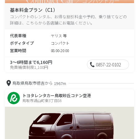
基本料金プラン（C1）
コンパクトのレンタル、お得な割引料金や予約、乗り捨てなどの
詳細は、こちらから各店舗にお電話ください。
代表車種
ヤリス 等
ボディタイプ
コンパクト
営業時間
08:00-20:00
3～6時間まで6,160円
0857-22-0102
免責補償制度1,100円
鳥取県鳥取市徳吉から
1967m
トヨタレンタカー鳥取砂丘コナン空港
鳥取市湖山町東3丁目86