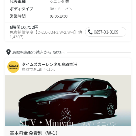
代表車種
シエンタ 等
ボディタイプ
RV・ミニバン
営業時間
08:00-19:00
6時間10,752円
0857-31-0109
免責補償制度【O-2,C-3,M-3,W-2,W-4】他
1,430円
鳥取県鳥取市徳吉から
3623m
タイムズカーレンタル鳥取空港
鳥取市湖山町4-110-5
基本料金 免責別（W-1）