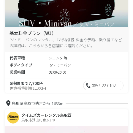
基本料金プラン（W1）
RV・ミニバンのレンタル、お得な割引料金や予約、乗り捨てなど
の詳細は、こちらから各店舗にお電話ください。
代表車種
シエンタ 等
ボディタイプ
RV・ミニバン
営業時間
08:00-20:00
6時間まで7,700円
0857-22-0102
免責補償制度1,100円
鳥取県鳥取市徳吉から
1633m
タイムズカーレンタル鳥取西
鳥取市湖山町東2-170