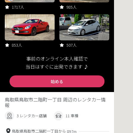
1717人
985人
853人
507人
事前のオンライン本人確認で
当日はすぐに出発できます ♪
始める
鳥取県鳥取市二階町一丁目 周辺のレンタカー情
報
3 レンタカー店舗
11 車種
鳥取県鳥取市二階町一丁目から
897m