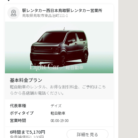
駅レンタカー西日本鳥取駅レンタカー営業所
鳥取県鳥取市東品治町111-1
基本料金プラン
軽自動車のレンタル、お得な割引料金、ご予約はこち
らから各店舗お電話ください。
代表車種
デイズ
ボディタイプ
軽自動車
営業時間
08:00-19:00
6時間まで5,170円
詳細を見る
免責補償料1,100円