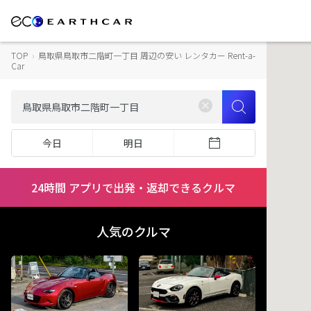
TOP
›
鳥取県鳥取市二階町一丁目 周辺の安い レンタカー Rent-a-
Car
今日
明日
24時間 アプリで出発・返却できるクルマ
人気のクルマ