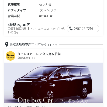
代表車種
セレナ 等
ボディタイプ
ワンボックス
営業時間
09:00-19:00
6時間19,101円
0857-22-7216
免責補償制度【O-2,C-3,M-3,W-2,W-4】他
1,430円
鳥取県鳥取市庖丁人町から
1474m
タイムズカーレンタル鳥取駅前
鳥取市幸町1-6