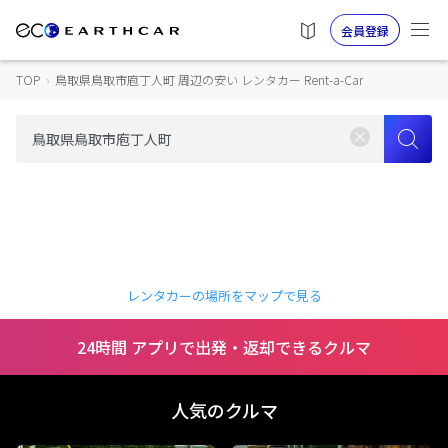
会員登録
TOP
›
鳥取県鳥取市庖丁人町 周辺の安い レンタカー Rent-a-Car
レンタカーの場所をマップで見る
24時間 アプリで出発・返却できるクルマ
人気のクルマ