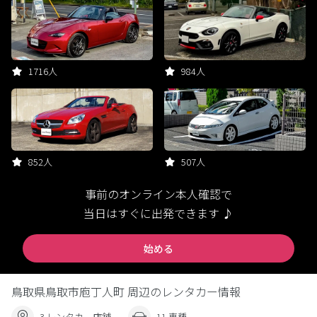
1716人
984人
852人
507人
事前のオンライン本人確認で
当日はすぐに出発できます ♪
始める
鳥取県鳥取市庖丁人町 周辺のレンタカー情報
3 レンタカー店舗
11 車種