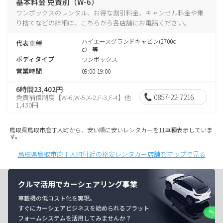
基本料金 免責別（W-6）
ワンボックスのレンタル、お得な割引料金、キャンセル料金や乗
り捨てなどの詳細は、こちらから各店舗にお電話ください。
ハイエースグランドキャビン(2700c
代表車種
c） 等
ボディタイプ
ワンボックス
営業時間
09:00-19:00
6時間23,402円
0857-22-7216
免責補償制度【W-6,W-5,X-2,F-3,F-4】他
1,430円
鳥取県鳥取市庖丁人町から、安い順に安いレンタカーを11車種表示していま
す。
鳥取県鳥取市庖丁人町付近の格安レンタカー店舗をマップで見る
クルマ活用でカーシェアリング事業
車載機の低コスト化を実現。
すぐにカーシェアビジネスを始められるプラット
フォームシステムを活用してみませんか？