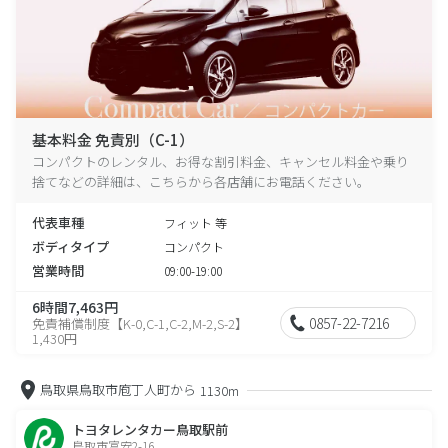
基本料金 免責別（C-1）
コンパクトのレンタル、お得な割引料金、キャンセル料金や乗り
捨てなどの詳細は、こちらから各店舗にお電話ください。
代表車種
フィット 等
ボディタイプ
コンパクト
営業時間
09:00-19:00
6時間7,463円
0857-22-7216
免責補償制度【K-0,C-1,C-2,M-2,S-2】
1,430円
鳥取県鳥取市庖丁人町から
1130m
トヨタレンタカー鳥取駅前
鳥取市富安2-16