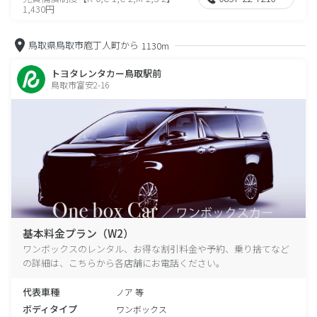
1,430円
鳥取県鳥取市庖丁人町から
1130m
トヨタレンタカー鳥取駅前
鳥取市富安2-16
基本料金プラン（W2）
ワンボックスのレンタル、お得な割引料金や予約、乗り捨てなど
の詳細は、こちらから各店舗にお電話ください。
代表車種
ノア 等
ボディタイプ
ワンボックス