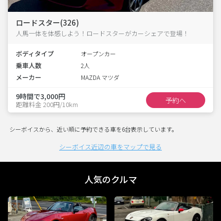
ロードスター(326)
人馬一体を体感しよう！ロードスターがカーシェアで登場！
ボディタイプ
オープンカー
乗車人数
2人
メーカー
MAZDA マツダ
9時間で3,000円
予約へ
距離料金 200円/10km
シーボイスから、近い順に予約できる車を6台表示しています。
シーボイス近辺の車をマップで見る
人気のクルマ