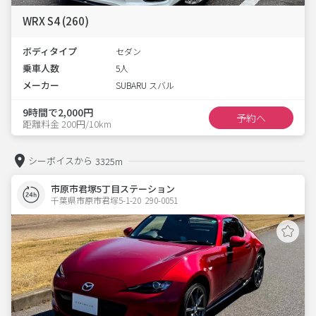
WRX S4 (260)
ボディタイプ
セダン
乗車人数
5人
メーカー
SUBARU スバル
9時間で2,000円
予約へ
距離料金 200円/10km
シーボイスから
3325m
市原市君塚5丁目ステーション
千葉県市原市君塚5-1-20  290-0051