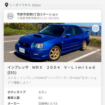
シーボイスから
3325m
市原市君塚5丁目ステーション
千葉県市原市君塚5-1-20  290-0051
インプレッサ ＷＲＸ ２００４ Ｖ－Ｌｉｍｉｔｅｄ
(555)
スバル・インプレッサWRXの“ハイパワーターボ+4WD”をカーシェ
アで堪能しよう！
ボディタイプ
セダン
乗車人数
5人
メーカー
SUBARU スバル