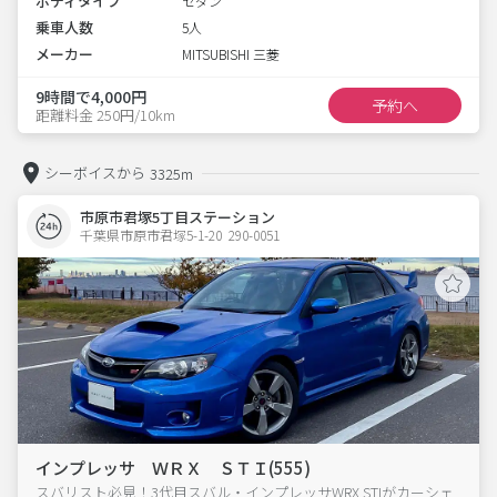
ボディタイプ
セダン
乗車人数
5人
メーカー
MITSUBISHI 三菱
9時間で4,000円
予約へ
距離料金 250円/10km
シーボイスから
3325m
市原市君塚5丁目ステーション
千葉県市原市君塚5-1-20  290-0051
インプレッサ ＷＲＸ ＳＴＩ(555)
スバリスト必見！3代目スバル・インプレッサWRX STIがカーシェ