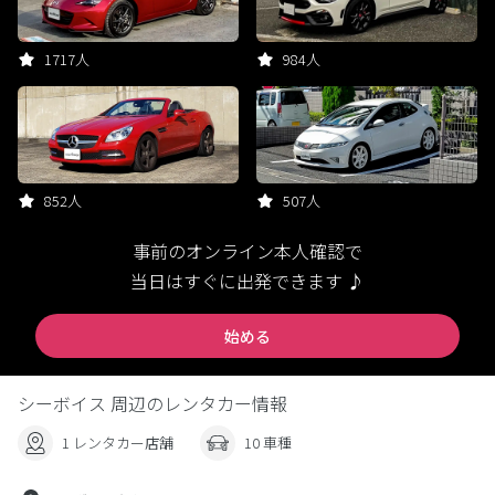
1717人
984人
852人
507人
事前のオンライン本人確認で
当日はすぐに出発できます ♪
始める
シーボイス 周辺のレンタカー情報
1 レンタカー店舗
10 車種