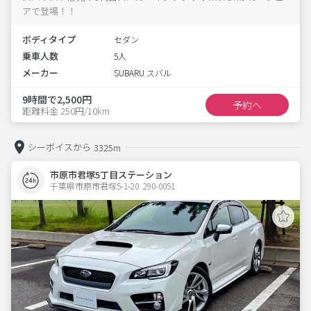
アで登場！！
ボディタイプ
セダン
乗車人数
5人
メーカー
SUBARU スバル
9時間で2,500円
予約へ
距離料金 250円/10km
シーボイスから
3325m
市原市君塚5丁目ステーション
千葉県市原市君塚5-1-20  290-0051