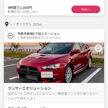
9時間で2,000円
予約へ
距離料金 200円/10km
シーボイスから
3325m
市原市君塚5丁目ステーション
千葉県市原市君塚5-1-20  290-0051
ランサーエボリューション
往年のクルマ好きにはたまらない！最終型ランエボの走りをカー
シェアで味わえる！