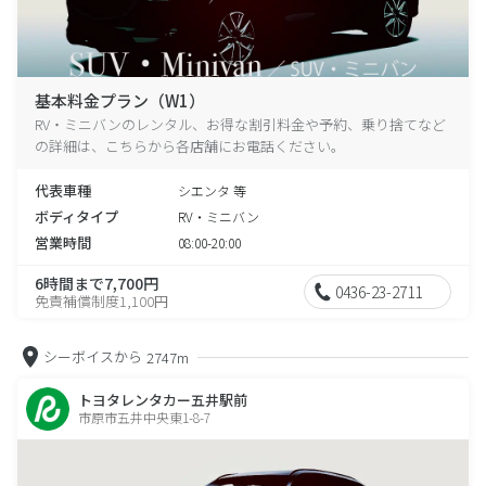
基本料金プラン（W1）
RV・ミニバンのレンタル、お得な割引料金や予約、乗り捨てなど
の詳細は、こちらから各店舗にお電話ください。
代表車種
シエンタ 等
ボディタイプ
RV・ミニバン
営業時間
08:00-20:00
6時間まで7,700円
0436-23-2711
免責補償制度1,100円
シーボイスから
2747m
トヨタレンタカー五井駅前
市原市五井中央東1-8-7