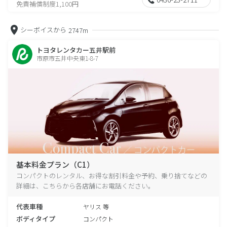
免責補償制度1,100円
シーボイスから
2747m
トヨタレンタカー五井駅前
市原市五井中央東1-8-7
基本料金プラン（C1）
コンパクトのレンタル、お得な割引料金や予約、乗り捨てなどの
詳細は、こちらから各店舗にお電話ください。
代表車種
ヤリス 等
ボディタイプ
コンパクト