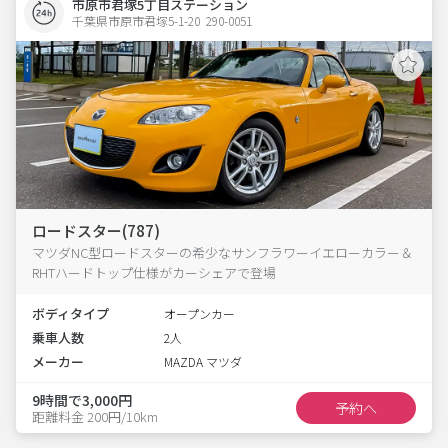
市原市君塚5丁目ステーション
千葉県市原市君塚5-1-20  290-0051
ロードスター(787)
マツダNC型ロードスターの希少なサンフラワーイエローカラー＆
RHTハードトップ仕様がカーシェアで登場
ボディタイプ
オープンカー
乗車人数
2人
メーカー
MAZDA マツダ
9時間で3,000円
予約へ
距離料金 200円/10km