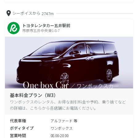
シーボイスから
2747m
トヨタレンタカー五井駅前
市原市五井中央東1-8-7
基本料金プラン（W3）
ワンボックスのレンタル、お得な割引料金や予約、乗り捨てなど
の詳細は、こちらから各店舗にお電話ください。
代表車種
アルファード 等
ボディタイプ
ワンボックス
営業時間
08:00-20:00