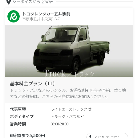
シーボイスから
2747m
トヨタレンタカー五井駅前
市原市五井中央東1-8-7
基本料金プラン（T1）
トラック・バスなどのレンタル、お得な割引料金や予約、乗り捨
てなどの詳細は、こちらから各店舗にお電話ください。
代表車種
ライトエーストラック 等
ボディタイプ
トラック・バスなど
営業時間
08:00-20:00
6時間まで5,500円
0436-23-2711