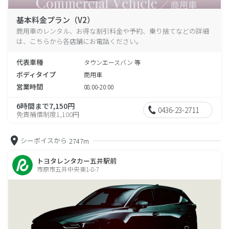
基本料金プラン（V2）
商用車のレンタル、お得な割引料金や予約、乗り捨てなどの詳細
は、こちらから各店舗にお電話ください。
代表車種
タウンエースバン 等
ボディタイプ
商用車
営業時間
08:00-20:00
6時間まで7,150円
0436-23-2711
免責補償制度1,100円
シーボイスから
2747m
トヨタレンタカー五井駅前
市原市五井中央東1-8-7