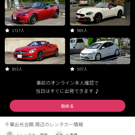
1717人
985人
853人
507人
事前のオンライン本人確認で
当日はすぐに出発できます ♪
始める
千葉出光会館 周辺のレンタカー情報
1 レンタカー店舗
9 車種