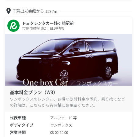
千葉出光会館から
1297m
トヨタレンタカー姉ヶ崎駅前
市原市姉崎東2丁目1番地8
基本料金プラン（W3）
ワンボックスのレンタル、お得な割引料金や予約、乗り捨てなど
の詳細は、こちらから各店舗にお電話ください。
代表車種
アルファード 等
ボディタイプ
ワンボックス
営業時間
08:00-20:00