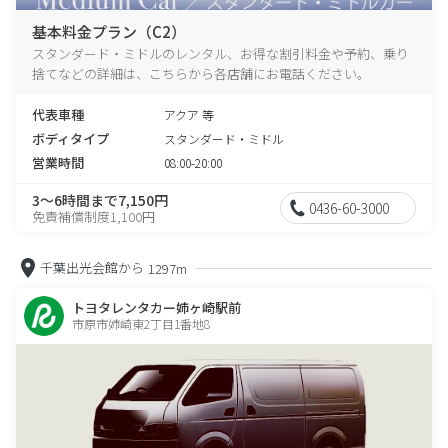
基本料金プラン（C2）
スタンダード・ミドルのレンタル、お得な割引料金や予約、乗り
捨てなどの詳細は、こちらから各店舗にお電話ください。
代表車種
アクア 等
ボディタイプ
スタンダード・ミドル
営業時間
08:00-20:00
3～6時間まで7,150円
0436-60-3000
免責補償制度1,100円
千葉出光会館から
1297m
トヨタレンタカー姉ヶ崎駅前
市原市姉崎東2丁目1番地8