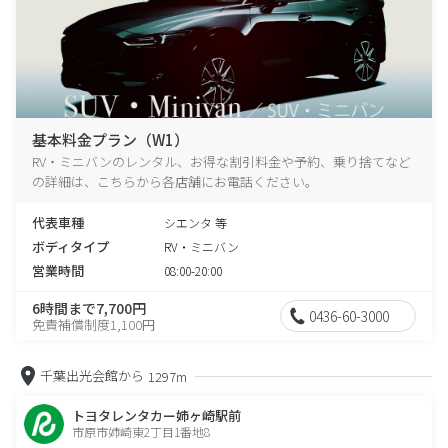
基本料金プラン（W1）
RV・ミニバンのレンタル、お得な割引料金や予約、乗り捨てなど
の詳細は、こちらから各店舗にお電話ください。
代表車種
シエンタ 等
ボディタイプ
RV・ミニバン
営業時間
08:00-20:00
6時間まで7,700円
0436-60-3000
免責補償制度1,100円
千葉出光会館から
1297m
トヨタレンタカー姉ヶ崎駅前
市原市姉崎東2丁目1番地8