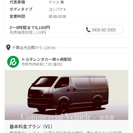
代表車種
ヤリス 等
ボディタイプ
コンパクト
営業時間
08:00-20:00
3～6時間まで6,160円
0436-60-3000
免責補償制度1,100円
千葉出光会館から
1297m
トヨタレンタカー姉ヶ崎駅前
市原市姉崎東2丁目1番地8
基本料金プラン（V1）
商用車のレンタル、お得な割引料金や予約、乗り捨てなどの詳細