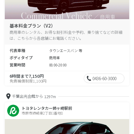
基本料金プラン（V2）
商用車のレンタル、お得な割引料金や予約、乗り捨てなどの詳細
は、こちらから各店舗にお電話ください。
代表車種
タウンエースバン 等
ボディタイプ
商用車
営業時間
08:00-20:00
6時間まで7,150円
0436-60-3000
免責補償制度1,100円
千葉出光会館から
1297m
トヨタレンタカー姉ヶ崎駅前
市原市姉崎東2丁目1番地8