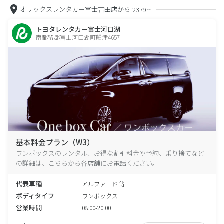
オリックスレンタカー富士吉田店から
2379m
トヨタレンタカー富士河口湖
南都留郡富士河口湖町船津4657
基本料金プラン（W3）
ワンボックスのレンタル、お得な割引料金や予約、乗り捨てなど
の詳細は、こちらから各店舗にお電話ください。
代表車種
アルファード 等
ボディタイプ
ワンボックス
営業時間
08:00-20:00