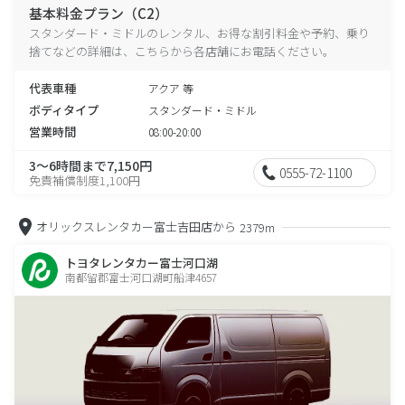
基本料金プラン（C2）
スタンダード・ミドルのレンタル、お得な割引料金や予約、乗り
捨てなどの詳細は、こちらから各店舗にお電話ください。
代表車種
アクア 等
ボディタイプ
スタンダード・ミドル
営業時間
08:00-20:00
3～6時間まで7,150円
0555-72-1100
免責補償制度1,100円
オリックスレンタカー富士吉田店から
2379m
トヨタレンタカー富士河口湖
南都留郡富士河口湖町船津4657