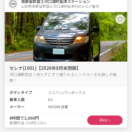
南都留郡富士河口湖町船津ステーション
山梨県南都留郡富士河口湖町船津4069＆4117番地  
セレナ(1001)【2026年8月末閉鎖】
河口湖駅至近！待たずにすぐ借りれるレンタカーをお探しの皆
様！
ボディタイプ
ミニバン/ワンボックス
乗車人数
8人
メーカー
NISSAN 日産
6時間で2,000円
予約へ
距離料金 190円/10km