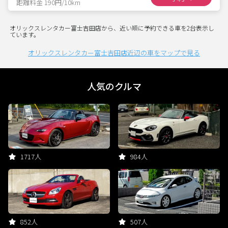
距離料金 190円/10km
オリックスレンタカー富士吉田店から、近い順に予約できる車を2台表示し
ています。
オリックスレンタカー富士吉田店近辺の車をマップで見る
人気のクルマ
1717人
984人
852人
507人