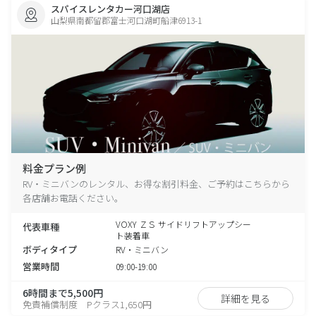
スパイスレンタカー河口湖店
山梨県南都留郡富士河口湖町船津6913-1
料金プラン例
RV・ミニバンのレンタル、お得な割引料金、ご予約はこちらから
各店舗お電話ください。
VOXY ＺＳ サイドリフトアップシー
代表車種
ト装着車
ボディタイプ
RV・ミニバン
営業時間
09:00-19:00
6時間まで5,500円
詳細を見る
免責補償制度 Pクラス1,650円