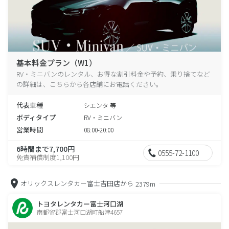
基本料金プラン（W1）
RV・ミニバンのレンタル、お得な割引料金や予約、乗り捨てなど
の詳細は、こちらから各店舗にお電話ください。
代表車種
シエンタ 等
ボディタイプ
RV・ミニバン
営業時間
08:00-20:00
6時間まで7,700円
0555-72-1100
免責補償制度1,100円
オリックスレンタカー富士吉田店から
2379m
トヨタレンタカー富士河口湖
南都留郡富士河口湖町船津4657