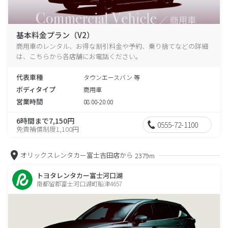
基本料金プラン（V2）
商用車のレンタル、お得な割引料金や予約、乗り捨てなどの詳細
は、こちらから各店舗にお電話ください。
代表車種
タウンエースバン 等
ボディタイプ
商用車
営業時間
08:00-20:00
6時間まで7,150円
0555-72-1100
免責補償制度1,100円
オリックスレンタカー富士吉田店から
2379m
トヨタレンタカー富士河口湖
南都留郡富士河口湖町船津4657