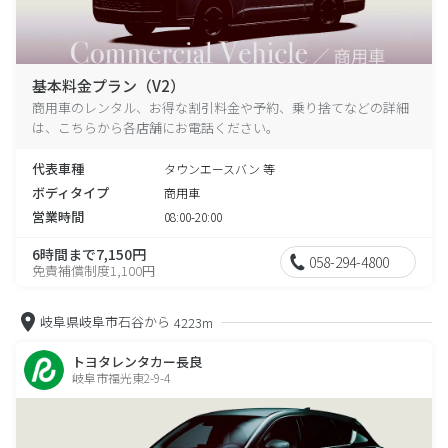
基本料金プラン（V2）
商用車のレンタル、お得な割引料金や予約、乗り捨てなどの詳細
は、こちらから各店舗にお電話ください。
代表車種
タウンエースバン 等
ボディタイプ
商用車
営業時間
08:00-20:00
6時間まで7,150円
058-294-4800
免責補償制度1,100円
岐阜県岐阜市石谷から
4223m
トヨタレンタカー長良
岐阜市福光東2-9-4