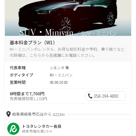
基本料金プラン（W1）
RV・ミニバンのレンタル、お得な割引料金や予約、乗り捨てなど
の詳細は、こちらから各店舗にお電話ください。
代表車種
シエンタ 等
ボディタイプ
RV・ミニバン
営業時間
08:00-20:00
6時間まで7,700円
058-294-4800
免責補償制度1,100円
岐阜県岐阜市石谷から
4223m
トヨタレンタカー長良
岐阜市福光東2-9-4