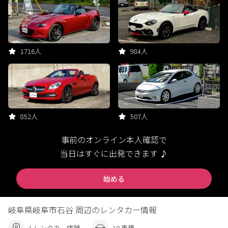
1716人
984人
852人
507人
事前のオンライン本人確認で
当日はすぐに出発できます ♪
始める
岐阜県岐阜市石谷 周辺のレンタカー情報
1 レンタカー店舗
10 車種