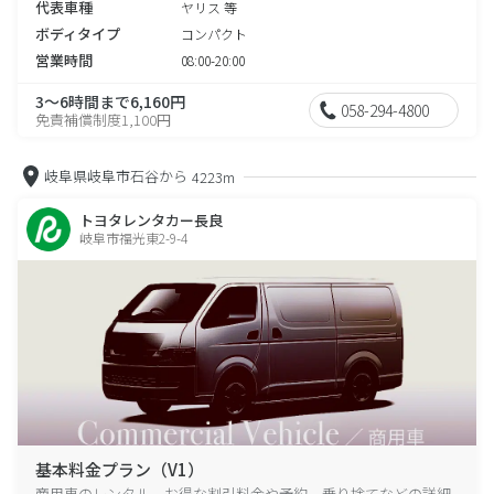
代表車種
ヤリス 等
ボディタイプ
コンパクト
営業時間
08:00-20:00
3～6時間まで6,160円
058-294-4800
免責補償制度1,100円
岐阜県岐阜市石谷から
4223m
トヨタレンタカー長良
岐阜市福光東2-9-4
基本料金プラン（V1）
商用車のレンタル、お得な割引料金や予約、乗り捨てなどの詳細