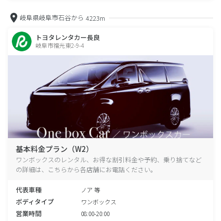
岐阜県岐阜市石谷から
4223m
トヨタレンタカー長良
岐阜市福光東2-9-4
基本料金プラン（W2）
ワンボックスのレンタル、お得な割引料金や予約、乗り捨てなど
の詳細は、こちらから各店舗にお電話ください。
代表車種
ノア 等
ボディタイプ
ワンボックス
営業時間
08:00-20:00