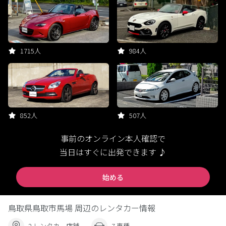
1715人
984人
852人
507人
事前のオンライン本人確認で
当日はすぐに出発できます ♪
始める
鳥取県鳥取市馬場 周辺のレンタカー情報
2 レンタカー店舗
7 車種