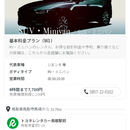
基本料金プラン（W1）
RV・ミニバンのレンタル、お得な割引料金や予約、乗り捨てなど
の詳細は、こちらから各店舗にお電話ください。
代表車種
シエンタ 等
ボディタイプ
RV・ミニバン
営業時間
08:00-20:00
6時間まで7,700円
0857-22-0102
免責補償制度1,100円
鳥取県鳥取市馬場から
3179m
トヨタレンタカー鳥取駅前
鳥取市富安2-16