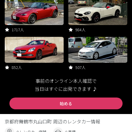
1717人
984人
852人
507人
事前のオンライン本人確認で
当日はすぐに出発できます ♪
始める
京都府舞鶴市丸山口町 周辺のレンタカー情報
0 レンタカー店舗
0 車種