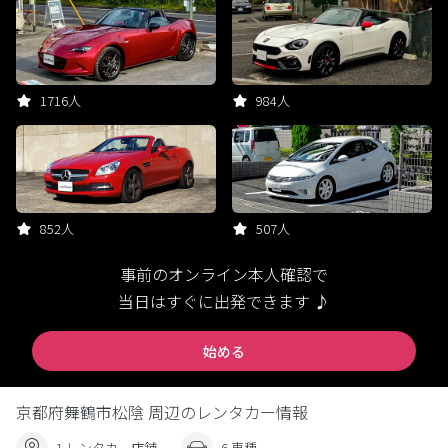
1716人
984人
852人
507人
事前のオンライン本人確認で
当日はすぐに出発できます ♪
始める
京都府舞鶴市松陰 周辺のレンタカー情報
1 レンタカー店舗
6 車種