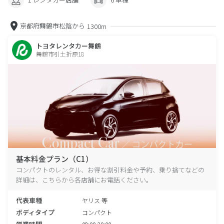
京都府舞鶴市松陰から
1300m
トヨタレンタカー舞鶴
舞鶴市引土折原18
基本料金プラン（C1）
コンパクトのレンタル、お得な割引料金や予約、乗り捨てなどの
詳細は、こちらから各店舗にお電話ください。
代表車種
ヤリス 等
ボディタイプ
コンパクト