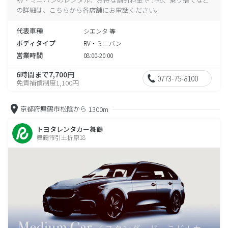
の詳細は、こちらから各店舗にお電話ください。
代表車種
シエンタ 等
ボディタイプ
RV・ミニバン
営業時間
08:00-20:00
6時間まで7,700円
0773-75-8100
免責補償制度1,100円
京都府舞鶴市松陰から
1300m
トヨタレンタカー舞鶴
舞鶴市引土折原18