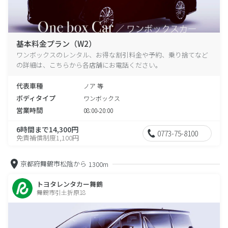
基本料金プラン（W2）
ワンボックスのレンタル、お得な割引料金や予約、乗り捨てなど
の詳細は、こちらから各店舗にお電話ください。
代表車種
ノア 等
ボディタイプ
ワンボックス
営業時間
08:00-20:00
6時間まで14,300円
0773-75-8100
免責補償制度1,100円
京都府舞鶴市松陰から
1300m
トヨタレンタカー舞鶴
舞鶴市引土折原18