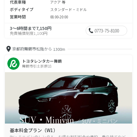
代表車種
アクア 等
ボディタイプ
スタンダード・ミドル
営業時間
08:00-20:00
3～6時間まで7,150円
0773-75-8100
免責補償制度1,100円
京都府舞鶴市松陰から
1300m
トヨタレンタカー舞鶴
舞鶴市引土折原18
基本料金プラン（W1）
RV・ミニバンのレンタル、お得な割引料金や予約、乗り捨てなど