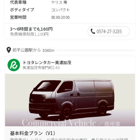
代表車種
ヤリス 等
ボディタイプ
コンパクト
営業時間
08:00-20:00
3～6時間まで6,160円
0574-27-3235
免責補償制度1,100円
前平公園駅から
3048m
トヨタレンタカー美濃加茂
美濃加茂市御門町2-43
基本料金プラン（V1）
商用車のレンタル、お得な割引料金や予約、乗り捨てなどの詳細