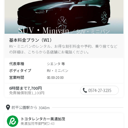
基本料金プラン（W1）
RV・ミニバンのレンタル、お得な割引料金や予約、乗り捨てなど
の詳細は、こちらから各店舗にお電話ください。
代表車種
シエンタ 等
ボディタイプ
RV・ミニバン
営業時間
08:00-20:00
6時間まで7,700円
0574-27-3235
免責補償制度1,100円
前平公園駅から
3048m
トヨタレンタカー美濃加茂
美濃加茂市御門町2-43