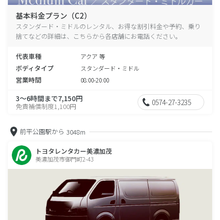
基本料金プラン（C2）
スタンダード・ミドルのレンタル、お得な割引料金や予約、乗り
捨てなどの詳細は、こちらから各店舗にお電話ください。
代表車種
アクア 等
ボディタイプ
スタンダード・ミドル
営業時間
08:00-20:00
3～6時間まで7,150円
0574-27-3235
免責補償制度1,100円
前平公園駅から
3048m
トヨタレンタカー美濃加茂
美濃加茂市御門町2-43