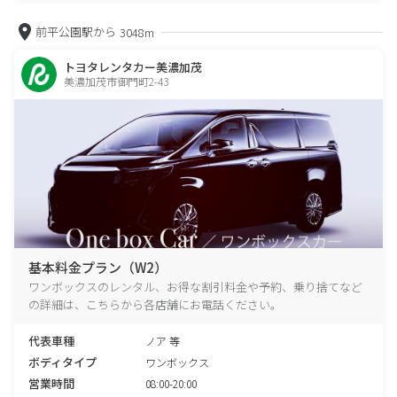
前平公園駅から
3048m
トヨタレンタカー美濃加茂
美濃加茂市御門町2-43
基本料金プラン（W2）
ワンボックスのレンタル、お得な割引料金や予約、乗り捨てなど
の詳細は、こちらから各店舗にお電話ください。
代表車種
ノア 等
ボディタイプ
ワンボックス
営業時間
08:00-20:00