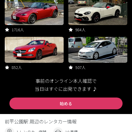
1716人
984人
852人
507人
事前のオンライン本人確認で
当日はすぐに出発できます ♪
始める
前平公園駅 周辺のレンタカー情報
1 レンタカー店舗
10 車種