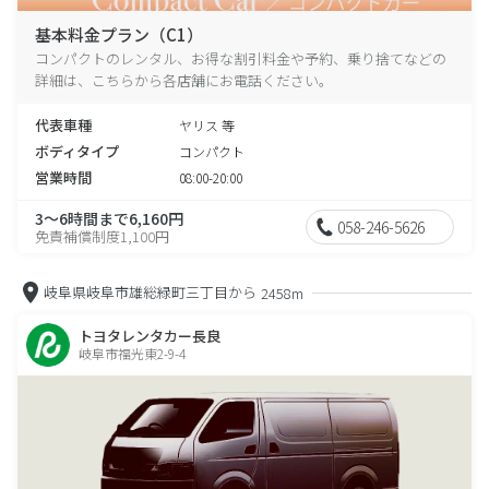
基本料金プラン（C1）
コンパクトのレンタル、お得な割引料金や予約、乗り捨てなどの
詳細は、こちらから各店舗にお電話ください。
代表車種
ヤリス 等
ボディタイプ
コンパクト
営業時間
08:00-20:00
3～6時間まで6,160円
058-246-5626
免責補償制度1,100円
岐阜県岐阜市雄総緑町三丁目から
2458m
トヨタレンタカー長良
岐阜市福光東2-9-4