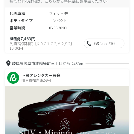
捨てなどの詳細は、こちらから各店舗にお電話ください。
代表車種
フィット 等
ボディタイプ
コンパクト
営業時間
08:00-20:00
6時間7,463円
058-265-7366
免責補償制度【K-0,C-1,C-2,M-2,S-2】
1,430円
岐阜県岐阜市雄総緑町三丁目から
2458m
トヨタレンタカー長良
岐阜市福光東2-9-4