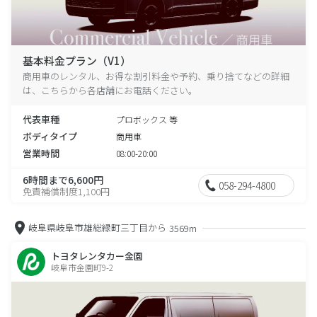
基本料金プラン（V1）
商用車のレンタル、お得な割引料金や予約、乗り捨てなどの詳細
は、こちらから各店舗にお電話ください。
代表車種
プロボックス 等
ボディタイプ
商用車
営業時間
08:00-20:00
6時間まで6,600円
058-294-4800
免責補償制度1,100円
岐阜県岐阜市雄総緑町三丁目から
3569m
トヨタレンタカー金園
岐阜市金園町9-2