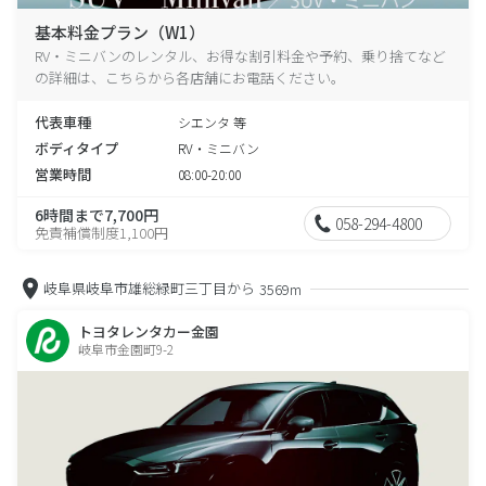
基本料金プラン（W1）
RV・ミニバンのレンタル、お得な割引料金や予約、乗り捨てなど
の詳細は、こちらから各店舗にお電話ください。
代表車種
シエンタ 等
ボディタイプ
RV・ミニバン
営業時間
08:00-20:00
6時間まで7,700円
058-294-4800
免責補償制度1,100円
岐阜県岐阜市雄総緑町三丁目から
3569m
トヨタレンタカー金園
岐阜市金園町9-2