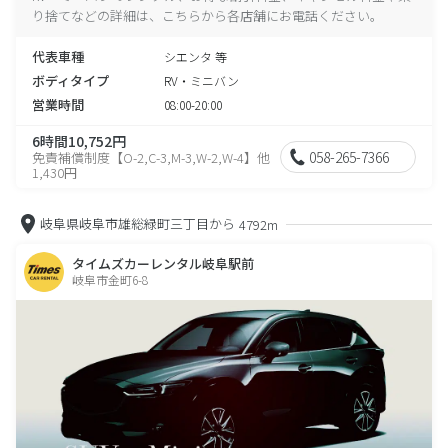
り捨てなどの詳細は、こちらから各店舗にお電話ください。
代表車種
シエンタ 等
ボディタイプ
RV・ミニバン
営業時間
08:00-20:00
6時間10,752円
058-265-7366
免責補償制度【O-2,C-3,M-3,W-2,W-4】他
1,430円
岐阜県岐阜市雄総緑町三丁目から
4792m
タイムズカーレンタル岐阜駅前
岐阜市金町6-8