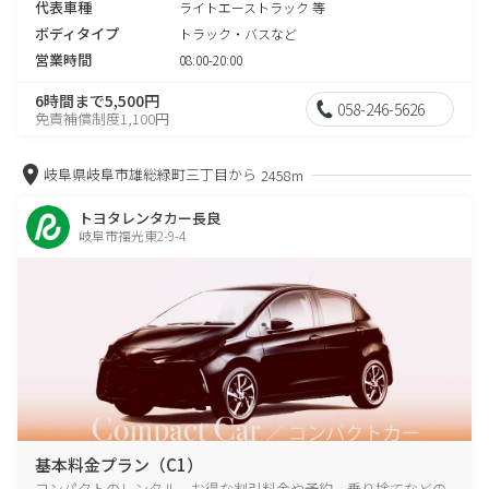
代表車種
ライトエーストラック 等
ボディタイプ
トラック・バスなど
営業時間
08:00-20:00
6時間まで5,500円
058-246-5626
免責補償制度1,100円
岐阜県岐阜市雄総緑町三丁目から
2458m
トヨタレンタカー長良
岐阜市福光東2-9-4
基本料金プラン（C1）
コンパクトのレンタル、お得な割引料金や予約、乗り捨てなどの