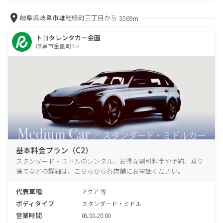
岐阜県岐阜市雄総緑町三丁目から
3569m
トヨタレンタカー金園
岐阜市金園町9-2
基本料金プラン（C2）
スタンダード・ミドルのレンタル、お得な割引料金や予約、乗り
捨てなどの詳細は、こちらから各店舗にお電話ください。
代表車種
アクア 等
ボディタイプ
スタンダード・ミドル
営業時間
08:00-20:00