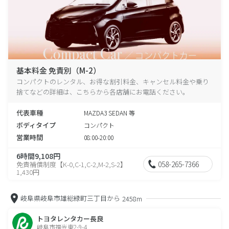
基本料金 免責別（M-2）
コンパクトのレンタル、お得な割引料金、キャンセル料金や乗り
捨てなどの詳細は、こちらから各店舗にお電話ください。
代表車種
MAZDA3 SEDAN 等
ボディタイプ
コンパクト
営業時間
08:00-20:00
6時間9,108円
058-265-7366
免責補償制度【K-0,C-1,C-2,M-2,S-2】
1,430円
岐阜県岐阜市雄総緑町三丁目から
2458m
トヨタレンタカー長良
岐阜市福光東2-9-4