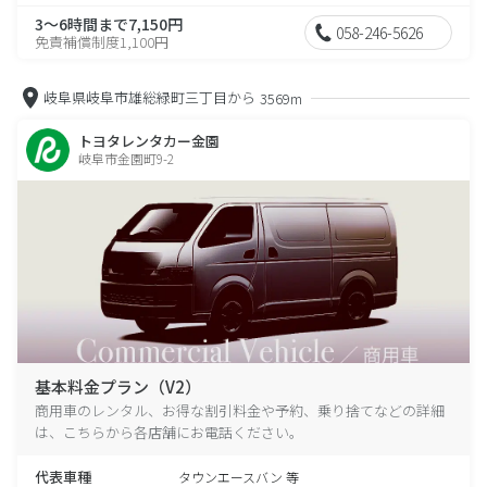
3～6時間まで7,150円
058-246-5626
免責補償制度1,100円
岐阜県岐阜市雄総緑町三丁目から
3569m
トヨタレンタカー金園
岐阜市金園町9-2
基本料金プラン（V2）
商用車のレンタル、お得な割引料金や予約、乗り捨てなどの詳細
は、こちらから各店舗にお電話ください。
代表車種
タウンエースバン 等