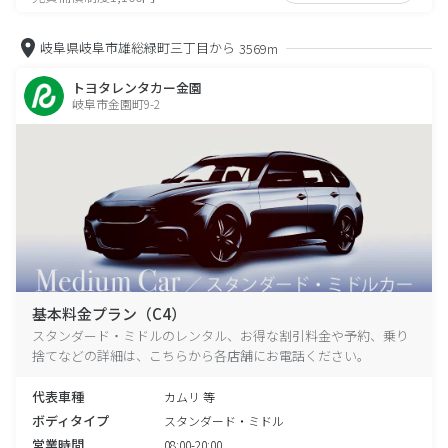
岐阜県岐阜市雄総緑町三丁目から
3569m
トヨタレンタカー金園
岐阜市金園町9-2
基本料金プラン（C4）
スタンダード・ミドルのレンタル、お得な割引料金や予約、乗り
捨てなどの詳細は、こちらから各店舗にお電話ください。
代表車種
カムリ 等
ボディタイプ
スタンダード・ミドル
営業時間
08:00-20:00