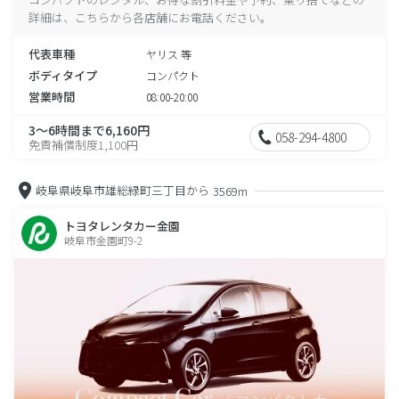
詳細は、こちらから各店舗にお電話ください。
代表車種
ヤリス 等
ボディタイプ
コンパクト
営業時間
08:00-20:00
3～6時間まで6,160円
058-294-4800
免責補償制度1,100円
岐阜県岐阜市雄総緑町三丁目から
3569m
トヨタレンタカー金園
岐阜市金園町9-2