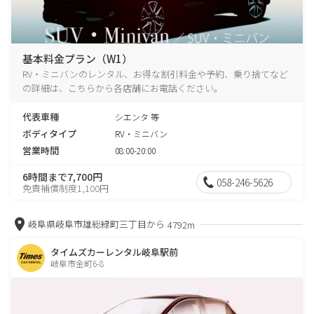
基本料金プラン（W1）
RV・ミニバンのレンタル、お得な割引料金や予約、乗り捨てなど
の詳細は、こちらから各店舗にお電話ください。
代表車種
シエンタ 等
ボディタイプ
RV・ミニバン
営業時間
08:00-20:00
6時間まで7,700円
058-246-5626
免責補償制度1,100円
岐阜県岐阜市雄総緑町三丁目から
4792m
タイムズカーレンタル岐阜駅前
岐阜市金町6-8