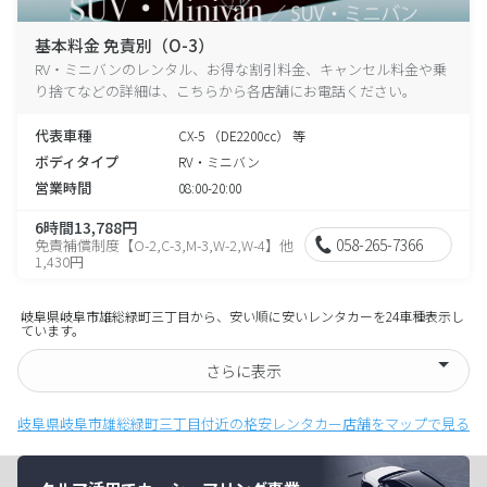
基本料金 免責別（O-3）
RV・ミニバンのレンタル、お得な割引料金、キャンセル料金や乗
り捨てなどの詳細は、こちらから各店舗にお電話ください。
代表車種
CX-5 （DE2200cc） 等
ボディタイプ
RV・ミニバン
営業時間
08:00-20:00
6時間13,788円
058-265-7366
免責補償制度【O-2,C-3,M-3,W-2,W-4】他
1,430円
岐阜県岐阜市雄総緑町三丁目から、安い順に安いレンタカーを24車種表示し
ています。
さらに表示
岐阜県岐阜市雄総緑町三丁目付近の格安レンタカー店舗をマップで見る