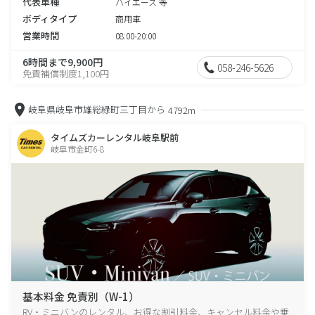
代表車種
ハイエース 等
ボディタイプ
商用車
営業時間
08:00-20:00
6時間まで9,900円
058-246-5626
免責補償制度1,100円
岐阜県岐阜市雄総緑町三丁目から
4792m
タイムズカーレンタル岐阜駅前
岐阜市金町6-8
基本料金 免責別（W-1）
RV・ミニバンのレンタル、お得な割引料金、キャンセル料金や乗