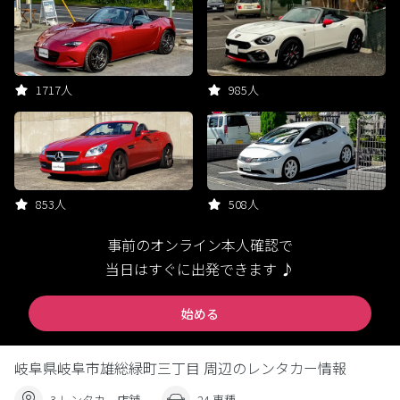
1717人
985人
853人
508人
事前のオンライン本人確認で
当日はすぐに出発できます ♪
始める
岐阜県岐阜市雄総緑町三丁目 周辺のレンタカー情報
3 レンタカー店舗
24 車種