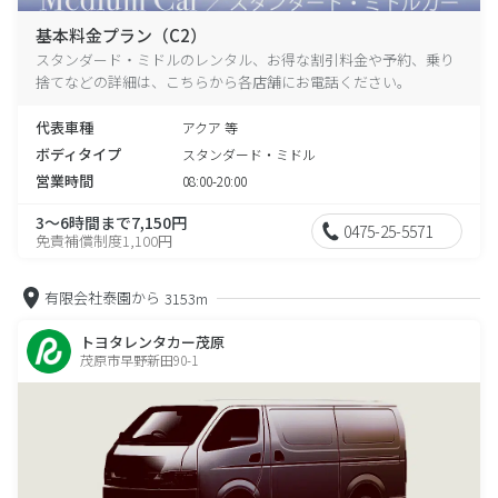
基本料金プラン（C2）
スタンダード・ミドルのレンタル、お得な割引料金や予約、乗り
捨てなどの詳細は、こちらから各店舗にお電話ください。
代表車種
アクア 等
ボディタイプ
スタンダード・ミドル
営業時間
08:00-20:00
3～6時間まで7,150円
0475-25-5571
免責補償制度1,100円
有限会社泰園から
3153m
トヨタレンタカー茂原
茂原市早野新田90-1