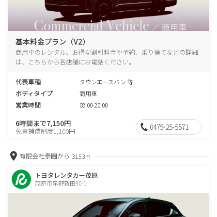
基本料金プラン（V2）
商用車のレンタル、お得な割引料金や予約、乗り捨てなどの詳細
は、こちらから各店舗にお電話ください。
代表車種
タウンエースバン 等
ボディタイプ
商用車
営業時間
08:00-20:00
6時間まで7,150円
0475-25-5571
免責補償制度1,100円
有限会社泰園から
3153m
トヨタレンタカー茂原
茂原市早野新田90-1