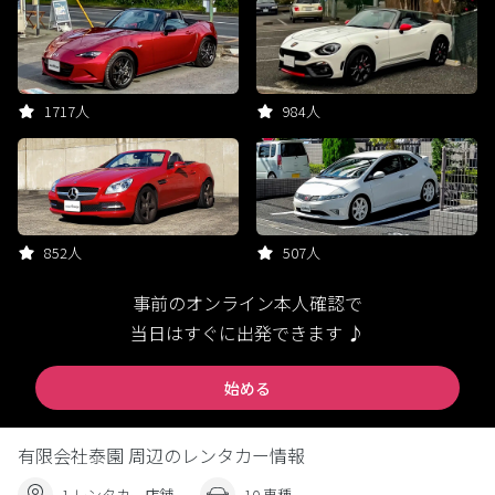
1717人
984人
852人
507人
事前のオンライン本人確認で
当日はすぐに出発できます ♪
始める
有限会社泰園 周辺のレンタカー情報
1 レンタカー店舗
10 車種