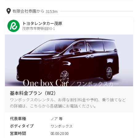
有限会社泰園から
3153m
トヨタレンタカー茂原
茂原市早野新田90-1
基本料金プラン（W2）
ワンボックスのレンタル、お得な割引料金や予約、乗り捨てなど
の詳細は、こちらから各店舗にお電話ください。
代表車種
ノア 等
ボディタイプ
ワンボックス
営業時間
08:00-20:00