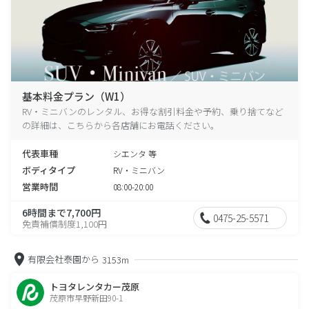
基本料金プラン（W1）
RV・ミニバンのレンタル、お得な割引料金や予約、乗り捨てなど
の詳細は、こちらから各店舗にお電話ください。
代表車種
シエンタ 等
ボディタイプ
RV・ミニバン
営業時間
08:00-20:00
6時間まで7,700円
0475-25-5571
免責補償制度1,100円
有限会社泰園から
3153m
トヨタレンタカー茂原
茂原市早野新田90-1