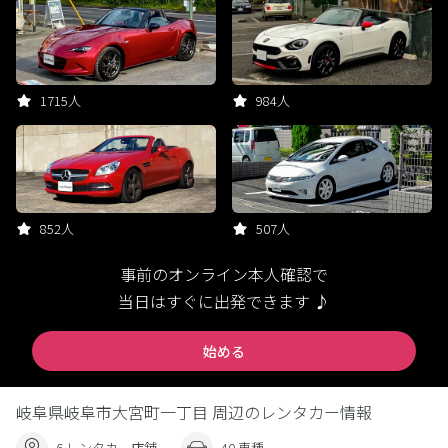
1715人
984人
852人
507人
事前のオンライン本人確認で
当日はすぐに出発できます ♪
始める
岐阜県岐阜市大宮町一丁目 周辺のレンタカー情報
6 レンタカー店舗
40 車種