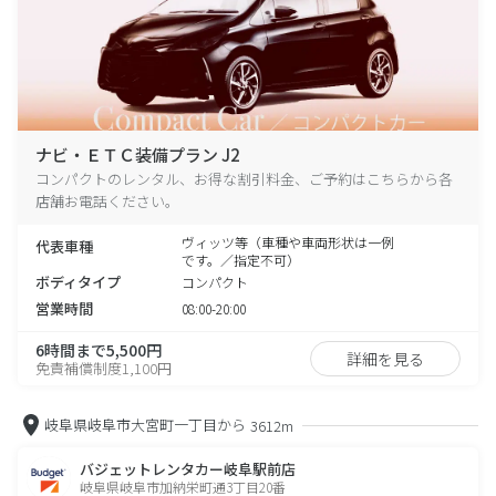
ナビ・ＥＴＣ装備プラン J2
コンパクトのレンタル、お得な割引料金、ご予約はこちらから各
店舗お電話ください。
ヴィッツ等（車種や車両形状は一例
代表車種
です。／指定不可）
ボディタイプ
コンパクト
営業時間
08:00-20:00
6時間まで5,500円
詳細を見る
免責補償制度1,100円
岐阜県岐阜市大宮町一丁目から
3612m
バジェットレンタカー岐阜駅前店
岐阜県岐阜市加納栄町通3丁目20番