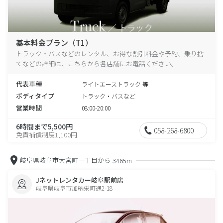
基本料金プラン（T1）
トラック・バスなどのレンタル、お得な割引料金や予約、乗り捨
てなどの詳細は、こちらから各店舗にお電話ください。
代表車種
ライトエーストラック 等
ボディタイプ
トラック・バスなど
営業時間
08:00-20:00
6時間まで5,500円
058-268-6800
免責補償制度1,100円
岐阜県岐阜市大宮町一丁目から
3465m
Jネットレンタカー岐阜駅前店
岐阜県岐阜市加納栄町通2-18