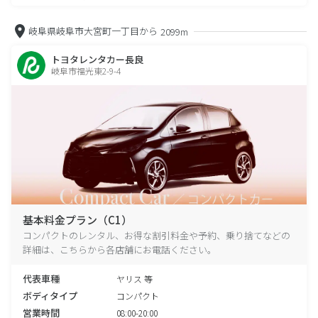
岐阜県岐阜市大宮町一丁目から
2099m
トヨタレンタカー長良
岐阜市福光東2-9-4
基本料金プラン（C1）
コンパクトのレンタル、お得な割引料金や予約、乗り捨てなどの
詳細は、こちらから各店舗にお電話ください。
代表車種
ヤリス 等
ボディタイプ
コンパクト
営業時間
08:00-20:00