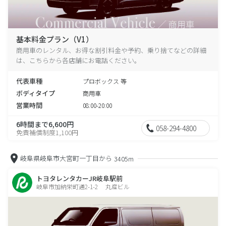
基本料金プラン（V1）
商用車のレンタル、お得な割引料金や予約、乗り捨てなどの詳細
は、こちらから各店舗にお電話ください。
代表車種
プロボックス 等
ボディタイプ
商用車
営業時間
08:00-20:00
6時間まで6,600円
058-294-4800
免責補償制度1,100円
岐阜県岐阜市大宮町一丁目から
3405m
トヨタレンタカーJR岐阜駅前
岐阜市加納栄町通2-1-2 丸産ビル