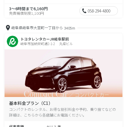
3～6時間まで6,160円
058-294-4800
免責補償制度1,100円
岐阜県岐阜市大宮町一丁目から
3405m
トヨタレンタカーJR岐阜駅前
岐阜市加納栄町通2-1-2 丸産ビル
基本料金プラン（C1）
コンパクトのレンタル、お得な割引料金や予約、乗り捨てなどの
詳細は、こちらから各店舗にお電話ください。
代表車種
ヤリス 等