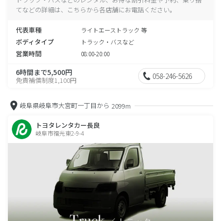
てなどの詳細は、こちらから各店舗にお電話ください。
代表車種
ライトエーストラック 等
ボディタイプ
トラック・バスなど
営業時間
08:00-20:00
6時間まで5,500円
058-246-5626
免責補償制度1,100円
岐阜県岐阜市大宮町一丁目から
2099m
トヨタレンタカー長良
岐阜市福光東2-9-4