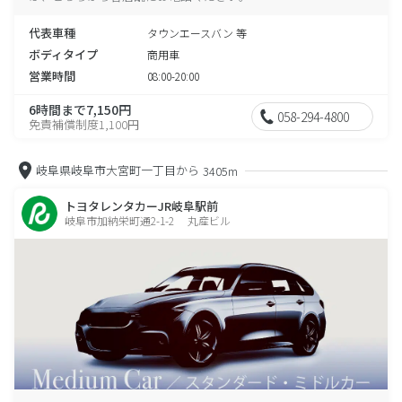
代表車種
タウンエースバン 等
ボディタイプ
商用車
営業時間
08:00-20:00
6時間まで7,150円
058-294-4800
免責補償制度1,100円
岐阜県岐阜市大宮町一丁目から
3405m
トヨタレンタカーJR岐阜駅前
岐阜市加納栄町通2-1-2 丸産ビル