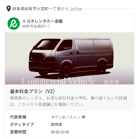
岐阜県岐阜市大宮町一丁目から
2072m
トヨタレンタカー金園
岐阜市金園町9-2
基本料金プラン（V2）
商用車のレンタル、お得な割引料金や予約、乗り捨てなどの詳細
は、こちらから各店舗にお電話ください。
代表車種
タウンエースバン 等
ボディタイプ
商用車
営業時間
08:00-20:00