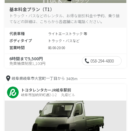
基本料金プラン（T1）
トラック・バスなどのレンタル、お得な割引料金や予約、乗り捨
てなどの詳細は、こちらから各店舗にお電話ください。
代表車種
ライトエーストラック 等
ボディタイプ
トラック・バスなど
営業時間
08:00-20:00
6時間まで5,500円
058-294-4800
免責補償制度1,100円
岐阜県岐阜市大宮町一丁目から
3405m
トヨタレンタカーJR岐阜駅前
岐阜市加納栄町通2-1-2 丸産ビル