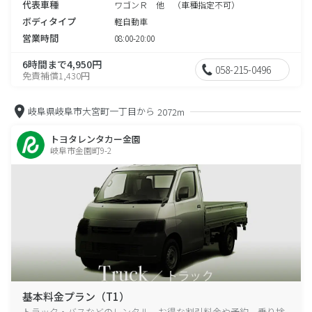
代表車種
ワゴンＲ 他 （車種指定不可）
ボディタイプ
軽自動車
営業時間
08:00-20:00
6時間まで4,950円
058-215-0496
免責補償1,430円
岐阜県岐阜市大宮町一丁目から
2072m
トヨタレンタカー金園
岐阜市金園町9-2
基本料金プラン（T1）
トラック・バスなどのレンタル、お得な割引料金や予約、乗り捨