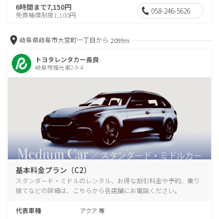
6時間まで7,150円
058-246-5626
免責補償制度1,100円
岐阜県岐阜市大宮町一丁目から
2099m
トヨタレンタカー長良
岐阜市福光東2-9-4
基本料金プラン（C2）
スタンダード・ミドルのレンタル、お得な割引料金や予約、乗り
捨てなどの詳細は、こちらから各店舗にお電話ください。
代表車種
アクア 等