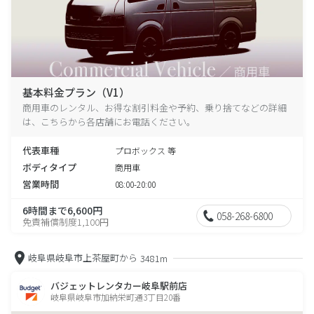
基本料金プラン（V1）
商用車のレンタル、お得な割引料金や予約、乗り捨てなどの詳細
は、こちらから各店舗にお電話ください。
代表車種
プロボックス 等
ボディタイプ
商用車
営業時間
08:00-20:00
6時間まで6,600円
058-268-6800
免責補償制度1,100円
岐阜県岐阜市上茶屋町から
3481m
バジェットレンタカー岐阜駅前店
岐阜県岐阜市加納栄町通3丁目20番