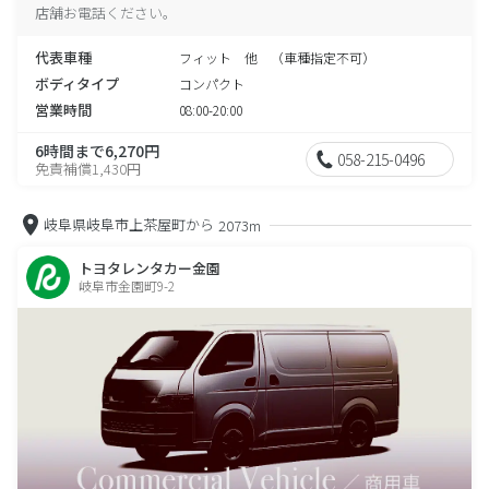
店舗お電話ください。
代表車種
フィット 他 （車種指定不可）
ボディタイプ
コンパクト
営業時間
08:00-20:00
6時間まで6,270円
058-215-0496
免責補償1,430円
岐阜県岐阜市上茶屋町から
2073m
トヨタレンタカー金園
岐阜市金園町9-2