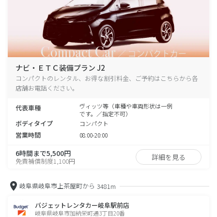
ナビ・ＥＴＣ装備プラン J2
コンパクトのレンタル、お得な割引料金、ご予約はこちらから各
店舗お電話ください。
ヴィッツ等（車種や車両形状は一例
代表車種
です。／指定不可）
ボディタイプ
コンパクト
営業時間
08:00-20:00
6時間まで5,500円
詳細を見る
免責補償制度1,100円
岐阜県岐阜市上茶屋町から
3481m
バジェットレンタカー岐阜駅前店
岐阜県岐阜市加納栄町通3丁目20番