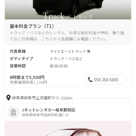
基本料金プラン（T1）
トラック・バスなどのレンタル、お得な割引料金や予約、乗り捨
てなどの詳細は、こちらから各店舗にお電話ください。
代表車種
ライトエーストラック 等
ボディタイプ
トラック・バスなど
営業時間
08:00-20:00
6時間まで5,500円
058-268-6800
免責補償制度1,100円
岐阜県岐阜市上茶屋町から
3334m
Jネットレンタカー岐阜駅前店
岐阜県岐阜市加納栄町通2-18