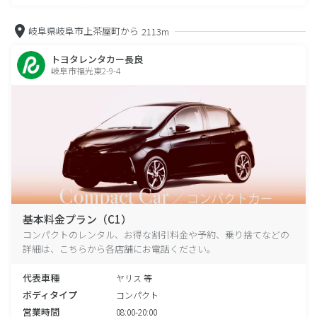
岐阜県岐阜市上茶屋町から
2113m
トヨタレンタカー長良
岐阜市福光東2-9-4
基本料金プラン（C1）
コンパクトのレンタル、お得な割引料金や予約、乗り捨てなどの
詳細は、こちらから各店舗にお電話ください。
代表車種
ヤリス 等
ボディタイプ
コンパクト
営業時間
08:00-20:00