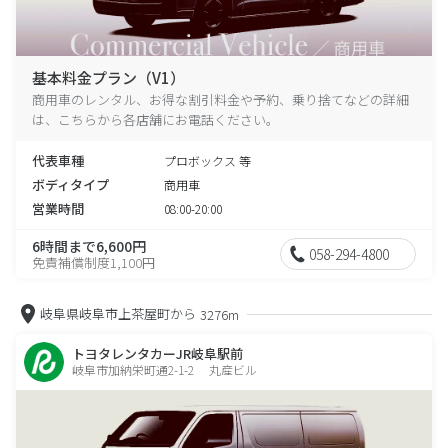
基本料金プラン（V1）
商用車のレンタル、お得な割引料金や予約、乗り捨てなどの詳細
は、こちらから各店舗にお電話ください。
代表車種
プロボックス 等
ボディタイプ
商用車
営業時間
08:00-20:00
6時間まで6,600円
058-294-4800
免責補償制度1,100円
岐阜県岐阜市上茶屋町から
3276m
トヨタレンタカーJR岐阜駅前
岐阜市加納栄町通2-1-2 丸産ビル