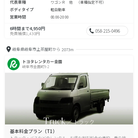
代表車種
ワゴンＲ 他 （車種指定不可）
ボディタイプ
軽自動車
営業時間
08:00-20:00
6時間まで4,950円
058-215-0496
免責補償1,430円
岐阜県岐阜市上茶屋町から
2073m
トヨタレンタカー金園
岐阜市金園町9-2
基本料金プラン（T1）
トラック・バスなどのレンタル、お得な割引料金や予約、乗り捨