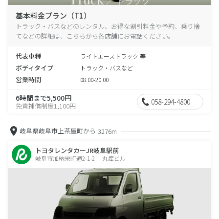
基本料金プラン（T1）
トラック・バスなどのレンタル、お得な割引料金や予約、乗り捨
てなどの詳細は、こちらから各店舗にお電話ください。
代表車種
ライトエーストラック 等
ボディタイプ
トラック・バスなど
営業時間
08:00-20:00
6時間まで5,500円
058-294-4800
免責補償制度1,100円
岐阜県岐阜市上茶屋町から
3276m
トヨタレンタカーJR岐阜駅前
岐阜市加納栄町通2-1-2 丸産ビル