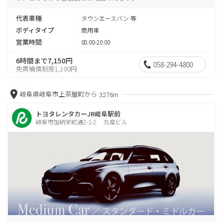
代表車種
タウンエースバン 等
ボディタイプ
商用車
営業時間
08:00-20:00
6時間まで7,150円
058-294-4800
免責補償制度1,100円
岐阜県岐阜市上茶屋町から
3276m
トヨタレンタカーJR岐阜駅前
岐阜市加納栄町通2-1-2 丸産ビル