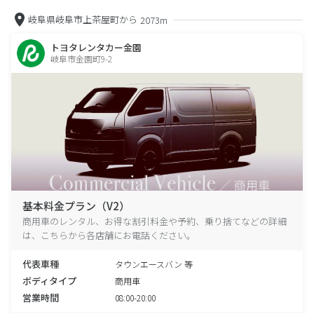
岐阜県岐阜市上茶屋町から
2073m
トヨタレンタカー金園
岐阜市金園町9-2
基本料金プラン（V2）
商用車のレンタル、お得な割引料金や予約、乗り捨てなどの詳細
は、こちらから各店舗にお電話ください。
代表車種
タウンエースバン 等
ボディタイプ
商用車
営業時間
08:00-20:00