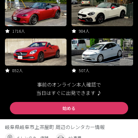
1716人
984人
852人
507人
事前のオンライン本人確認で
当日はすぐに出発できます ♪
始める
岐阜県岐阜市上茶屋町 周辺のレンタカー情報
6 レンタカー店舗
40 車種