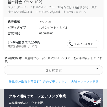
基本料金プラン（C2）
スタンダード・ミドルのレンタル、お得な割引料金や予約、乗り
捨てなどの詳細は、こちらから各店舗にお電話ください。
代表車種
アクア 等
ボディタイプ
スタンダード・ミドル
営業時間
08:00-20:00
3～6時間まで7,150円
058-268-6800
免責補償制度1,100円
岐阜県岐阜市上茶屋町から、安い順に安いレンタカーを40車種表示していま
す。
さらに表示
岐阜県岐阜市上茶屋町付近の格安レンタカー店舗をマップで見る
クルマ活用でカーシェアリング事業
車載機の低コスト化を実現。