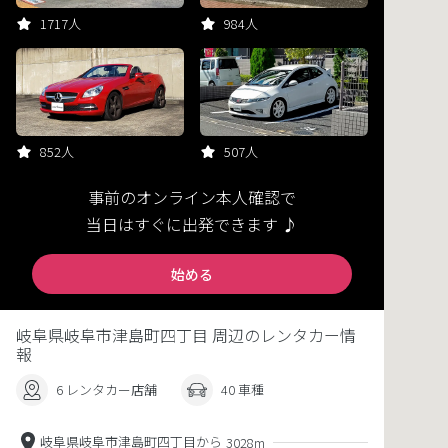
1717人
984人
852人
507人
事前のオンライン本人確認で
当日はすぐに出発できます ♪
始める
岐阜県岐阜市津島町四丁目 周辺のレンタカー情
報
6 レンタカー店舗
40 車種
岐阜県岐阜市津島町四丁目から
3028m