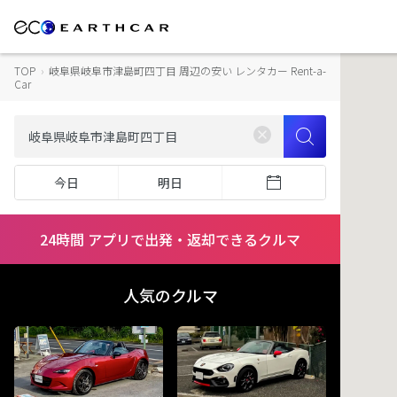
TOP
›
岐阜県岐阜市津島町四丁目 周辺の安い レンタカー Rent-a-
Car
今日
明日
24時間 アプリで出発・返却できるクルマ
人気のクルマ