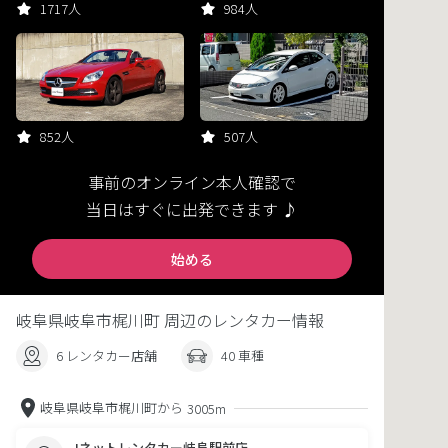
1717人
984人
852人
507人
事前のオンライン本人確認で
当日はすぐに出発できます ♪
始める
岐阜県岐阜市梶川町 周辺のレンタカー情報
6 レンタカー店舗
40 車種
岐阜県岐阜市梶川町から
3005m
Jネットレンタカー岐阜駅前店