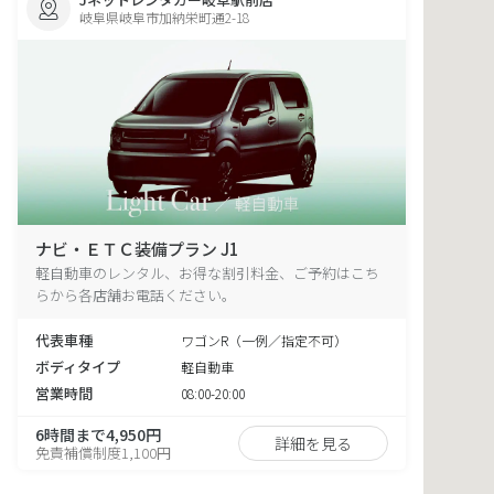
岐阜県岐阜市加納栄町通2-18
ナビ・ＥＴＣ装備プラン J1
軽自動車のレンタル、お得な割引料金、ご予約はこち
らから各店舗お電話ください。
代表車種
ワゴンR（一例／指定不可）
ボディタイプ
軽自動車
営業時間
08:00-20:00
6時間まで4,950円
詳細を見る
免責補償制度1,100円