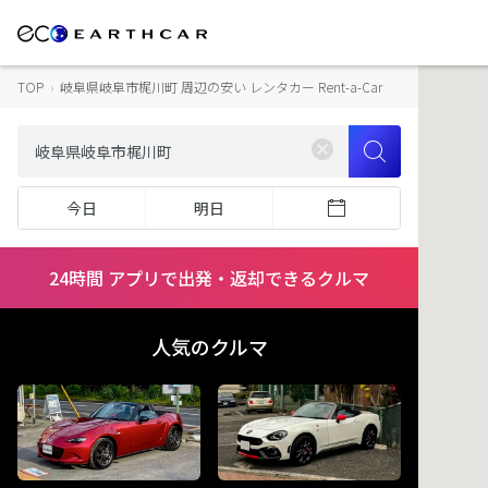
TOP
›
岐阜県岐阜市梶川町 周辺の安い レンタカー Rent-a-Car
今日
明日
24時間 アプリで出発・返却できるクルマ
人気のクルマ