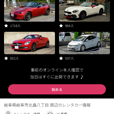
1716人
984人
852人
507人
事前のオンライン本人確認で
当日はすぐに出発できます ♪
始める
岐阜県岐阜市北島八丁目 周辺のレンタカー情報
5 レンタカー店舗
40 車種