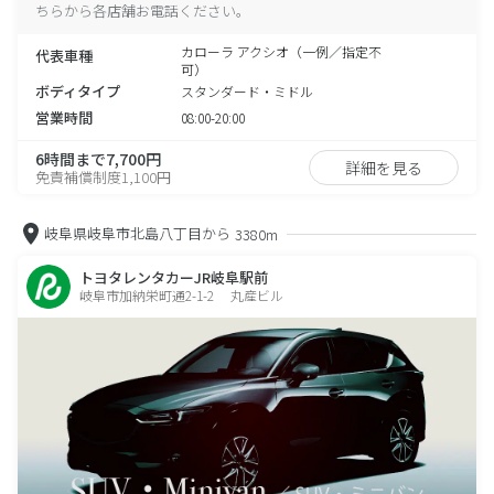
ちらから各店舗お電話ください。
カローラ アクシオ（一例／指定不
代表車種
可）
ボディタイプ
スタンダード・ミドル
営業時間
08:00-20:00
6時間まで7,700円
詳細を見る
免責補償制度1,100円
岐阜県岐阜市北島八丁目から
3380m
トヨタレンタカーJR岐阜駅前
岐阜市加納栄町通2-1-2 丸産ビル