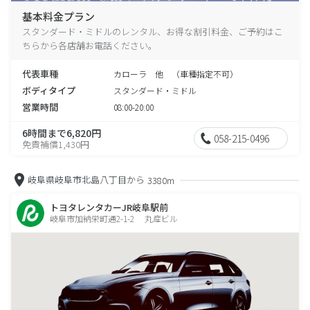
基本料金プラン
スタンダード・ミドルのレンタル、お得な割引料金、ご予約はこ
ちらから各店舗お電話ください。
代表車種
カローラ 他 （車種指定不可）
ボディタイプ
スタンダード・ミドル
営業時間
08:00-20:00
6時間まで6,820円
058-215-0496
免責補償1,430円
岐阜県岐阜市北島八丁目から
3380m
トヨタレンタカーJR岐阜駅前
岐阜市加納栄町通2-1-2 丸産ビル