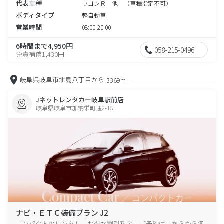
代表車種
ワゴンＲ 他 （車種指定不可）
ボディタイプ
軽自動車
営業時間
08:00-20:00
6時間まで4,950円
058-215-0496
免責補償1,430円
岐阜県岐阜市北島八丁目から
3369m
Jネットレンタカー岐阜駅前店
岐阜県岐阜市加納栄町通2-18
ナビ・ＥＴＣ装備プラン J2
コンパクトのレンタル、お得な割引料金、ご予約はこちらから各