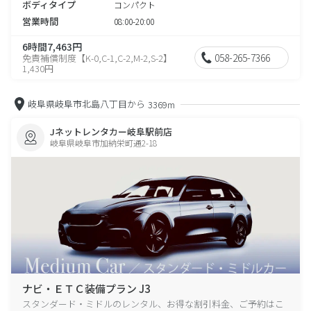
ボディタイプ
コンパクト
営業時間
08:00-20:00
6時間7,463円
058-265-7366
免責補償制度【K-0,C-1,C-2,M-2,S-2】
1,430円
岐阜県岐阜市北島八丁目から
3369m
Jネットレンタカー岐阜駅前店
岐阜県岐阜市加納栄町通2-18
ナビ・ＥＴＣ装備プラン J3
スタンダード・ミドルのレンタル、お得な割引料金、ご予約はこ