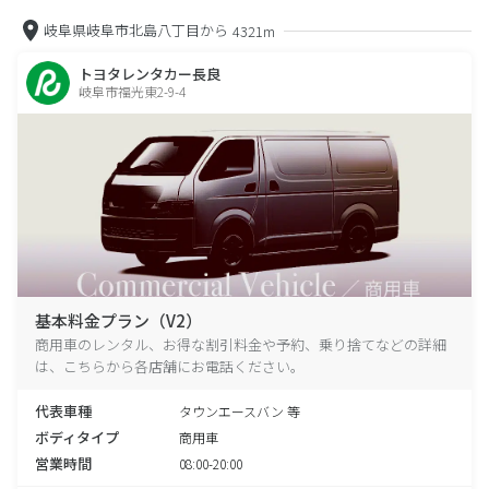
岐阜県岐阜市北島八丁目から
4321m
トヨタレンタカー長良
岐阜市福光東2-9-4
基本料金プラン（V2）
商用車のレンタル、お得な割引料金や予約、乗り捨てなどの詳細
は、こちらから各店舗にお電話ください。
代表車種
タウンエースバン 等
ボディタイプ
商用車
営業時間
08:00-20:00