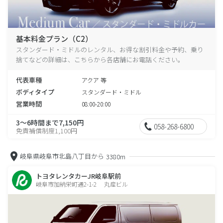
基本料金プラン（C2）
スタンダード・ミドルのレンタル、お得な割引料金や予約、乗り
捨てなどの詳細は、こちらから各店舗にお電話ください。
代表車種
アクア 等
ボディタイプ
スタンダード・ミドル
営業時間
08:00-20:00
3～6時間まで7,150円
058-268-6800
免責補償制度1,100円
岐阜県岐阜市北島八丁目から
3380m
トヨタレンタカーJR岐阜駅前
岐阜市加納栄町通2-1-2 丸産ビル