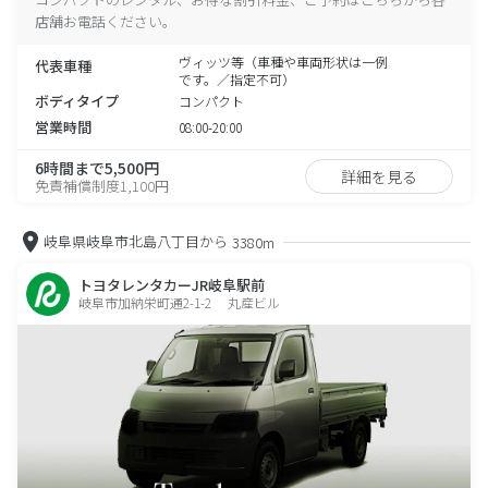
店舗お電話ください。
ヴィッツ等（車種や車両形状は一例
代表車種
です。／指定不可）
ボディタイプ
コンパクト
営業時間
08:00-20:00
6時間まで5,500円
詳細を見る
免責補償制度1,100円
岐阜県岐阜市北島八丁目から
3380m
トヨタレンタカーJR岐阜駅前
岐阜市加納栄町通2-1-2 丸産ビル