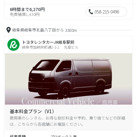
6時間まで6,270円
058-215-0496
免責補償1,430円
岐阜県岐阜市北島八丁目から
3380m
トヨタレンタカーJR岐阜駅前
岐阜市加納栄町通2-1-2 丸産ビル
基本料金プラン（V1）
商用車のレンタル、お得な割引料金や予約、乗り捨てなどの詳細
は、こちらから各店舗にお電話ください。
代表車種
プロボックス 等