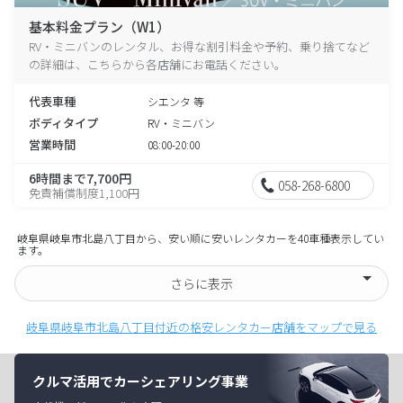
基本料金プラン（W1）
RV・ミニバンのレンタル、お得な割引料金や予約、乗り捨てなど
の詳細は、こちらから各店舗にお電話ください。
代表車種
シエンタ 等
ボディタイプ
RV・ミニバン
営業時間
08:00-20:00
6時間まで7,700円
058-268-6800
免責補償制度1,100円
岐阜県岐阜市北島八丁目から、安い順に安いレンタカーを40車種表示してい
ます。
さらに表示
岐阜県岐阜市北島八丁目付近の格安レンタカー店舗をマップで見る
クルマ活用でカーシェアリング事業