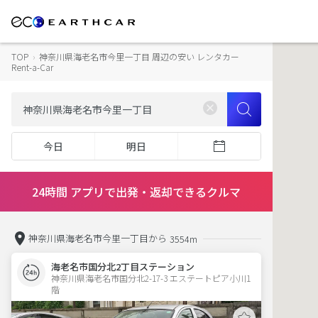
TOP
›
神奈川県海老名市今里一丁目 周辺の安い レンタカー
Rent-a-Car
今日
明日
24時間 アプリで出発・返却できるクルマ
神奈川県海老名市今里一丁目から
3554m
海老名市国分北2丁目ステーション
神奈川県海老名市国分北2-17-3 エステートピア小川1
階 