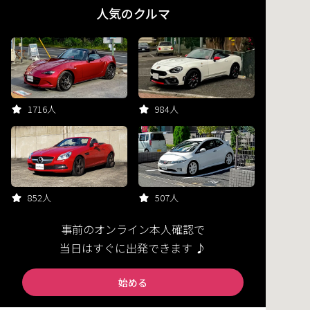
人気のクルマ
1716人
984人
852人
507人
事前のオンライン本人確認で
当日はすぐに出発できます ♪
始める