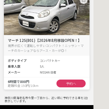
マーチ 12S(801)【2026年8月移設OPEN！】
視界が広くて運転しやすいコンパクト！ニッサン・マ
ーチのカーシェアならアース・カーが◎！
ボディタイプ
コンパクトカー
乗車人数
5人
メーカー
NISSAN 日産
6時間で800円
予約へ
距離料金 150円/10km
神奈川県海老名市今里一丁目から、近い順に予約できる車を1台
表示しています。