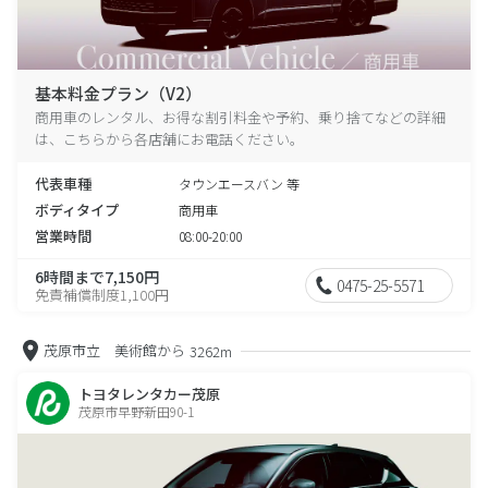
基本料金プラン（V2）
商用車のレンタル、お得な割引料金や予約、乗り捨てなどの詳細
は、こちらから各店舗にお電話ください。
代表車種
タウンエースバン 等
ボディタイプ
商用車
営業時間
08:00-20:00
6時間まで7,150円
0475-25-5571
免責補償制度1,100円
茂原市立 美術館から
3262m
トヨタレンタカー茂原
茂原市早野新田90-1