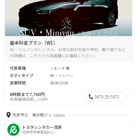
基本料金プラン（W1）
RV・ミニバンのレンタル、お得な割引料金や予約、乗り捨てなど
の詳細は、こちらから各店舗にお電話ください。
代表車種
シエンタ 等
ボディタイプ
RV・ミニバン
営業時間
08:00-20:00
6時間まで7,700円
0475-25-5571
免責補償制度1,100円
茂原市立 美術館から
3262m
トヨタレンタカー茂原
茂原市早野新田90-1