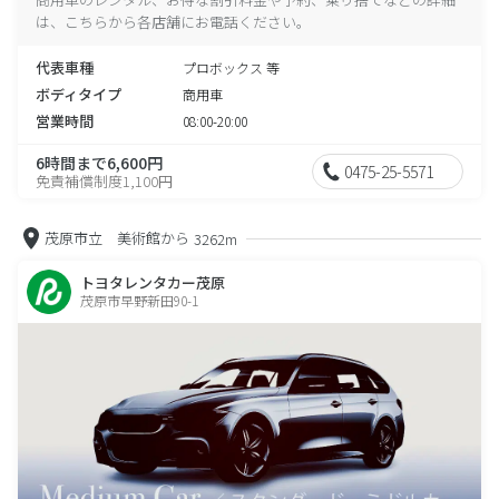
は、こちらから各店舗にお電話ください。
代表車種
プロボックス 等
ボディタイプ
商用車
営業時間
08:00-20:00
6時間まで6,600円
0475-25-5571
免責補償制度1,100円
茂原市立 美術館から
3262m
トヨタレンタカー茂原
茂原市早野新田90-1