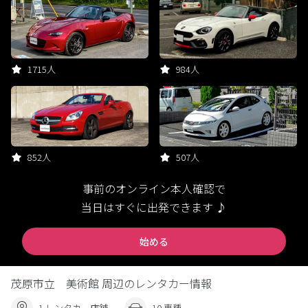
1715人
984人
852人
507人
事前のオンライン本人確認で
当日はすぐに出発できます ♪
始める
茂原市立 美術館 周辺のレンタカー情報
1 レンタカー店舗
10 車種