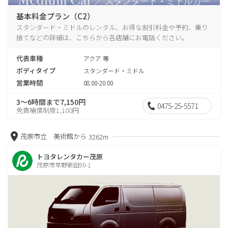
基本料金プラン（C2）
スタンダード・ミドルのレンタル、お得な割引料金や予約、乗り
捨てなどの詳細は、こちらから各店舗にお電話ください。
代表車種
アクア 等
ボディタイプ
スタンダード・ミドル
営業時間
08:00-20:00
3～6時間まで7,150円
0475-25-5571
免責補償制度1,100円
茂原市立 美術館から
3262m
トヨタレンタカー茂原
茂原市早野新田90-1