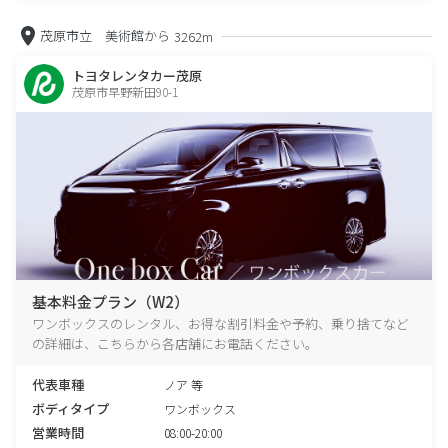
茂原市立 美術館から
3262m
トヨタレンタカー茂原
茂原市早野新田90-1
基本料金プラン（W2）
ワンボックスのレンタル、お得な割引料金や予約、乗り捨てなど
の詳細は、こちらから各店舗にお電話ください。
代表車種
ノア 等
ボディタイプ
ワンボックス
営業時間
08:00-20:00