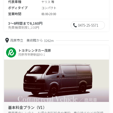
代表車種
ヤリス 等
ボディタイプ
コンパクト
営業時間
08:00-20:00
3～6時間まで6,160円
0475-25-5571
免責補償制度1,100円
茂原市立 美術館から
3262m
トヨタレンタカー茂原
茂原市早野新田90-1
基本料金プラン（V1）
商用車のレンタル、お得な割引料金や予約、乗り捨てなどの詳細