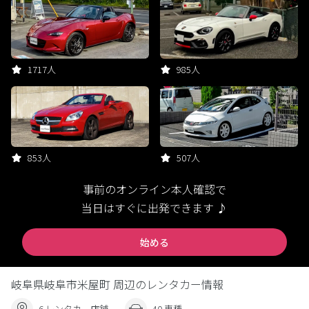
1717人
985人
853人
507人
事前のオンライン本人確認で
当日はすぐに出発できます ♪
始める
岐阜県岐阜市米屋町 周辺のレンタカー情報
6 レンタカー店舗
40 車種