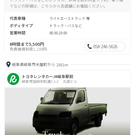
てなどの詳細は、こちらから各店舗にお電話ください。
代表車種
ライトエーストラック 等
ボディタイプ
トラック・バスなど
営業時間
08:00-20:00
6時間まで5,500円
058-246-5626
免責補償制度1,100円
岐阜県岐阜市米屋町から
2581m
トヨタレンタカーJR岐阜駅前
岐阜市加納栄町通2-1-2 丸産ビル