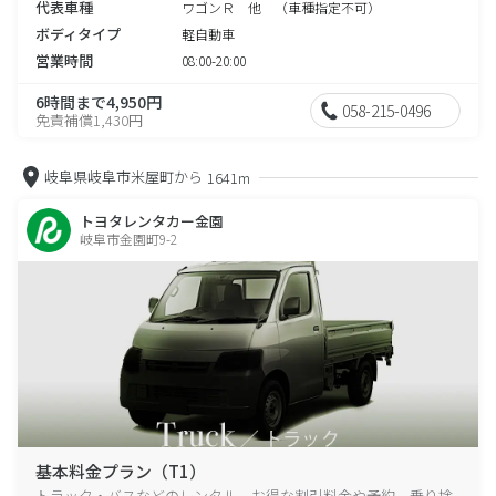
代表車種
ワゴンＲ 他 （車種指定不可）
ボディタイプ
軽自動車
営業時間
08:00-20:00
6時間まで4,950円
058-215-0496
免責補償1,430円
岐阜県岐阜市米屋町から
1641m
トヨタレンタカー金園
岐阜市金園町9-2
基本料金プラン（T1）
トラック・バスなどのレンタル、お得な割引料金や予約、乗り捨