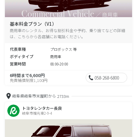
基本料金プラン（V1）
商用車のレンタル、お得な割引料金や予約、乗り捨てなどの詳細
は、こちらから各店舗にお電話ください。
代表車種
プロボックス 等
ボディタイプ
商用車
営業時間
08:00-20:00
6時間まで6,600円
058-268-6800
免責補償制度1,100円
岐阜県岐阜市米屋町から
2733m
トヨタレンタカー長良
岐阜市福光東2-9-4