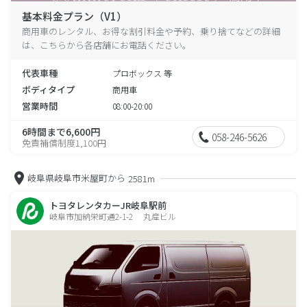
基本料金プラン（V1）
商用車のレンタル、お得な割引料金や予約、乗り捨てなどの詳細
は、こちらから各店舗にお電話ください。
代表車種
プロボックス 等
ボディタイプ
商用車
営業時間
08:00-20:00
6時間まで6,600円
058-246-5626
免責補償制度1,100円
岐阜県岐阜市米屋町から
2581m
トヨタレンタカーJR岐阜駅前
岐阜市加納栄町通2-1-2 丸産ビル