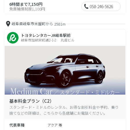
6時間まで7,150円
058-246-5626
免責補償制度1,100円
岐阜県岐阜市米屋町から
2581m
トヨタレンタカーJR岐阜駅前
岐阜市加納栄町通2-1-2 丸産ビル
基本料金プラン（C2）
スタンダード・ミドルのレンタル、お得な割引料金や予約、乗り
捨てなどの詳細は、こちらから各店舗にお電話ください。
代表車種
アクア 等