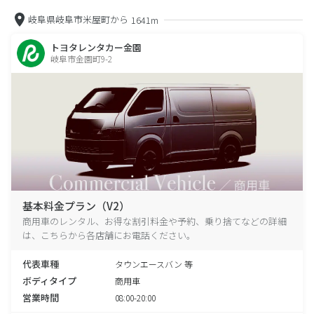
岐阜県岐阜市米屋町から
1641m
トヨタレンタカー金園
岐阜市金園町9-2
基本料金プラン（V2）
商用車のレンタル、お得な割引料金や予約、乗り捨てなどの詳細
は、こちらから各店舗にお電話ください。
代表車種
タウンエースバン 等
ボディタイプ
商用車
営業時間
08:00-20:00