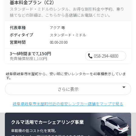
基本料金プラン（C2）
スタンダード・ミドルのレンタル、お得な割引料金や予約、乗り
捨てなどの詳細は、こちらから各店舗にお電話ください。
代表車種
アクア 等
ボディタイプ
スタンダード・ミドル
営業時間
08:00-20:00
3～6時間まで7,150円
058-294-4800
免責補償制度1,100円
岐阜県岐阜市米屋町から、安い順に安いレンタカーを40車種表示していま
す。
さらに表示
岐阜県岐阜市米屋町付近の格安レンタカー店舗をマップで見る
クルマ活用でカーシェアリング事業
車載機の低コスト化を実現。