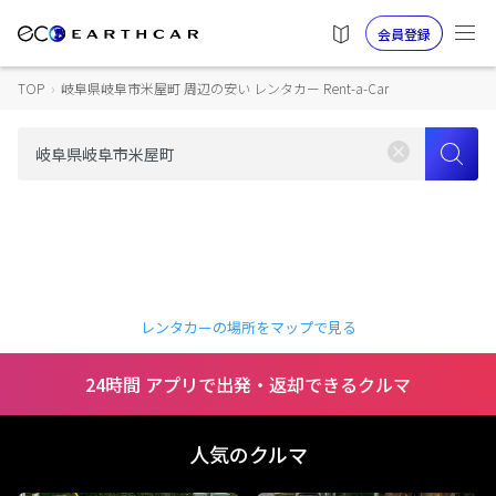
会員登録
TOP
›
岐阜県岐阜市米屋町 周辺の安い レンタカー Rent-a-Car
レンタカーの場所をマップで見る
24時間 アプリで出発・返却できるクルマ
人気のクルマ