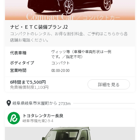
ナビ・ＥＴＣ装備プラン J2
コンパクトのレンタル、お得な割引料金、ご予約はこちらから各
店舗お電話ください。
ヴィッツ等（車種や車両形状は一例
代表車種
です。／指定不可）
ボディタイプ
コンパクト
営業時間
08:00-20:00
6時間まで5,500円
詳細を見る
免責補償制度1,100円
岐阜県岐阜市米屋町から
2733m
トヨタレンタカー長良
岐阜市福光東2-9-4