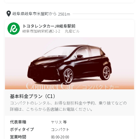
岐阜県岐阜市米屋町から
2581m
トヨタレンタカーJR岐阜駅前
岐阜市加納栄町通2-1-2 丸産ビル
基本料金プラン（C1）
コンパクトのレンタル、お得な割引料金や予約、乗り捨てなどの
詳細は、こちらから各店舗にお電話ください。
代表車種
ヤリス 等
ボディタイプ
コンパクト
営業時間
08:00-20:00