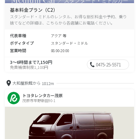
基本料金プラン（C2）
スタンダード・ミドルのレンタル、お得な割引料金や予約、乗り
捨てなどの詳細は、こちらから各店舗にお電話ください。
代表車種
アクア 等
ボディタイプ
スタンダード・ミドル
営業時間
08:00-20:00
3～6時間まで7,150円
0475-25-5571
免責補償制度1,100円
大和屋旅館から
1812m
トヨタレンタカー茂原
茂原市早野新田90-1