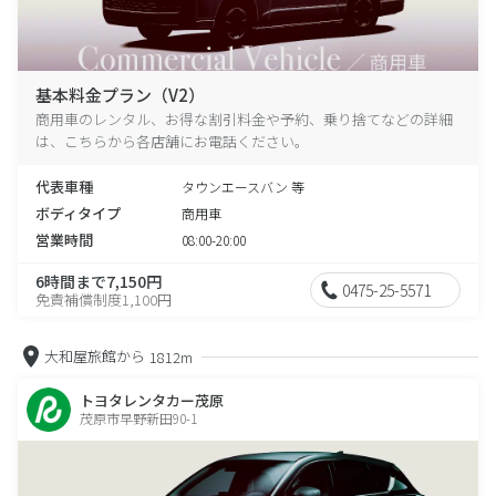
基本料金プラン（V2）
商用車のレンタル、お得な割引料金や予約、乗り捨てなどの詳細
は、こちらから各店舗にお電話ください。
代表車種
タウンエースバン 等
ボディタイプ
商用車
営業時間
08:00-20:00
6時間まで7,150円
0475-25-5571
免責補償制度1,100円
大和屋旅館から
1812m
トヨタレンタカー茂原
茂原市早野新田90-1