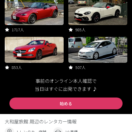
1717人
985人
853人
507人
事前のオンライン本人確認で
当日はすぐに出発できます ♪
始める
大和屋旅館 周辺のレンタカー情報
1 レンタカー店舗
10 車種