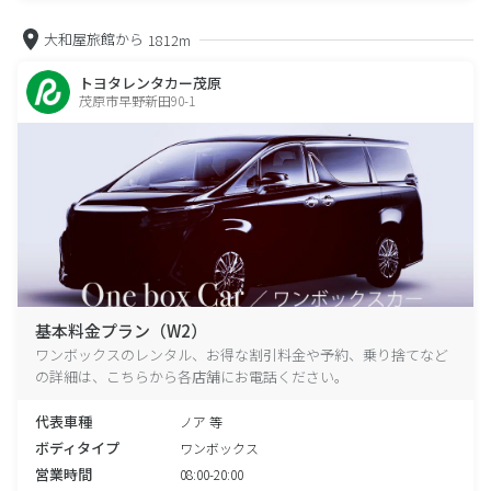
大和屋旅館から
1812m
トヨタレンタカー茂原
茂原市早野新田90-1
基本料金プラン（W2）
ワンボックスのレンタル、お得な割引料金や予約、乗り捨てなど
の詳細は、こちらから各店舗にお電話ください。
代表車種
ノア 等
ボディタイプ
ワンボックス
営業時間
08:00-20:00