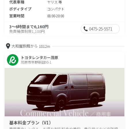
代表車種
ヤリス 等
ボディタイプ
コンパクト
営業時間
08:00-20:00
3～6時間まで6,160円
0475-25-5571
免責補償制度1,100円
大和屋旅館から
1812m
トヨタレンタカー茂原
茂原市早野新田90-1
基本料金プラン（V1）
商用車のレンタル、お得な割引料金や予約、乗り捨てなどの詳細