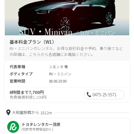
基本料金プラン（W1）
RV・ミニバンのレンタル、お得な割引料金や予約、乗り捨てなど
の詳細は、こちらから各店舗にお電話ください。
代表車種
シエンタ 等
ボディタイプ
RV・ミニバン
営業時間
08:00-20:00
6時間まで7,700円
0475-25-5571
免責補償制度1,100円
大和屋旅館から
1812m
トヨタレンタカー茂原
茂原市早野新田90-1