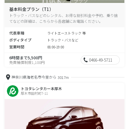
基本料金プラン（T1）
トラック・バスなどのレンタル、お得な割引料金や予約、乗り捨
てなどの詳細は、こちらから各店舗にお電話ください。
代表車種
ライトエーストラック 等
ボディタイプ
トラック・バスなど
営業時間
08:00-19:00
6時間まで5,500円
0466-49-5711
免責補償制度1,100円
神奈川県海老名市今里から
3017m
トヨタレンタカー本厚木
厚木市田村町7-11