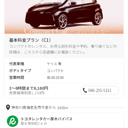
基本料金プラン（C1）
コンパクトのレンタル、お得な割引料金や予約、乗り捨てなどの
詳細は、こちらから各店舗にお電話ください。
代表車種
ヤリス 等
ボディタイプ
コンパクト
営業時間
08:00-20:00
3～6時間まで6,160円
046-235-5131
免責補償制度1,100円
神奈川県海老名市今里から
3458m
トヨタレンタカー厚木バイパス
厚木市栄町2-4-35