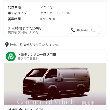
代表車種
アクア 等
ボディタイプ
スタンダード・ミドル
営業時間
08:00-19:00
3～6時間まで7,150円
0466-49-5711
免責補償制度1,100円
神奈川県海老名市今里から
3872m
トヨタレンタカー藤沢用田
藤沢市用田495-4
基本料金プラン（V2）