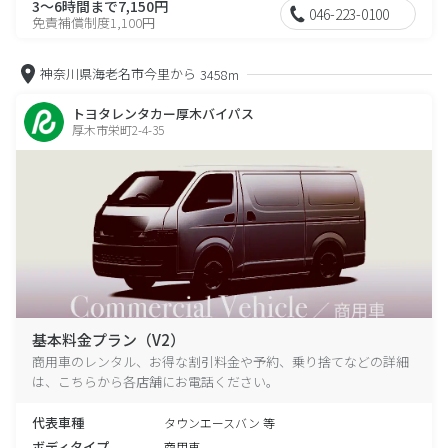
3～6時間まで7,150円
046-223-0100
免責補償制度1,100円
神奈川県海老名市今里から
3458m
トヨタレンタカー厚木バイパス
厚木市栄町2-4-35
基本料金プラン（V2）
商用車のレンタル、お得な割引料金や予約、乗り捨てなどの詳細
は、こちらから各店舗にお電話ください。
代表車種
タウンエースバン 等
ボディタイプ
商用車