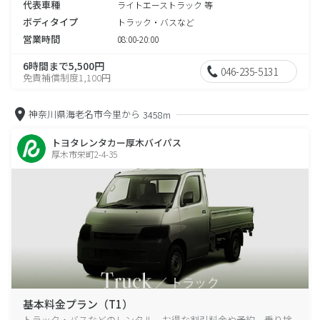
代表車種
ライトエーストラック 等
ボディタイプ
トラック・バスなど
営業時間
08:00-20:00
6時間まで5,500円
046-235-5131
免責補償制度1,100円
神奈川県海老名市今里から
3458m
トヨタレンタカー厚木バイパス
厚木市栄町2-4-35
基本料金プラン（T1）
トラック・バスなどのレンタル、お得な割引料金や予約、乗り捨