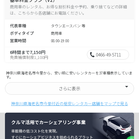
商用車のレンタル、お得な割引料金や予約、乗り捨てなどの詳細
は、こちらから各店舗にお電話ください。
代表車種
タウンエースバン 等
ボディタイプ
商用車
営業時間
08:00-19:00
6時間まで7,150円
0466-49-5711
免責補償制度1,100円
神奈川県海老名市今里から、安い順に安いレンタカーを37車種表示していま
す。
さらに表示
神奈川県海老名市今里付近の格安レンタカー店舗をマップで見る
クルマ活用でカーシェアリング事業
車載機の低コスト化を実現。
すぐにカーシェアビジネスを始められるプラット