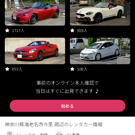
1717人
986人
853人
508人
事前のオンライン本人確認で
当日はすぐに出発できます ♪
始める
神奈川県海老名市今里 周辺のレンタカー情報
5 レンタカー店舗
37 車種