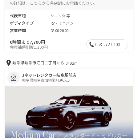
の詳細は、こちらから各店舗にお電話ください。
代表車種
シエンタ 等
ボディタイプ
RV・ミニバン
営業時間
08:00-20:00
6時間まで7,700円
058-272-0100
免責補償制度1,100円
岐阜県岐阜市江口二丁目から
3492m
Jネットレンタカー岐阜駅前店
岐阜県岐阜市加納栄町通2-18