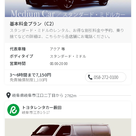
基本料金プラン（C2）
スタンダード・ミドルのレンタル、お得な割引料金や予約、乗り
捨てなどの詳細は、こちらから各店舗にお電話ください。
代表車種
アクア 等
ボディタイプ
スタンダード・ミドル
営業時間
08:00-20:00
3～6時間まで7,150円
058-272-0100
免責補償制度1,100円
岐阜県岐阜市江口二丁目から
2762m
トヨタレンタカー薮田
岐阜市江添1-5-17