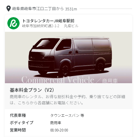
岐阜県岐阜市江口二丁目から
3531m
トヨタレンタカーJR岐阜駅前
岐阜市加納栄町通2-1-2 丸産ビル
基本料金プラン（V2）
商用車のレンタル、お得な割引料金や予約、乗り捨てなどの詳細
は、こちらから各店舗にお電話ください。
代表車種
タウンエースバン 等
ボディタイプ
商用車
営業時間
08:00-20:00