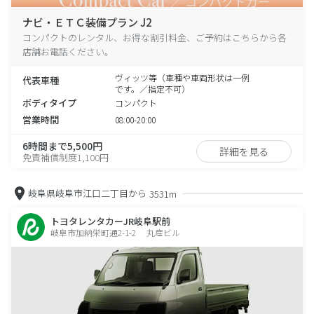
ナビ・ＥＴＣ装備プラン J2
コンパクトのレンタル、お得な割引料金、ご予約はこちらから各
店舗お電話ください。
ヴィッツ等（車種や車両形状は一例
代表車種
です。／指定不可）
ボディタイプ
コンパクト
営業時間
08:00-20:00
6時間まで5,500円
詳細を見る
免責補償制度1,100円
岐阜県岐阜市江口二丁目から
3531m
トヨタレンタカーJR岐阜駅前
岐阜市加納栄町通2-1-2 丸産ビル