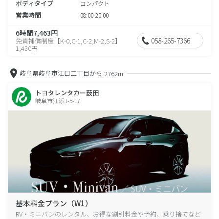
ボディタイプ
コンパクト
営業時間
08:00-20:00
6時間7,463円
058-265-7366
免責補償制度【K-0,C-1,C-2,M-2,S-2】
1,430円
岐阜県岐阜市江口二丁目から
2762m
トヨタレンタカー薮田
岐阜市江添1-5-17
基本料金プラン（W1）
RV・ミニバンのレンタル、お得な割引料金や予約、乗り捨てなど