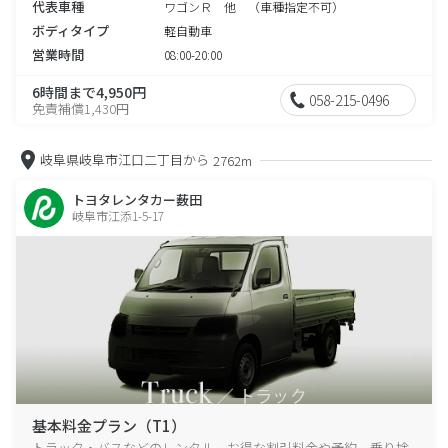
代表車種
ワゴンＲ 他 （車種指定不可）
ボディタイプ
軽自動車
営業時間
08:00-20:00
6時間まで4,950円
058-215-0496
免責補償1,430円
岐阜県岐阜市江口二丁目から
2762m
トヨタレンタカー薮田
岐阜市江添1-5-17
基本料金プラン（T1）
トラック・バスなどのレンタル、お得な割引料金や予約、乗り捨