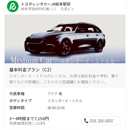
トヨタレンタカーJR岐阜駅前
岐阜市加納栄町通2-1-2 丸産ビル
基本料金プラン（C2）
スタンダード・ミドルのレンタル、お得な割引料金や予約、乗り
捨てなどの詳細は、こちらから各店舗にお電話ください。
代表車種
アクア 等
ボディタイプ
スタンダード・ミドル
営業時間
08:00-20:00
3～6時間まで7,150円
058-268-6800
免責補償制度1,100円