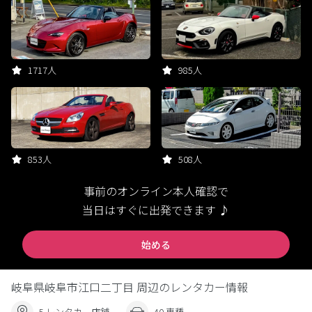
1717人
985人
853人
508人
事前のオンライン本人確認で
当日はすぐに出発できます ♪
始める
岐阜県岐阜市江口二丁目 周辺のレンタカー情報
5 レンタカー店舗
40 車種