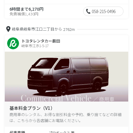
6時間まで6,270円
058-215-0496
免責補償1,430円
岐阜県岐阜市江口二丁目から
2762m
トヨタレンタカー薮田
岐阜市江添1-5-17
基本料金プラン（V1）
商用車のレンタル、お得な割引料金や予約、乗り捨てなどの詳細
は、こちらから各店舗にお電話ください。
代表車種
プロボックス 等