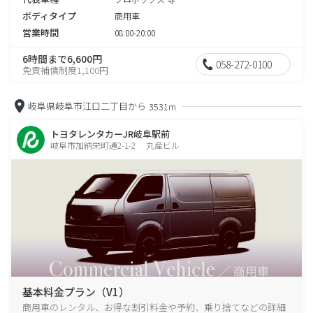
ボディタイプ
商用車
営業時間
08:00-20:00
6時間まで6,600円
058-272-0100
免責補償制度1,100円
岐阜県岐阜市江口二丁目から
3531m
トヨタレンタカーJR岐阜駅前
岐阜市加納栄町通2-1-2 丸産ビル
基本料金プラン（V1）
商用車のレンタル、お得な割引料金や予約、乗り捨てなどの詳細