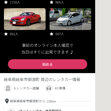
1716人
984人
852人
507人
事前のオンライン本人確認で
当日はすぐに出発できます ♪
始める
岐阜県岐阜市御浪町 周辺のレンタカー情報
6 レンタカー店舗
40 車種
岐阜県岐阜市御浪町から
1399m
Jネットレンタカー岐阜駅前店