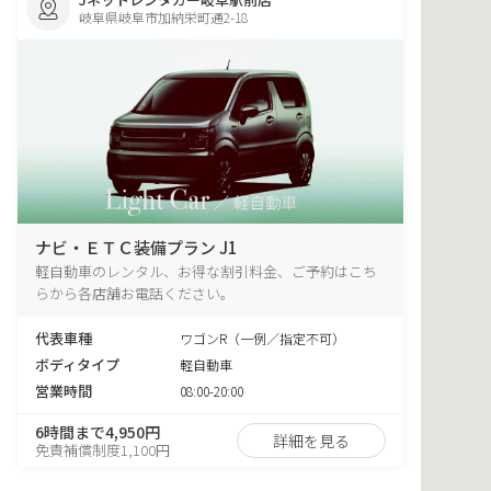
岐阜県岐阜市加納栄町通2-18
ナビ・ＥＴＣ装備プラン J1
軽自動車のレンタル、お得な割引料金、ご予約はこち
らから各店舗お電話ください。
代表車種
ワゴンR（一例／指定不可）
ボディタイプ
軽自動車
営業時間
08:00-20:00
6時間まで4,950円
詳細を見る
免責補償制度1,100円