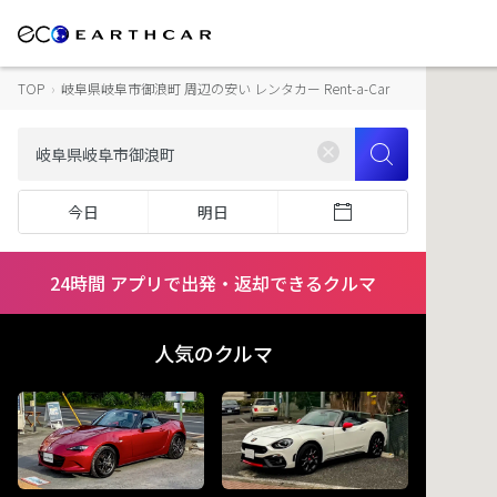
TOP
›
岐阜県岐阜市御浪町 周辺の安い レンタカー Rent-a-Car
今日
明日
24時間 アプリで出発・返却できるクルマ
人気のクルマ