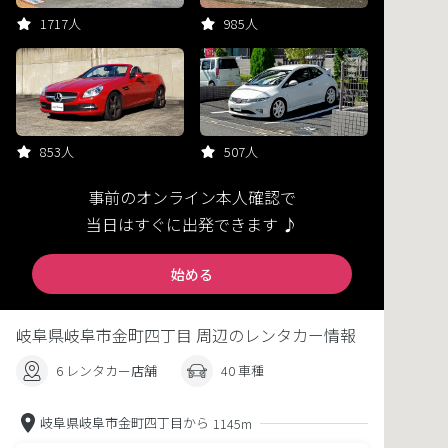
1717人
985人
853人
507人
事前のオンライン本人確認で
当日はすぐに出発できます ♪
始める
岐阜県岐阜市金町四丁目 周辺のレンタカー情報
6 レンタカー店舗
40 車種
岐阜県岐阜市金町四丁目から
1145m