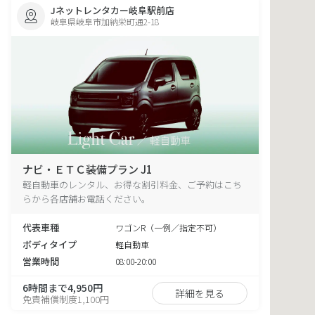
Jネットレンタカー岐阜駅前店
岐阜県岐阜市加納栄町通2-18
ナビ・ＥＴＣ装備プラン J1
軽自動車のレンタル、お得な割引料金、ご予約はこち
らから各店舗お電話ください。
代表車種
ワゴンR（一例／指定不可）
ボディタイプ
軽自動車
営業時間
08:00-20:00
6時間まで4,950円
詳細を見る
免責補償制度1,100円