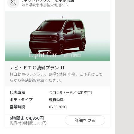
岐阜県岐阜市加納栄町通2-18
ナビ・ＥＴＣ装備プラン J1
軽自動車のレンタル、お得な割引料金、ご予約はこち
らから各店舗お電話ください。
代表車種
ワゴンR（一例／指定不可）
ボディタイプ
軽自動車
営業時間
08:00-20:00
6時間まで4,950円
詳細を見る
免責補償制度1,100円