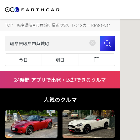
TOP
›
岐阜県岐阜市蕪城町 周辺の安い レンタカー Rent-a-Car
今日
明日
24時間 アプリで出発・返却できるクルマ
人気のクルマ