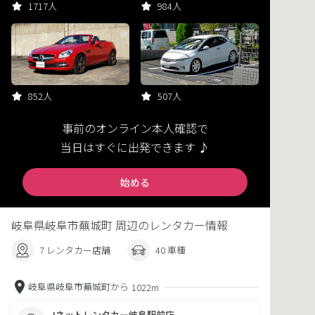
1717人
984人
852人
507人
事前のオンライン本人確認で
当日はすぐに出発できます ♪
始める
岐阜県岐阜市蕪城町 周辺のレンタカー情報
7 レンタカー店舗
40 車種
岐阜県岐阜市蕪城町から
1022m
Jネットレンタカー岐阜駅前店