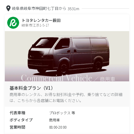
岐阜県岐阜市神田町七丁目から
3531m
トヨタレンタカー薮田
岐阜市江添1-5-17
基本料金プラン（V1）
商用車のレンタル、お得な割引料金や予約、乗り捨てなどの詳細
は、こちらから各店舗にお電話ください。
代表車種
プロボックス 等
ボディタイプ
商用車
営業時間
08:00-20:00