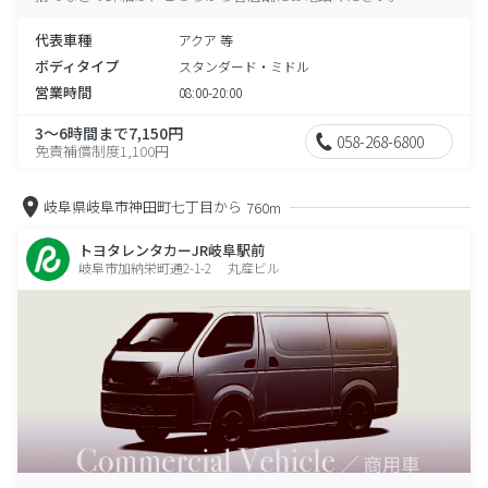
代表車種
アクア 等
ボディタイプ
スタンダード・ミドル
営業時間
08:00-20:00
3～6時間まで7,150円
058-268-6800
免責補償制度1,100円
岐阜県岐阜市神田町七丁目から
760m
トヨタレンタカーJR岐阜駅前
岐阜市加納栄町通2-1-2 丸産ビル