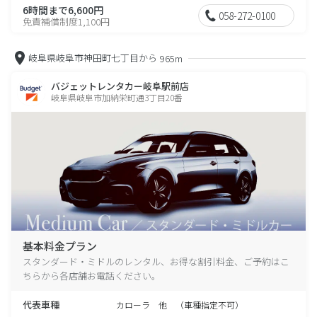
6時間まで6,600円
058-272-0100
免責補償制度1,100円
岐阜県岐阜市神田町七丁目から
965m
バジェットレンタカー岐阜駅前店
岐阜県岐阜市加納栄町通3丁目20番
基本料金プラン
スタンダード・ミドルのレンタル、お得な割引料金、ご予約はこ
ちらから各店舗お電話ください。
代表車種
カローラ 他 （車種指定不可）