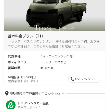
基本料金プラン（T1）
トラック・バスなどのレンタル、お得な割引料金や予約、乗り捨
てなどの詳細は、こちらから各店舗にお電話ください。
代表車種
ライトエーストラック 等
ボディタイプ
トラック・バスなど
営業時間
08:00-20:00
6時間まで5,500円
058-275-5523
免責補償制度1,100円
岐阜県岐阜市神田町七丁目から
3531m
トヨタレンタカー薮田
岐阜市江添1-5-17