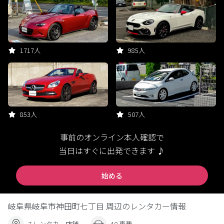
1717人
985人
853人
507人
事前のオンライン本人確認で
当日はすぐに出発できます ♪
始める
岐阜県岐阜市神田町七丁目 周辺のレンタカー情報
7 レンタカー店舗
40 車種