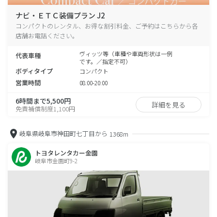
ナビ・ＥＴＣ装備プラン J2
コンパクトのレンタル、お得な割引料金、ご予約はこちらから各
店舗お電話ください。
ヴィッツ等（車種や車両形状は一例
代表車種
です。／指定不可）
ボディタイプ
コンパクト
営業時間
08:00-20:00
6時間まで5,500円
詳細を見る
免責補償制度1,100円
岐阜県岐阜市神田町七丁目から
1368m
トヨタレンタカー金園
岐阜市金園町9-2