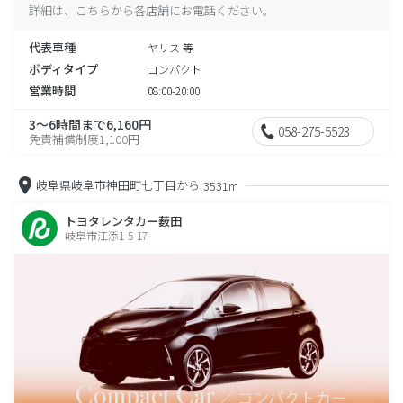
詳細は、こちらから各店舗にお電話ください。
代表車種
ヤリス 等
ボディタイプ
コンパクト
営業時間
08:00-20:00
3～6時間まで6,160円
058-275-5523
免責補償制度1,100円
岐阜県岐阜市神田町七丁目から
3531m
トヨタレンタカー薮田
岐阜市江添1-5-17