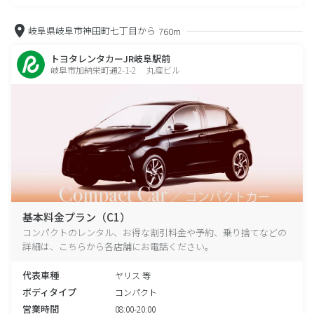
岐阜県岐阜市神田町七丁目から
760m
トヨタレンタカーJR岐阜駅前
岐阜市加納栄町通2-1-2 丸産ビル
基本料金プラン（C1）
コンパクトのレンタル、お得な割引料金や予約、乗り捨てなどの
詳細は、こちらから各店舗にお電話ください。
代表車種
ヤリス 等
ボディタイプ
コンパクト
営業時間
08:00-20:00