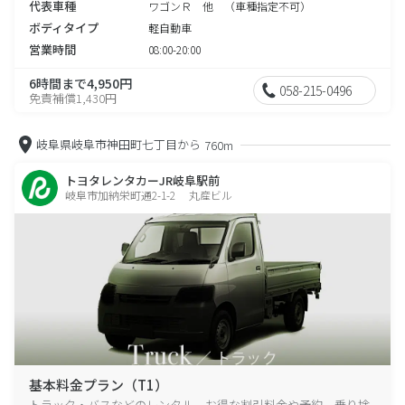
代表車種
ワゴンＲ 他 （車種指定不可）
ボディタイプ
軽自動車
営業時間
08:00-20:00
6時間まで4,950円
058-215-0496
免責補償1,430円
岐阜県岐阜市神田町七丁目から
760m
トヨタレンタカーJR岐阜駅前
岐阜市加納栄町通2-1-2 丸産ビル
基本料金プラン（T1）
トラック・バスなどのレンタル、お得な割引料金や予約、乗り捨