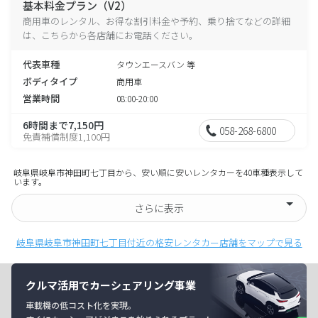
基本料金プラン（V2）
商用車のレンタル、お得な割引料金や予約、乗り捨てなどの詳細
は、こちらから各店舗にお電話ください。
代表車種
タウンエースバン 等
ボディタイプ
商用車
営業時間
08:00-20:00
6時間まで7,150円
058-268-6800
免責補償制度1,100円
岐阜県岐阜市神田町七丁目から、安い順に安いレンタカーを40車種表示して
います。
さらに表示
岐阜県岐阜市神田町七丁目付近の格安レンタカー店舗をマップで見る
クルマ活用でカーシェアリング事業
車載機の低コスト化を実現。