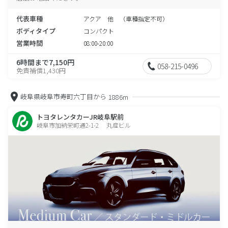
代表車種
アクア 他 （車種指定不可）
ボディタイプ
コンパクト
営業時間
08:00-20:00
6時間まで7,150円
058-215-0496
免責補償1,430円
岐阜県岐阜市寿町六丁目から
1886m
トヨタレンタカーJR岐阜駅前
岐阜市加納栄町通2-1-2 丸産ビル