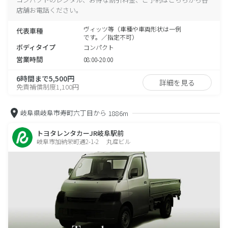
店舗お電話ください。
ヴィッツ等（車種や車両形状は一例
代表車種
です。／指定不可）
ボディタイプ
コンパクト
営業時間
08:00-20:00
6時間まで5,500円
詳細を見る
免責補償制度1,100円
岐阜県岐阜市寿町六丁目から
1886m
トヨタレンタカーJR岐阜駅前
岐阜市加納栄町通2-1-2 丸産ビル