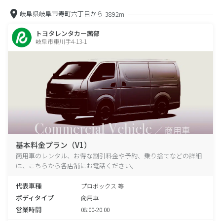
岐阜県岐阜市寿町六丁目から
3892m
トヨタレンタカー茜部
岐阜市東川手4-13-1
基本料金プラン（V1）
商用車のレンタル、お得な割引料金や予約、乗り捨てなどの詳細
は、こちらから各店舗にお電話ください。
代表車種
プロボックス 等
ボディタイプ
商用車
営業時間
08:00-20:00