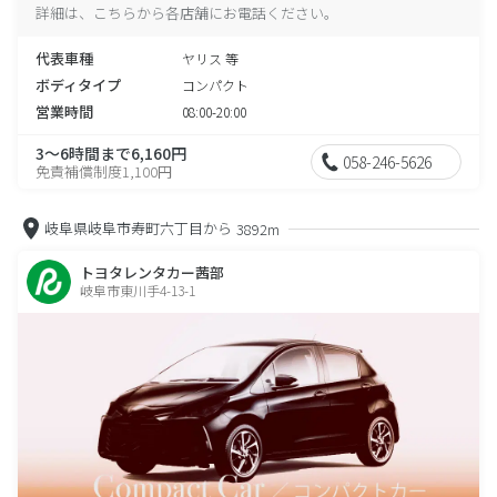
詳細は、こちらから各店舗にお電話ください。
代表車種
ヤリス 等
ボディタイプ
コンパクト
営業時間
08:00-20:00
3～6時間まで6,160円
058-246-5626
免責補償制度1,100円
岐阜県岐阜市寿町六丁目から
3892m
トヨタレンタカー茜部
岐阜市東川手4-13-1