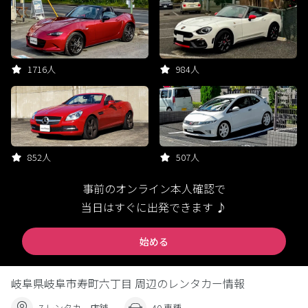
1716人
984人
852人
507人
事前のオンライン本人確認で
当日はすぐに出発できます ♪
始める
岐阜県岐阜市寿町六丁目 周辺のレンタカー情報
7 レンタカー店舗
40 車種