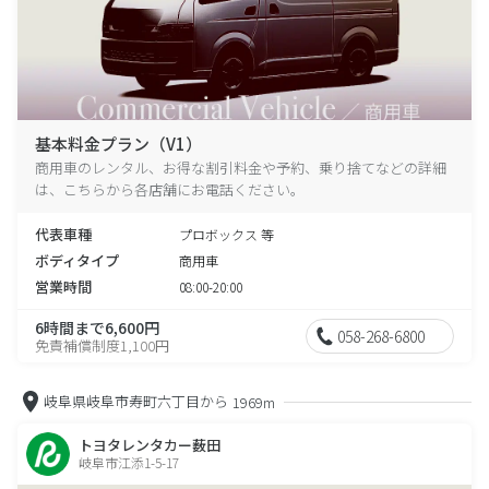
基本料金プラン（V1）
商用車のレンタル、お得な割引料金や予約、乗り捨てなどの詳細
は、こちらから各店舗にお電話ください。
代表車種
プロボックス 等
ボディタイプ
商用車
営業時間
08:00-20:00
6時間まで6,600円
058-268-6800
免責補償制度1,100円
岐阜県岐阜市寿町六丁目から
1969m
トヨタレンタカー薮田
岐阜市江添1-5-17