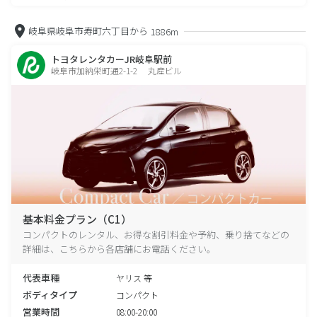
岐阜県岐阜市寿町六丁目から
1886m
トヨタレンタカーJR岐阜駅前
岐阜市加納栄町通2-1-2 丸産ビル
基本料金プラン（C1）
コンパクトのレンタル、お得な割引料金や予約、乗り捨てなどの
詳細は、こちらから各店舗にお電話ください。
代表車種
ヤリス 等
ボディタイプ
コンパクト
営業時間
08:00-20:00