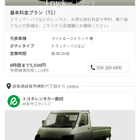
基本料金プラン（T1）
トラック・バスなどのレンタル、お得な割引料金や予約、乗り捨
てなどの詳細は、こちらから各店舗にお電話ください。
代表車種
ライトエーストラック 等
ボディタイプ
トラック・バスなど
営業時間
08:00-20:00
6時間まで5,500円
058-268-6800
免責補償制度1,100円
岐阜県岐阜市寿町六丁目から
1969m
トヨタレンタカー薮田
岐阜市江添1-5-17