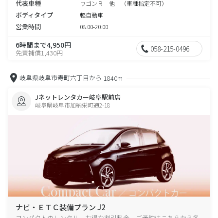
代表車種
ワゴンＲ 他 （車種指定不可）
ボディタイプ
軽自動車
営業時間
08:00-20:00
6時間まで4,950円
058-215-0496
免責補償1,430円
岐阜県岐阜市寿町六丁目から
1840m
Jネットレンタカー岐阜駅前店
岐阜県岐阜市加納栄町通2-18
ナビ・ＥＴＣ装備プラン J2
コンパクトのレンタル、お得な割引料金、ご予約はこちらから各