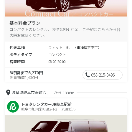
基本料金プラン
コンパクトのレンタル、お得な割引料金、ご予約はこちらから各
店舗お電話ください。
代表車種
フィット 他 （車種指定不可）
ボディタイプ
コンパクト
営業時間
08:00-20:00
6時間まで6,270円
058-215-0496
免責補償1,430円
岐阜県岐阜市寿町六丁目から
1886m
トヨタレンタカーJR岐阜駅前
岐阜市加納栄町通2-1-2 丸産ビル