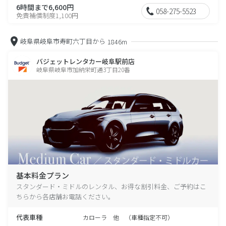
6時間まで6,600円
058-275-5523
免責補償制度1,100円
岐阜県岐阜市寿町六丁目から
1846m
バジェットレンタカー岐阜駅前店
岐阜県岐阜市加納栄町通3丁目20番
基本料金プラン
スタンダード・ミドルのレンタル、お得な割引料金、ご予約はこ
ちらから各店舗お電話ください。
代表車種
カローラ 他 （車種指定不可）