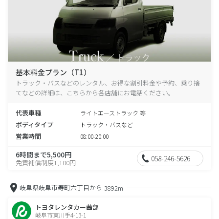
基本料金プラン（T1）
トラック・バスなどのレンタル、お得な割引料金や予約、乗り捨
てなどの詳細は、こちらから各店舗にお電話ください。
代表車種
ライトエーストラック 等
ボディタイプ
トラック・バスなど
営業時間
08:00-20:00
6時間まで5,500円
058-246-5626
免責補償制度1,100円
岐阜県岐阜市寿町六丁目から
3892m
トヨタレンタカー茜部
岐阜市東川手4-13-1