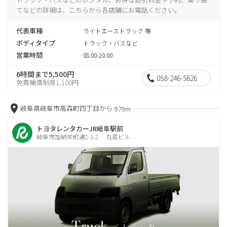
てなどの詳細は、こちらから各店舗にお電話ください。
代表車種
ライトエーストラック 等
ボディタイプ
トラック・バスなど
営業時間
08:00-20:00
6時間まで5,500円
058-246-5626
免責補償制度1,100円
岐阜県岐阜市高森町四丁目から
979m
トヨタレンタカーJR岐阜駅前
岐阜市加納栄町通2-1-2 丸産ビル