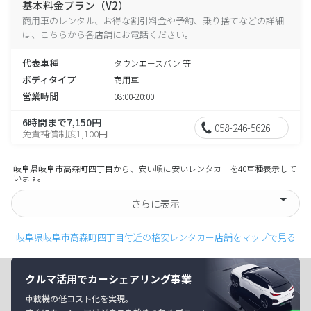
基本料金プラン（V2）
商用車のレンタル、お得な割引料金や予約、乗り捨てなどの詳細
は、こちらから各店舗にお電話ください。
代表車種
タウンエースバン 等
ボディタイプ
商用車
営業時間
08:00-20:00
6時間まで7,150円
058-246-5626
免責補償制度1,100円
岐阜県岐阜市高森町四丁目から、安い順に安いレンタカーを40車種表示して
います。
さらに表示
岐阜県岐阜市高森町四丁目付近の格安レンタカー店舗をマップで見る
クルマ活用でカーシェアリング事業
車載機の低コスト化を実現。