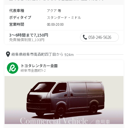
代表車種
アクア 等
ボディタイプ
スタンダード・ミドル
営業時間
08:00-20:00
3～6時間まで7,150円
058-246-5626
免責補償制度1,100円
岐阜県岐阜市高森町四丁目から
924m
トヨタレンタカー金園
岐阜市金園町9-2