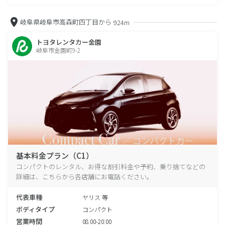
岐阜県岐阜市高森町四丁目から
924m
トヨタレンタカー金園
岐阜市金園町9-2
基本料金プラン（C1）
コンパクトのレンタル、お得な割引料金や予約、乗り捨てなどの
詳細は、こちらから各店舗にお電話ください。
代表車種
ヤリス 等
ボディタイプ
コンパクト
営業時間
08:00-20:00