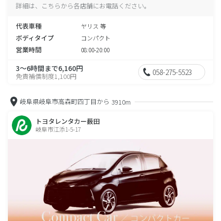
詳細は、こちらから各店舗にお電話ください。
代表車種
ヤリス 等
ボディタイプ
コンパクト
営業時間
08:00-20:00
3～6時間まで6,160円
058-275-5523
免責補償制度1,100円
岐阜県岐阜市高森町四丁目から
3910m
トヨタレンタカー薮田
岐阜市江添1-5-17