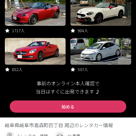
1717人
984人
852人
507人
事前のオンライン本人確認で
当日はすぐに出発できます ♪
始める
岐阜県岐阜市高森町四丁目 周辺のレンタカー情報
7 レンタカー店舗
40 車種