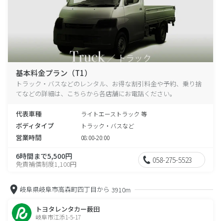
基本料金プラン（T1）
トラック・バスなどのレンタル、お得な割引料金や予約、乗り捨
てなどの詳細は、こちらから各店舗にお電話ください。
代表車種
ライトエーストラック 等
ボディタイプ
トラック・バスなど
営業時間
08:00-20:00
6時間まで5,500円
058-275-5523
免責補償制度1,100円
岐阜県岐阜市高森町四丁目から
3910m
トヨタレンタカー薮田
岐阜市江添1-5-17