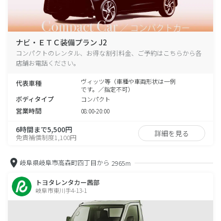
ナビ・ＥＴＣ装備プラン J2
コンパクトのレンタル、お得な割引料金、ご予約はこちらから各
店舗お電話ください。
ヴィッツ等（車種や車両形状は一例
代表車種
です。／指定不可）
ボディタイプ
コンパクト
営業時間
08:00-20:00
6時間まで5,500円
詳細を見る
免責補償制度1,100円
岐阜県岐阜市高森町四丁目から
2965m
トヨタレンタカー茜部
岐阜市東川手4-13-1