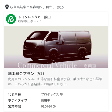
岐阜県岐阜市高森町四丁目から
3910m
トヨタレンタカー薮田
岐阜市江添1-5-17
基本料金プラン（V1）
商用車のレンタル、お得な割引料金や予約、乗り捨てなどの詳細
は、こちらから各店舗にお電話ください。
代表車種
プロボックス 等
ボディタイプ
商用車
営業時間
08:00-20:00