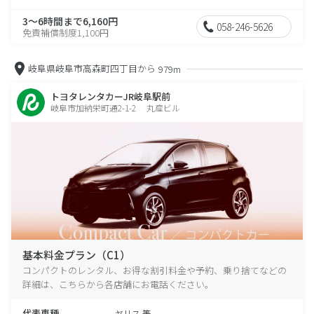
3～6時間まで6,160円
058-246-5626
免責補償制度1,100円
岐阜県岐阜市高森町四丁目から
979m
トヨタレンタカーJR岐阜駅前
岐阜市加納栄町通2-1-2 丸産ビル
基本料金プラン（C1）
コンパクトのレンタル、お得な割引料金や予約、乗り捨てなどの
詳細は、こちらから各店舗にお電話ください。
代表車種
ヤリス 等