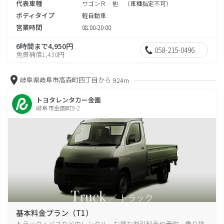
代表車種
ワゴンＲ 他 （車種指定不可）
ボディタイプ
軽自動車
営業時間
08:00-20:00
6時間まで4,950円
058-215-0496
免責補償1,430円
岐阜県岐阜市高森町四丁目から
924m
トヨタレンタカー金園
岐阜市金園町9-2
基本料金プラン（T1）
トラック・バスなどのレンタル、お得な割引料金や予約、乗り捨