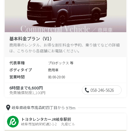
基本料金プラン（V1）
商用車のレンタル、お得な割引料金や予約、乗り捨てなどの詳細
は、こちらから各店舗にお電話ください。
代表車種
プロボックス 等
ボディタイプ
商用車
営業時間
08:00-20:00
6時間まで6,600円
058-246-5626
免責補償制度1,100円
岐阜県岐阜市高森町四丁目から
979m
トヨタレンタカーJR岐阜駅前
岐阜市加納栄町通2-1-2 丸産ビル