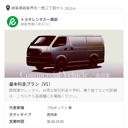
岐阜県岐阜市北一色三丁目から
3531m
トヨタレンタカー茜部
岐阜市東川手4-13-1
基本料金プラン（V1）
商用車のレンタル、お得な割引料金や予約、乗り捨てなどの詳細
は、こちらから各店舗にお電話ください。
代表車種
プロボックス 等
ボディタイプ
商用車
営業時間
08:00-20:00