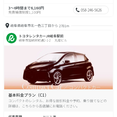
3～6時間まで6,160円
058-246-5626
免責補償制度1,100円
岐阜県岐阜市北一色三丁目から
2781m
トヨタレンタカーJR岐阜駅前
岐阜市加納栄町通2-1-2 丸産ビル
基本料金プラン（C1）
コンパクトのレンタル、お得な割引料金や予約、乗り捨てなどの
詳細は、こちらから各店舗にお電話ください。
代表車種
ヤリス 等