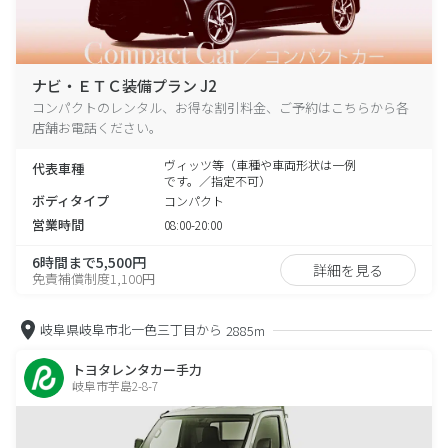
ナビ・ＥＴＣ装備プラン J2
コンパクトのレンタル、お得な割引料金、ご予約はこちらから各
店舗お電話ください。
ヴィッツ等（車種や車両形状は一例
代表車種
です。／指定不可）
ボディタイプ
コンパクト
営業時間
08:00-20:00
6時間まで5,500円
詳細を見る
免責補償制度1,100円
岐阜県岐阜市北一色三丁目から
2885m
トヨタレンタカー手力
岐阜市芋島2-8-7