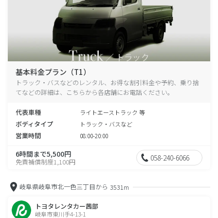
基本料金プラン（T1）
トラック・バスなどのレンタル、お得な割引料金や予約、乗り捨
てなどの詳細は、こちらから各店舗にお電話ください。
代表車種
ライトエーストラック 等
ボディタイプ
トラック・バスなど
営業時間
08:00-20:00
6時間まで5,500円
058-240-6066
免責補償制度1,100円
岐阜県岐阜市北一色三丁目から
3531m
トヨタレンタカー茜部
岐阜市東川手4-13-1