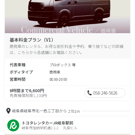
基本料金プラン（V1）
商用車のレンタル、お得な割引料金や予約、乗り捨てなどの詳細
は、こちらから各店舗にお電話ください。
代表車種
プロボックス 等
ボディタイプ
商用車
営業時間
08:00-20:00
6時間まで6,600円
058-246-5626
免責補償制度1,100円
岐阜県岐阜市北一色三丁目から
2781m
トヨタレンタカーJR岐阜駅前
岐阜市加納栄町通2-1-2 丸産ビル