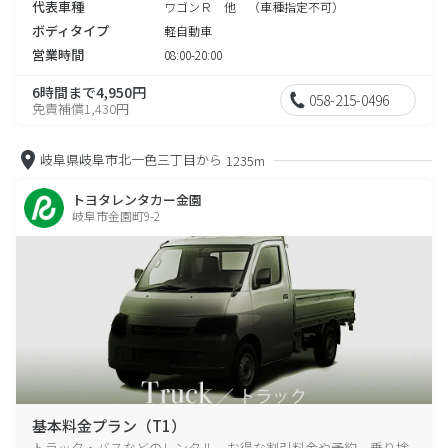
代表車種
ワゴンＲ 他 （車種指定不可）
ボディタイプ
軽自動車
営業時間
08:00-20:00
6時間まで4,950円
058-215-0496
免責補償1,430円
岐阜県岐阜市北一色三丁目から
1235m
トヨタレンタカー金園
岐阜市金園町9-2
基本料金プラン（T1）
トラック・バスなどのレンタル、お得な割引料金や予約、乗り捨