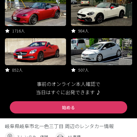
1716人
984人
852人
507人
事前のオンライン本人確認で
当日はすぐに出発できます ♪
始める
岐阜県岐阜市北一色三丁目 周辺のレンタカー情報
7 レンタカー店舗
40 車種