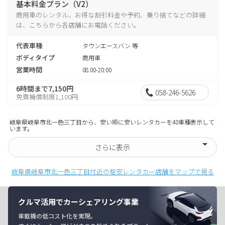
基本料金プラン（V2）
商用車のレンタル、お得な割引料金や予約、乗り捨てなどの詳細
は、こちらから各店舗にお電話ください。
代表車種
タウンエースバン 等
ボディタイプ
商用車
営業時間
08:00-20:00
6時間まで7,150円
058-246-5626
免責補償制度1,100円
岐阜県岐阜市北一色三丁目から、安い順に安いレンタカーを40車種表示して
います。
さらに表示
岐阜県岐阜市北一色三丁目付近の格安レンタカー店舗をマップで見る
クルマ活用でカーシェアリング事業
車載機の低コスト化を実現。