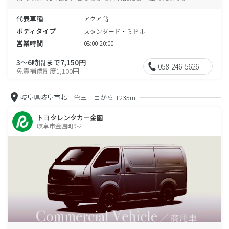
代表車種
アクア 等
ボディタイプ
スタンダード・ミドル
営業時間
08:00-20:00
3～6時間まで7,150円
058-246-5626
免責補償制度1,100円
岐阜県岐阜市北一色三丁目から
1235m
トヨタレンタカー金園
岐阜市金園町9-2