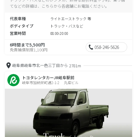
てなどの詳細は、こちらから各店舗にお電話ください。
代表車種
ライトエーストラック 等
ボディタイプ
トラック・バスなど
営業時間
08:00-20:00
6時間まで5,500円
058-246-5626
免責補償制度1,100円
岐阜県岐阜市北一色三丁目から
2781m
トヨタレンタカーJR岐阜駅前
岐阜市加納栄町通2-1-2 丸産ビル