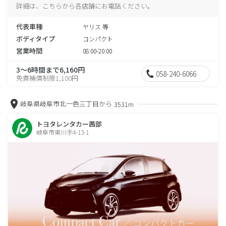
詳細は、こちらから各店舗にお電話ください。
代表車種
ヤリス 等
ボディタイプ
コンパクト
営業時間
08:00-20:00
3～6時間まで6,160円
058-240-6066
免責補償制度1,100円
岐阜県岐阜市北一色三丁目から
3531m
トヨタレンタカー茜部
岐阜市東川手4-13-1