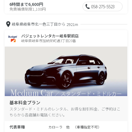
6時間まで6,600円
058-275-5523
免責補償制度1,100円
岐阜県岐阜市北一色三丁目から
2921m
バジェットレンタカー岐阜駅前店
岐阜県岐阜市加納栄町通3丁目20番
基本料金プラン
スタンダード・ミドルのレンタル、お得な割引料金、ご予約はこ
ちらから各店舗お電話ください。
代表車種
カローラ 他 （車種指定不可）