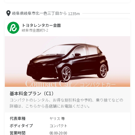
岐阜県岐阜市北一色三丁目から
1235m
トヨタレンタカー金園
岐阜市金園町9-2
基本料金プラン（C1）
コンパクトのレンタル、お得な割引料金や予約、乗り捨てなどの
詳細は、こちらから各店舗にお電話ください。
代表車種
ヤリス 等
ボディタイプ
コンパクト
営業時間
08:00-20:00