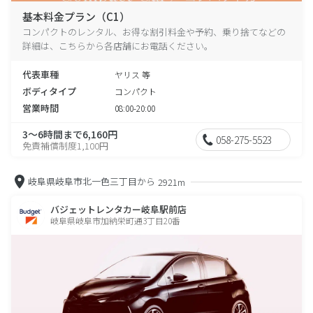
基本料金プラン（C1）
コンパクトのレンタル、お得な割引料金や予約、乗り捨てなどの
詳細は、こちらから各店舗にお電話ください。
代表車種
ヤリス 等
ボディタイプ
コンパクト
営業時間
08:00-20:00
3～6時間まで6,160円
058-275-5523
免責補償制度1,100円
岐阜県岐阜市北一色三丁目から
2921m
バジェットレンタカー岐阜駅前店
岐阜県岐阜市加納栄町通3丁目20番