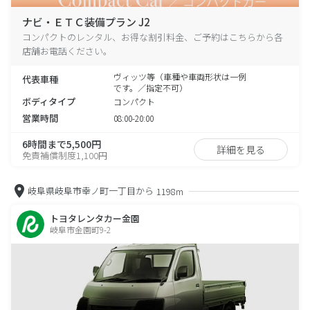
ナビ・ＥＴＣ装備プラン J2
コンパクトのレンタル、お得な割引料金、ご予約はこちらから各
店舗お電話ください。
ヴィッツ等（車種や車両形状は一例
代表車種
です。／指定不可）
ボディタイプ
コンパクト
営業時間
08:00-20:00
6時間まで5,500円
詳細を見る
免責補償制度1,100円
岐阜県岐阜市幸ノ町一丁目から
1198m
トヨタレンタカー金園
岐阜市金園町9-2