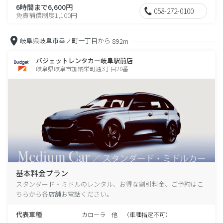
6時間まで6,600円
058-272-0100
免責補償制度1,100円
岐阜県岐阜市幸ノ町一丁目から
892m
バジェットレンタカー岐阜駅前店
岐阜県岐阜市加納栄町通3丁目20番
基本料金プラン
スタンダード・ミドルのレンタル、お得な割引料金、ご予約はこ
ちらから各店舗お電話ください。
代表車種
カローラ 他 （車種指定不可）