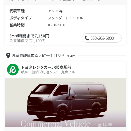
代表車種
アクア 等
ボディタイプ
スタンダード・ミドル
営業時間
08:00-20:00
3～6時間まで7,150円
058-268-6800
免責補償制度1,100円
岐阜県岐阜市幸ノ町一丁目から
704m
トヨタレンタカーJR岐阜駅前
岐阜市加納栄町通2-1-2 丸産ビル