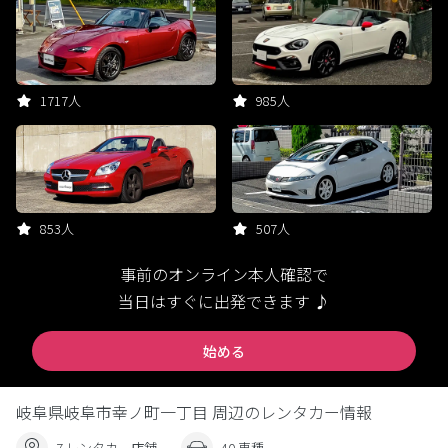
1717人
985人
853人
507人
事前のオンライン本人確認で
当日はすぐに出発できます ♪
始める
岐阜県岐阜市幸ノ町一丁目 周辺のレンタカー情報
7 レンタカー店舗
40 車種