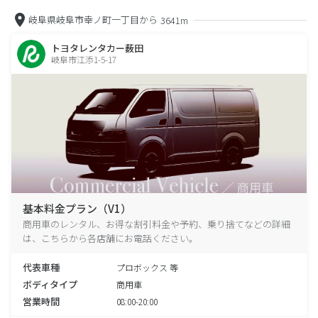
岐阜県岐阜市幸ノ町一丁目から
3641m
トヨタレンタカー薮田
岐阜市江添1-5-17
基本料金プラン（V1）
商用車のレンタル、お得な割引料金や予約、乗り捨てなどの詳細
は、こちらから各店舗にお電話ください。
代表車種
プロボックス 等
ボディタイプ
商用車
営業時間
08:00-20:00