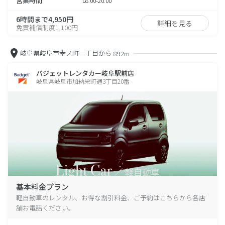
営業時間
08:00-20:00
6時間まで4,950円
詳細を見る
免責補償制度1,100円
岐阜県岐阜市幸ノ町一丁目から
892m
バジェットレンタカー岐阜駅前店
岐阜県岐阜市加納栄町通3丁目20番
基本料金プラン
軽自動車のレンタル、お得な割引料金、ご予約はこちらから各店
舗お電話ください。