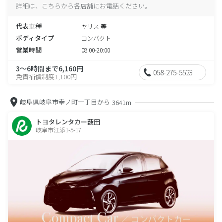
詳細は、こちらから各店舗にお電話ください。
代表車種
ヤリス 等
ボディタイプ
コンパクト
営業時間
08:00-20:00
3～6時間まで6,160円
058-275-5523
免責補償制度1,100円
岐阜県岐阜市幸ノ町一丁目から
3641m
トヨタレンタカー薮田
岐阜市江添1-5-17