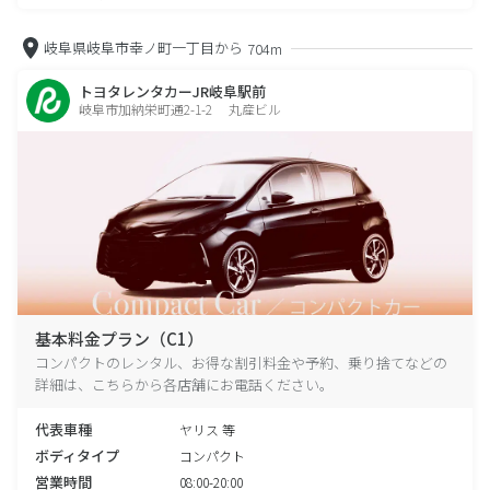
岐阜県岐阜市幸ノ町一丁目から
704m
トヨタレンタカーJR岐阜駅前
岐阜市加納栄町通2-1-2 丸産ビル
基本料金プラン（C1）
コンパクトのレンタル、お得な割引料金や予約、乗り捨てなどの
詳細は、こちらから各店舗にお電話ください。
代表車種
ヤリス 等
ボディタイプ
コンパクト
営業時間
08:00-20:00