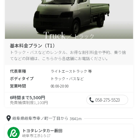
基本料金プラン（T1）
トラック・バスなどのレンタル、お得な割引料金や予約、乗り捨
てなどの詳細は、こちらから各店舗にお電話ください。
代表車種
ライトエーストラック 等
ボディタイプ
トラック・バスなど
営業時間
08:00-20:00
6時間まで5,500円
058-275-5523
免責補償制度1,100円
岐阜県岐阜市幸ノ町一丁目から
3641m
トヨタレンタカー薮田
岐阜市江添1-5-17