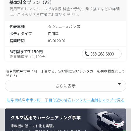
基本料金プラン（V2）
商用車のレンタル、お得な割引料金や予約、乗り捨てなどの詳細
は、こちらから各店舗にお電話ください。
代表車種
タウンエースバン 等
ボディタイプ
商用車
営業時間
08:00-20:00
6時間まで7,150円
058-268-6800
免責補償制度1,100円
岐阜県岐阜市幸ノ町一丁目から、安い順に安いレンタカーを40車種表示して
います。
さらに表示
岐阜県岐阜市幸ノ町一丁目付近の格安レンタカー店舗をマップで見る
クルマ活用でカーシェアリング事業
車載機の低コスト化を実現。