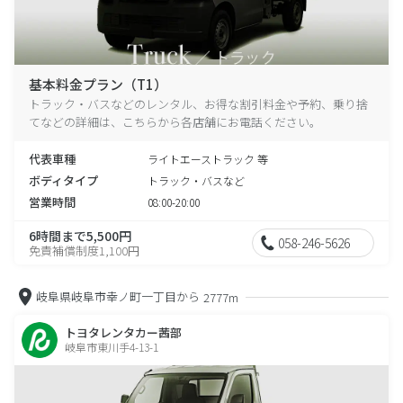
基本料金プラン（T1）
トラック・バスなどのレンタル、お得な割引料金や予約、乗り捨
てなどの詳細は、こちらから各店舗にお電話ください。
代表車種
ライトエーストラック 等
ボディタイプ
トラック・バスなど
営業時間
08:00-20:00
6時間まで5,500円
058-246-5626
免責補償制度1,100円
岐阜県岐阜市幸ノ町一丁目から
2777m
トヨタレンタカー茜部
岐阜市東川手4-13-1