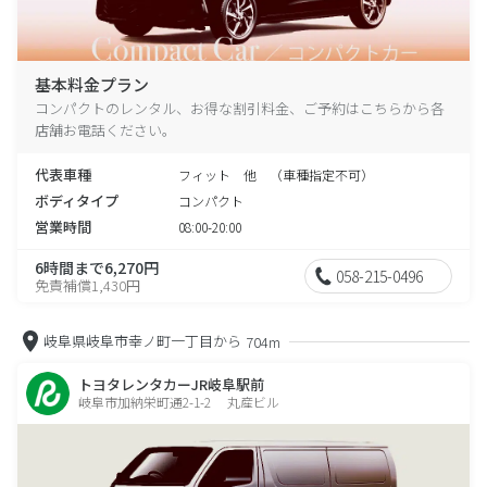
基本料金プラン
コンパクトのレンタル、お得な割引料金、ご予約はこちらから各
店舗お電話ください。
代表車種
フィット 他 （車種指定不可）
ボディタイプ
コンパクト
営業時間
08:00-20:00
6時間まで6,270円
058-215-0496
免責補償1,430円
岐阜県岐阜市幸ノ町一丁目から
704m
トヨタレンタカーJR岐阜駅前
岐阜市加納栄町通2-1-2 丸産ビル