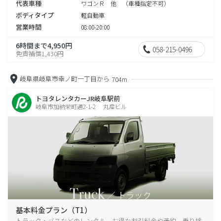
代表車種
ワゴンＲ 他 （車種指定不可）
ボディタイプ
軽自動車
営業時間
08:00-20:00
6時間まで4,950円
058-215-0496
免責補償1,430円
岐阜県岐阜市幸ノ町一丁目から
704m
トヨタレンタカーJR岐阜駅前
岐阜市加納栄町通2-1-2 丸産ビル
基本料金プラン（T1）
トラック・バスなどのレンタル、お得な割引料金や予約、乗り捨