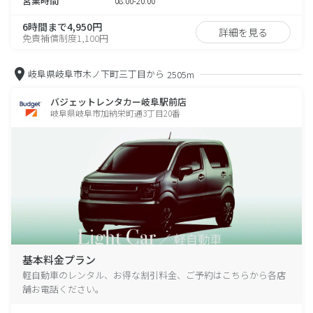
営業時間
08:00-20:00
6時間まで4,950円
詳細を見る
免責補償制度1,100円
岐阜県岐阜市木ノ下町三丁目から
2505m
バジェットレンタカー岐阜駅前店
岐阜県岐阜市加納栄町通3丁目20番
基本料金プラン
軽自動車のレンタル、お得な割引料金、ご予約はこちらから各店
舗お電話ください。