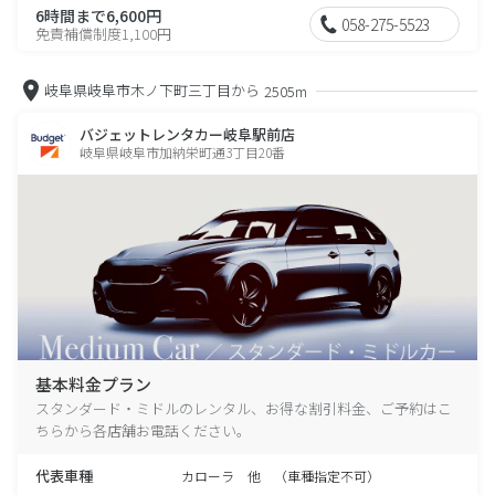
6時間まで6,600円
058-275-5523
免責補償制度1,100円
岐阜県岐阜市木ノ下町三丁目から
2505m
バジェットレンタカー岐阜駅前店
岐阜県岐阜市加納栄町通3丁目20番
基本料金プラン
スタンダード・ミドルのレンタル、お得な割引料金、ご予約はこ
ちらから各店舗お電話ください。
代表車種
カローラ 他 （車種指定不可）