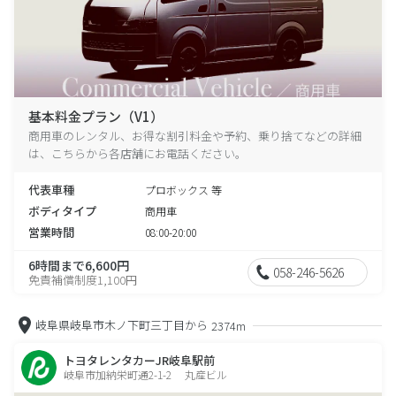
基本料金プラン（V1）
商用車のレンタル、お得な割引料金や予約、乗り捨てなどの詳細
は、こちらから各店舗にお電話ください。
代表車種
プロボックス 等
ボディタイプ
商用車
営業時間
08:00-20:00
6時間まで6,600円
058-246-5626
免責補償制度1,100円
岐阜県岐阜市木ノ下町三丁目から
2374m
トヨタレンタカーJR岐阜駅前
岐阜市加納栄町通2-1-2 丸産ビル