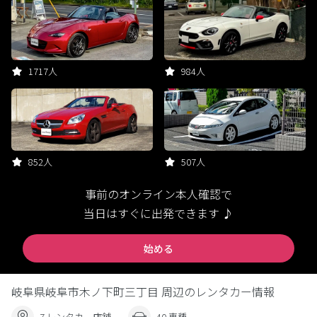
1717人
984人
852人
507人
事前のオンライン本人確認で
当日はすぐに出発できます ♪
始める
岐阜県岐阜市木ノ下町三丁目 周辺のレンタカー情報
7 レンタカー店舗
40 車種