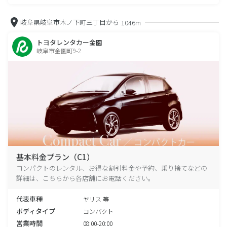
岐阜県岐阜市木ノ下町三丁目から
1046m
トヨタレンタカー金園
岐阜市金園町9-2
基本料金プラン（C1）
コンパクトのレンタル、お得な割引料金や予約、乗り捨てなどの
詳細は、こちらから各店舗にお電話ください。
代表車種
ヤリス 等
ボディタイプ
コンパクト
営業時間
08:00-20:00