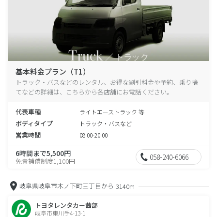
基本料金プラン（T1）
トラック・バスなどのレンタル、お得な割引料金や予約、乗り捨
てなどの詳細は、こちらから各店舗にお電話ください。
代表車種
ライトエーストラック 等
ボディタイプ
トラック・バスなど
営業時間
08:00-20:00
6時間まで5,500円
058-240-6066
免責補償制度1,100円
岐阜県岐阜市木ノ下町三丁目から
3140m
トヨタレンタカー茜部
岐阜市東川手4-13-1