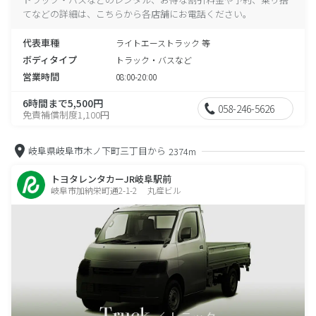
てなどの詳細は、こちらから各店舗にお電話ください。
代表車種
ライトエーストラック 等
ボディタイプ
トラック・バスなど
営業時間
08:00-20:00
6時間まで5,500円
058-246-5626
免責補償制度1,100円
岐阜県岐阜市木ノ下町三丁目から
2374m
トヨタレンタカーJR岐阜駅前
岐阜市加納栄町通2-1-2 丸産ビル