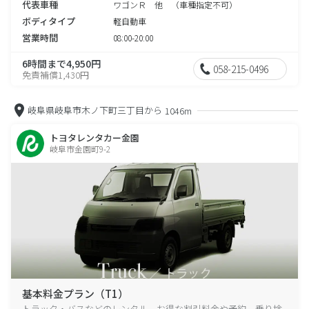
代表車種
ワゴンＲ 他 （車種指定不可）
ボディタイプ
軽自動車
営業時間
08:00-20:00
6時間まで4,950円
058-215-0496
免責補償1,430円
岐阜県岐阜市木ノ下町三丁目から
1046m
トヨタレンタカー金園
岐阜市金園町9-2
基本料金プラン（T1）
トラック・バスなどのレンタル、お得な割引料金や予約、乗り捨