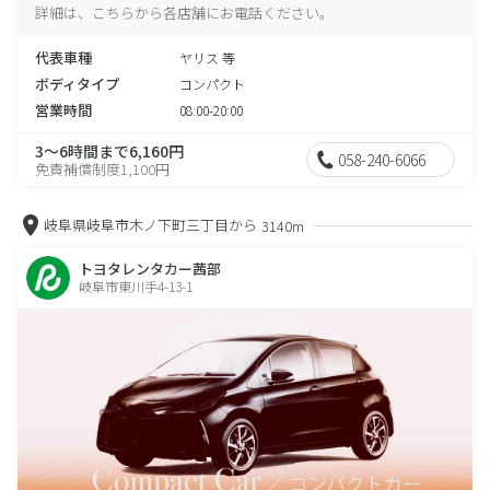
詳細は、こちらから各店舗にお電話ください。
代表車種
ヤリス 等
ボディタイプ
コンパクト
営業時間
08:00-20:00
3～6時間まで6,160円
058-240-6066
免責補償制度1,100円
岐阜県岐阜市木ノ下町三丁目から
3140m
トヨタレンタカー茜部
岐阜市東川手4-13-1