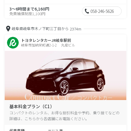
3～6時間まで6,160円
058-246-5626
免責補償制度1,100円
岐阜県岐阜市木ノ下町三丁目から
2374m
トヨタレンタカーJR岐阜駅前
岐阜市加納栄町通2-1-2 丸産ビル
基本料金プラン（C1）
コンパクトのレンタル、お得な割引料金や予約、乗り捨てなどの
詳細は、こちらから各店舗にお電話ください。
代表車種
ヤリス 等