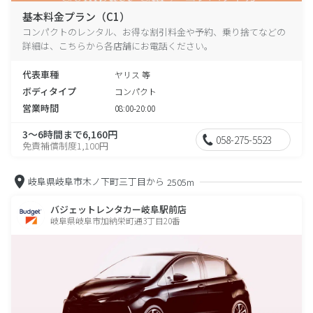
基本料金プラン（C1）
コンパクトのレンタル、お得な割引料金や予約、乗り捨てなどの
詳細は、こちらから各店舗にお電話ください。
代表車種
ヤリス 等
ボディタイプ
コンパクト
営業時間
08:00-20:00
3～6時間まで6,160円
058-275-5523
免責補償制度1,100円
岐阜県岐阜市木ノ下町三丁目から
2505m
バジェットレンタカー岐阜駅前店
岐阜県岐阜市加納栄町通3丁目20番