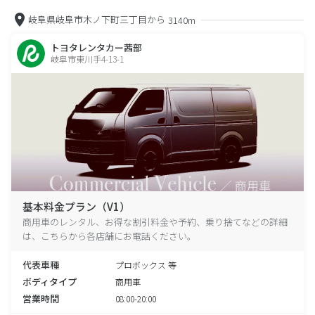
岐阜県岐阜市木ノ下町三丁目から
3140m
トヨタレンタカー茜部
岐阜市東川手4-13-1
基本料金プラン（V1）
商用車のレンタル、お得な割引料金や予約、乗り捨てなどの詳細
は、こちらから各店舗にお電話ください。
代表車種
プロボックス 等
ボディタイプ
商用車
営業時間
08:00-20:00