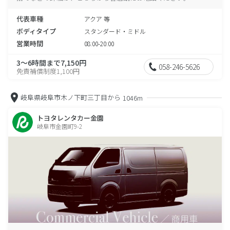
代表車種
アクア 等
ボディタイプ
スタンダード・ミドル
営業時間
08:00-20:00
3～6時間まで7,150円
058-246-5626
免責補償制度1,100円
岐阜県岐阜市木ノ下町三丁目から
1046m
トヨタレンタカー金園
岐阜市金園町9-2