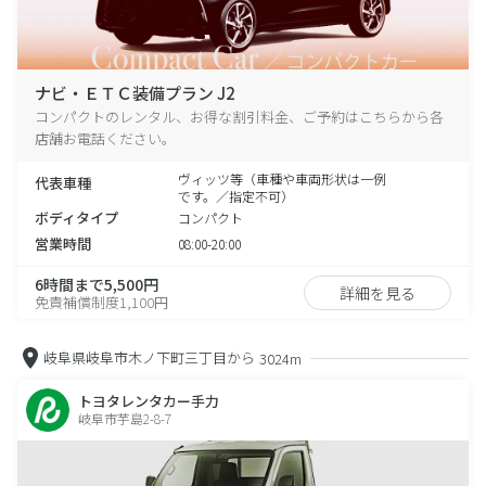
ナビ・ＥＴＣ装備プラン J2
コンパクトのレンタル、お得な割引料金、ご予約はこちらから各
店舗お電話ください。
ヴィッツ等（車種や車両形状は一例
代表車種
です。／指定不可）
ボディタイプ
コンパクト
営業時間
08:00-20:00
6時間まで5,500円
詳細を見る
免責補償制度1,100円
岐阜県岐阜市木ノ下町三丁目から
3024m
トヨタレンタカー手力
岐阜市芋島2-8-7