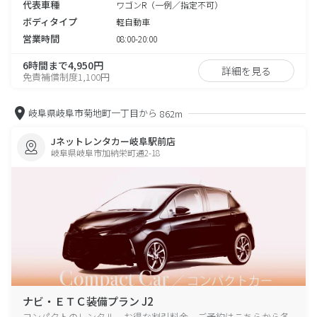
代表車種
ワゴンR（一例／指定不可）
ボディタイプ
軽自動車
営業時間
08:00-20:00
6時間まで4,950円
詳細を見る
免責補償制度1,100円
岐阜県岐阜市菊地町一丁目から
862m
Jネットレンタカー岐阜駅前店
岐阜県岐阜市加納栄町通2-18
ナビ・ＥＴＣ装備プラン J2
コンパクトのレンタル、お得な割引料金、ご予約はこちらから各