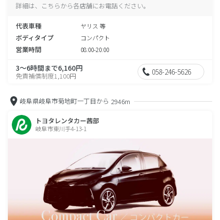
詳細は、こちらから各店舗にお電話ください。
代表車種
ヤリス 等
ボディタイプ
コンパクト
営業時間
08:00-20:00
3～6時間まで6,160円
058-246-5626
免責補償制度1,100円
岐阜県岐阜市菊地町一丁目から
2946m
トヨタレンタカー茜部
岐阜市東川手4-13-1