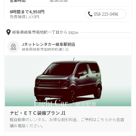
営業時間
08:00-20:00
6時間まで4,950円
058-215-0496
免責補償1,430円
岐阜県岐阜市菊地町一丁目から
862m
Jネットレンタカー岐阜駅前店
岐阜県岐阜市加納栄町通2-18
ナビ・ＥＴＣ装備プラン J1
軽自動車のレンタル、お得な割引料金、ご予約はこちらから各店
舗お電話ください。