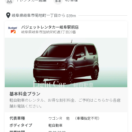
岐阜県岐阜市菊地町一丁目から
839m
バジェットレンタカー岐阜駅前店
岐阜県岐阜市加納栄町通3丁目20番
基本料金プラン
軽自動車のレンタル、お得な割引料金、ご予約はこちらから各店
舗お電話ください。
代表車種
ワゴンＲ 他 （車種指定不可）
ボディタイプ
軽自動車