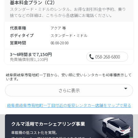
基本料金プラン（C2）
スタンダード・ミドルのレンタル、お得な割引料金や予約、乗り
捨てなどの詳細は、こちらから各店舗にお電話ください。
代表車種
アクア 等
ボディタイプ
スタンダード・ミドル
営業時間
08:00-20:00
3～6時間まで7,150円
058-268-6800
免責補償制度1,100円
岐阜県岐阜市菊地町一丁目から、安い順に安いレンタカーを40車種表示して
います。
さらに表示
岐阜県岐阜市菊地町一丁目付近の格安レンタカー店舗をマップで見る
クルマ活用でカーシェアリング事業
車載機の低コスト化を実現。