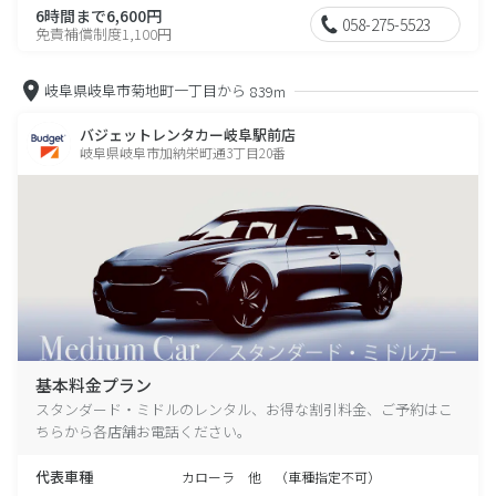
6時間まで6,600円
058-275-5523
免責補償制度1,100円
岐阜県岐阜市菊地町一丁目から
839m
バジェットレンタカー岐阜駅前店
岐阜県岐阜市加納栄町通3丁目20番
基本料金プラン
スタンダード・ミドルのレンタル、お得な割引料金、ご予約はこ
ちらから各店舗お電話ください。
代表車種
カローラ 他 （車種指定不可）