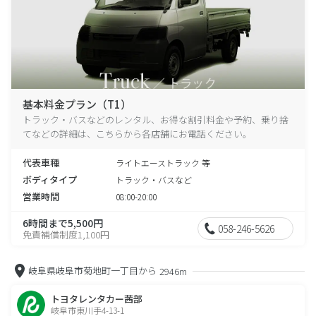
基本料金プラン（T1）
トラック・バスなどのレンタル、お得な割引料金や予約、乗り捨
てなどの詳細は、こちらから各店舗にお電話ください。
代表車種
ライトエーストラック 等
ボディタイプ
トラック・バスなど
営業時間
08:00-20:00
6時間まで5,500円
058-246-5626
免責補償制度1,100円
岐阜県岐阜市菊地町一丁目から
2946m
トヨタレンタカー茜部
岐阜市東川手4-13-1