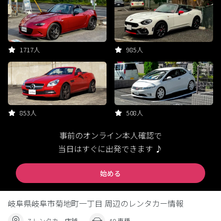
1717人
985人
853人
508人
事前のオンライン本人確認で
当日はすぐに出発できます ♪
始める
岐阜県岐阜市菊地町一丁目 周辺のレンタカー情報
7 レンタカー店舗
40 車種