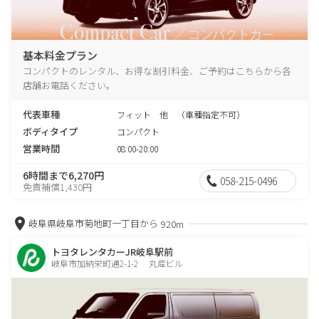
基本料金プラン
コンパクトのレンタル、お得な割引料金、ご予約はこちらから各
店舗お電話ください。
代表車種
フィット 他 （車種指定不可）
ボディタイプ
コンパクト
営業時間
08:00-20:00
6時間まで6,270円
058-215-0496
免責補償1,430円
岐阜県岐阜市菊地町一丁目から
920m
トヨタレンタカーJR岐阜駅前
岐阜市加納栄町通2-1-2 丸産ビル