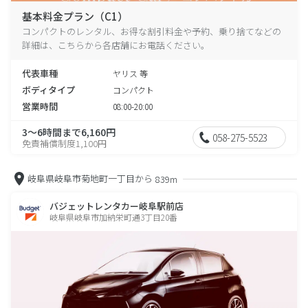
基本料金プラン（C1）
コンパクトのレンタル、お得な割引料金や予約、乗り捨てなどの
詳細は、こちらから各店舗にお電話ください。
代表車種
ヤリス 等
ボディタイプ
コンパクト
営業時間
08:00-20:00
3～6時間まで6,160円
058-275-5523
免責補償制度1,100円
岐阜県岐阜市菊地町一丁目から
839m
バジェットレンタカー岐阜駅前店
岐阜県岐阜市加納栄町通3丁目20番