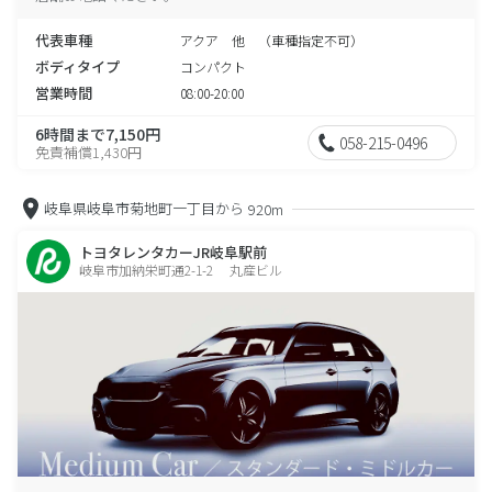
代表車種
アクア 他 （車種指定不可）
ボディタイプ
コンパクト
営業時間
08:00-20:00
6時間まで7,150円
058-215-0496
免責補償1,430円
岐阜県岐阜市菊地町一丁目から
920m
トヨタレンタカーJR岐阜駅前
岐阜市加納栄町通2-1-2 丸産ビル