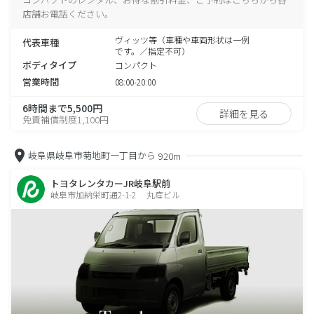
店舗お電話ください。
ヴィッツ等（車種や車両形状は一例
代表車種
です。／指定不可）
ボディタイプ
コンパクト
営業時間
08:00-20:00
6時間まで5,500円
詳細を見る
免責補償制度1,100円
岐阜県岐阜市菊地町一丁目から
920m
トヨタレンタカーJR岐阜駅前
岐阜市加納栄町通2-1-2 丸産ビル