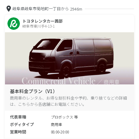
岐阜県岐阜市菊地町一丁目から
2946m
トヨタレンタカー茜部
岐阜市東川手4-13-1
基本料金プラン（V1）
商用車のレンタル、お得な割引料金や予約、乗り捨てなどの詳細
は、こちらから各店舗にお電話ください。
代表車種
プロボックス 等
ボディタイプ
商用車
営業時間
08:00-20:00