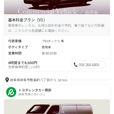
基本料金プラン（V1）
商用車のレンタル、お得な割引料金や予約、乗り捨てなどの詳細
は、こちらから各店舗にお電話ください。
代表車種
プロボックス 等
ボディタイプ
商用車
営業時間
08:00-20:00
6時間まで6,600円
058-268-6800
免責補償制度1,100円
岐阜県岐阜市敷島町八丁目から
3674m
トヨタレンタカー茜部
岐阜市東川手4-13-1