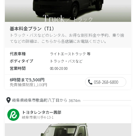
基本料金プラン（T1）
トラック・バスなどのレンタル、お得な割引料金や予約、乗り捨
てなどの詳細は、こちらから各店舗にお電話ください。
代表車種
ライトエーストラック 等
ボディタイプ
トラック・バスなど
営業時間
08:00-20:00
6時間まで5,500円
058-268-6800
免責補償制度1,100円
岐阜県岐阜市敷島町八丁目から
3674m
トヨタレンタカー茜部
岐阜市東川手4-13-1