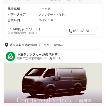
代表車種
アクア 等
ボディタイプ
スタンダード・ミドル
営業時間
08:00-20:00
3～6時間まで7,150円
058-268-6800
免責補償制度1,100円
岐阜県岐阜市敷島町八丁目から
2068m
トヨタレンタカーJR岐阜駅前
岐阜市加納栄町通2-1-2 丸産ビル