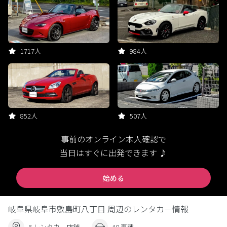
1717人
984人
852人
507人
事前のオンライン本人確認で
当日はすぐに出発できます ♪
始める
岐阜県岐阜市敷島町八丁目 周辺のレンタカー情報
6 レンタカー店舗
40 車種