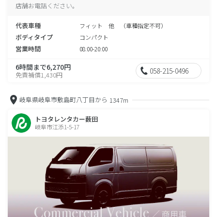
店舗お電話ください。
代表車種
フィット 他 （車種指定不可）
ボディタイプ
コンパクト
営業時間
08:00-20:00
6時間まで6,270円
058-215-0496
免責補償1,430円
岐阜県岐阜市敷島町八丁目から
1347m
トヨタレンタカー薮田
岐阜市江添1-5-17