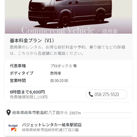
基本料金プラン（V1）
商用車のレンタル、お得な割引料金や予約、乗り捨てなどの詳細
は、こちらから各店舗にお電話ください。
代表車種
プロボックス 等
ボディタイプ
商用車
営業時間
08:00-20:00
6時間まで6,600円
058-275-5523
免責補償制度1,100円
岐阜県岐阜市敷島町八丁目から
1967m
バジェットレンタカー岐阜駅前店
岐阜県岐阜市加納栄町通3丁目20番