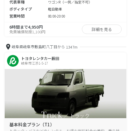
代表車種
ワゴンR（一例／指定不可）
ボディタイプ
軽自動車
営業時間
08:00-20:00
6時間まで4,950円
詳細を見る
免責補償制度1,100円
岐阜県岐阜市敷島町八丁目から
1347m
トヨタレンタカー薮田
岐阜市江添1-5-17
基本料金プラン（T1）
トラック・バスなどのレンタル、お得な割引料金や予約、乗り捨