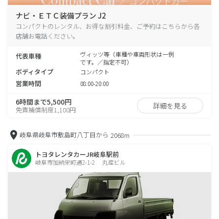
ナビ・ＥＴＣ装備プラン J2
コンパクトのレンタル、お得な割引料金、ご予約はこちらから各
店舗お電話ください。
ヴィッツ等（車種や車両形状は一例
代表車種
です。／指定不可）
ボディタイプ
コンパクト
営業時間
08:00-20:00
6時間まで5,500円
詳細を見る
免責補償制度1,100円
岐阜県岐阜市敷島町八丁目から
2068m
トヨタレンタカーJR岐阜駅前
岐阜市加納栄町通2-1-2 丸産ビル