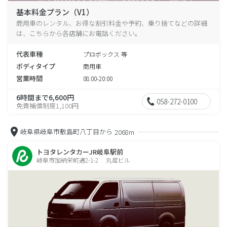
基本料金プラン（V1）
商用車のレンタル、お得な割引料金や予約、乗り捨てなどの詳細
は、こちらから各店舗にお電話ください。
代表車種
プロボックス 等
ボディタイプ
商用車
営業時間
08:00-20:00
6時間まで6,600円
058-272-0100
免責補償制度1,100円
岐阜県岐阜市敷島町八丁目から
2068m
トヨタレンタカーJR岐阜駅前
岐阜市加納栄町通2-1-2 丸産ビル