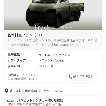
基本料金プラン（T1）
トラック・バスなどのレンタル、お得な割引料金や予約、乗り捨
てなどの詳細は、こちらから各店舗にお電話ください。
代表車種
ライトエーストラック 等
ボディタイプ
トラック・バスなど
営業時間
08:00-20:00
6時間まで5,500円
058-275-5523
免責補償制度1,100円
岐阜県岐阜市敷島町八丁目から
1967m
バジェットレンタカー岐阜駅前店
岐阜県岐阜市加納栄町通3丁目20番