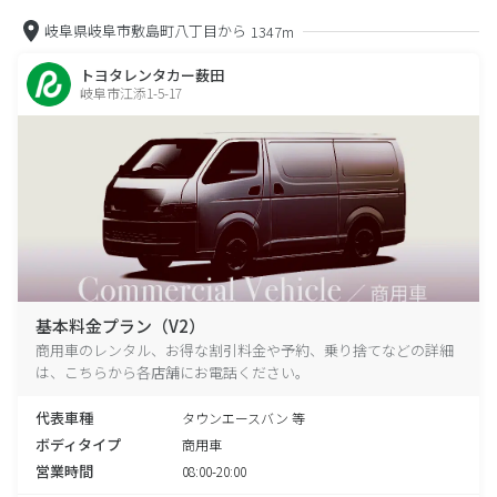
岐阜県岐阜市敷島町八丁目から
1347m
トヨタレンタカー薮田
岐阜市江添1-5-17
基本料金プラン（V2）
商用車のレンタル、お得な割引料金や予約、乗り捨てなどの詳細
は、こちらから各店舗にお電話ください。
代表車種
タウンエースバン 等
ボディタイプ
商用車
営業時間
08:00-20:00