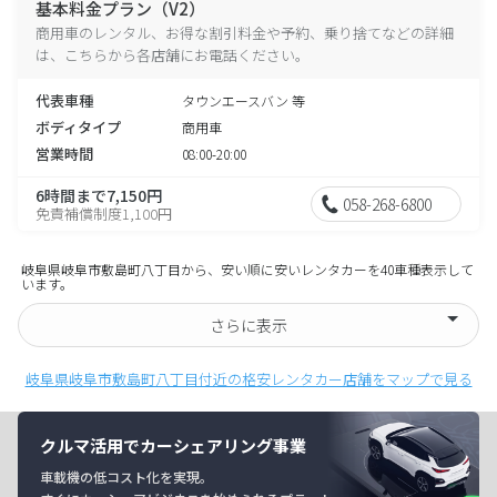
基本料金プラン（V2）
商用車のレンタル、お得な割引料金や予約、乗り捨てなどの詳細
は、こちらから各店舗にお電話ください。
代表車種
タウンエースバン 等
ボディタイプ
商用車
営業時間
08:00-20:00
6時間まで7,150円
058-268-6800
免責補償制度1,100円
岐阜県岐阜市敷島町八丁目から、安い順に安いレンタカーを40車種表示して
います。
さらに表示
岐阜県岐阜市敷島町八丁目付近の格安レンタカー店舗をマップで見る
クルマ活用でカーシェアリング事業
車載機の低コスト化を実現。