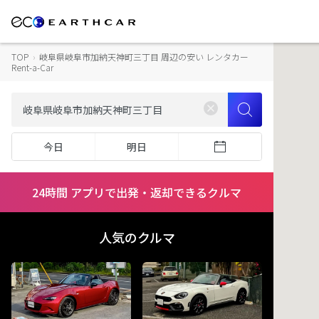
TOP
›
岐阜県岐阜市加納天神町三丁目 周辺の安い レンタカー
Rent-a-Car
今日
明日
24時間 アプリで出発・返却できるクルマ
人気のクルマ