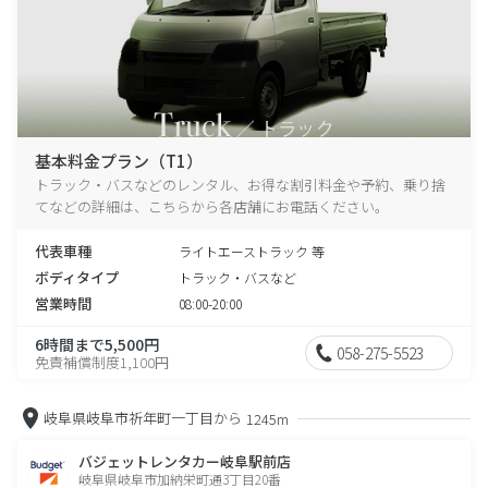
基本料金プラン（T1）
トラック・バスなどのレンタル、お得な割引料金や予約、乗り捨
てなどの詳細は、こちらから各店舗にお電話ください。
代表車種
ライトエーストラック 等
ボディタイプ
トラック・バスなど
営業時間
08:00-20:00
6時間まで5,500円
058-275-5523
免責補償制度1,100円
岐阜県岐阜市祈年町一丁目から
1245m
バジェットレンタカー岐阜駅前店
岐阜県岐阜市加納栄町通3丁目20番