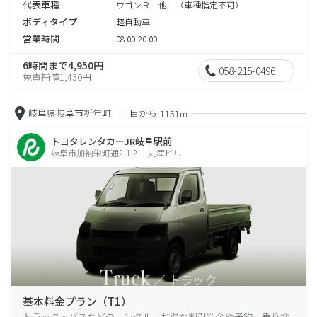
代表車種
ワゴンＲ 他 （車種指定不可）
ボディタイプ
軽自動車
営業時間
08:00-20:00
6時間まで4,950円
058-215-0496
免責補償1,430円
岐阜県岐阜市祈年町一丁目から
1151m
トヨタレンタカーJR岐阜駅前
岐阜市加納栄町通2-1-2 丸産ビル
基本料金プラン（T1）
トラック・バスなどのレンタル、お得な割引料金や予約、乗り捨