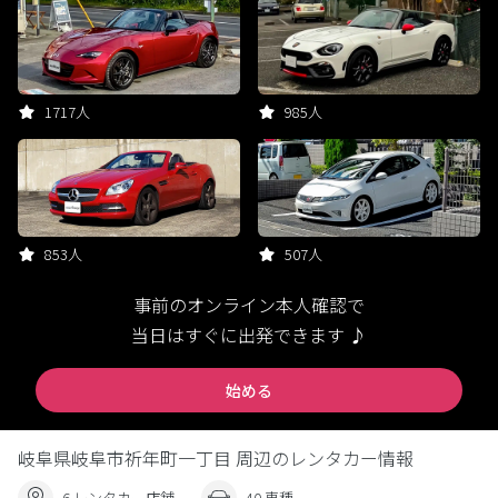
1717人
985人
853人
507人
事前のオンライン本人確認で
当日はすぐに出発できます ♪
始める
岐阜県岐阜市祈年町一丁目 周辺のレンタカー情報
6 レンタカー店舗
40 車種