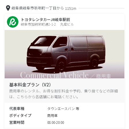
岐阜県岐阜市祈年町一丁目から
1151m
トヨタレンタカーJR岐阜駅前
岐阜市加納栄町通2-1-2 丸産ビル
基本料金プラン（V2）
商用車のレンタル、お得な割引料金や予約、乗り捨てなどの詳細
は、こちらから各店舗にお電話ください。
代表車種
タウンエースバン 等
ボディタイプ
商用車
営業時間
08:00-20:00