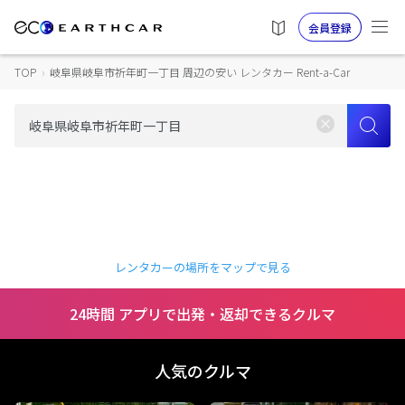
会員登録
TOP
›
岐阜県岐阜市祈年町一丁目 周辺の安い レンタカー Rent-a-Car
レンタカーの場所をマップで見る
24時間 アプリで出発・返却できるクルマ
人気のクルマ