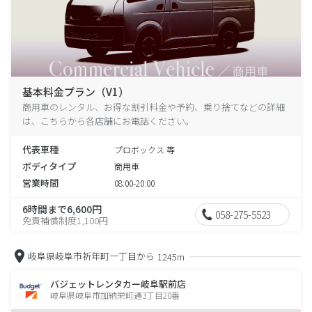
基本料金プラン（V1）
商用車のレンタル、お得な割引料金や予約、乗り捨てなどの詳細
は、こちらから各店舗にお電話ください。
代表車種
プロボックス 等
ボディタイプ
商用車
営業時間
08:00-20:00
6時間まで6,600円
058-275-5523
免責補償制度1,100円
岐阜県岐阜市祈年町一丁目から
1245m
バジェットレンタカー岐阜駅前店
岐阜県岐阜市加納栄町通3丁目20番