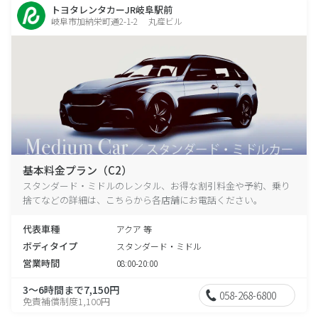
トヨタレンタカーJR岐阜駅前
岐阜市加納栄町通2-1-2 丸産ビル
基本料金プラン（C2）
スタンダード・ミドルのレンタル、お得な割引料金や予約、乗り
捨てなどの詳細は、こちらから各店舗にお電話ください。
代表車種
アクア 等
ボディタイプ
スタンダード・ミドル
営業時間
08:00-20:00
3～6時間まで7,150円
058-268-6800
免責補償制度1,100円