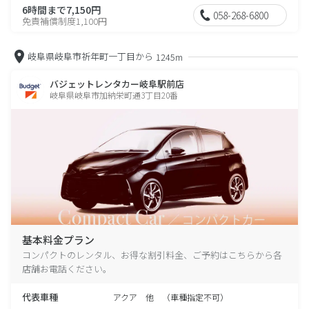
6時間まで7,150円
058-268-6800
免責補償制度1,100円
岐阜県岐阜市祈年町一丁目から
1245m
バジェットレンタカー岐阜駅前店
岐阜県岐阜市加納栄町通3丁目20番
基本料金プラン
コンパクトのレンタル、お得な割引料金、ご予約はこちらから各
店舗お電話ください。
代表車種
アクア 他 （車種指定不可）