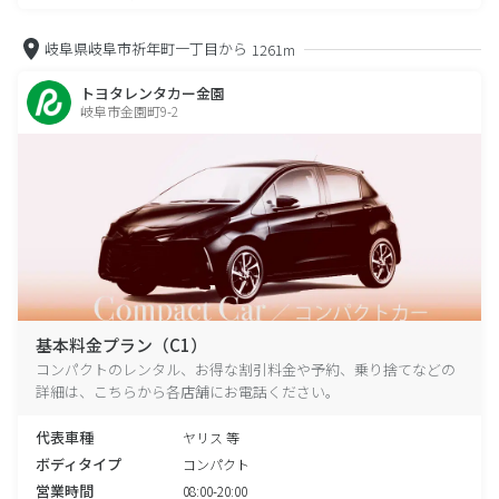
岐阜県岐阜市祈年町一丁目から
1261m
トヨタレンタカー金園
岐阜市金園町9-2
基本料金プラン（C1）
コンパクトのレンタル、お得な割引料金や予約、乗り捨てなどの
詳細は、こちらから各店舗にお電話ください。
代表車種
ヤリス 等
ボディタイプ
コンパクト
営業時間
08:00-20:00