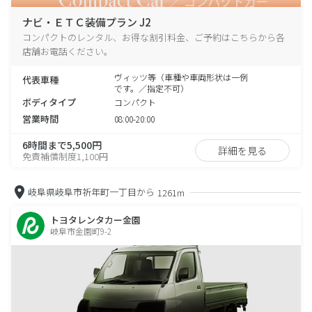
ナビ・ＥＴＣ装備プラン J2
コンパクトのレンタル、お得な割引料金、ご予約はこちらから各
店舗お電話ください。
ヴィッツ等（車種や車両形状は一例
代表車種
です。／指定不可）
ボディタイプ
コンパクト
営業時間
08:00-20:00
6時間まで5,500円
詳細を見る
免責補償制度1,100円
岐阜県岐阜市祈年町一丁目から
1261m
トヨタレンタカー金園
岐阜市金園町9-2