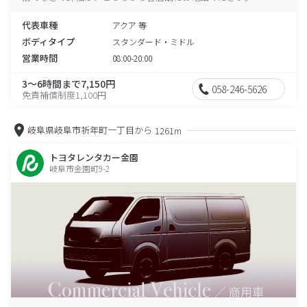
代表車種
アクア 等
ボディタイプ
スタンダード・ミドル
営業時間
08:00-20:00
3～6時間まで7,150円
058-246-5626
免責補償制度1,100円
岐阜県岐阜市祈年町一丁目から
1261m
トヨタレンタカー金園
岐阜市金園町9-2