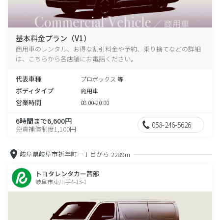
基本料金プラン（V1）
商用車のレンタル、お得な割引料金や予約、乗り捨てなどの詳細
は、こちらから各店舗にお電話ください。
代表車種
プロボックス 等
ボディタイプ
商用車
営業時間
08:00-20:00
6時間まで6,600円
058-246-5626
免責補償制度1,100円
岐阜県岐阜市祈年町一丁目から
2289m
トヨタレンタカー茜部
岐阜市東川手4-13-1