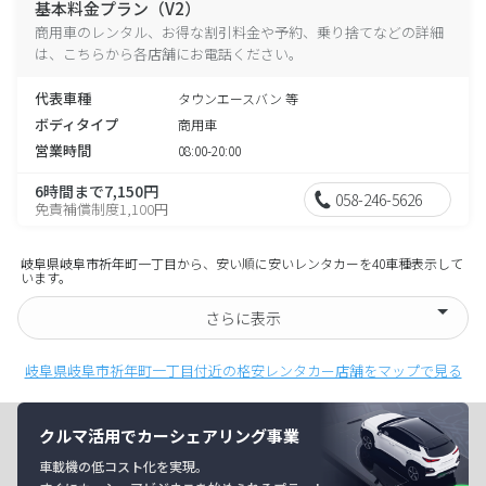
基本料金プラン（V2）
商用車のレンタル、お得な割引料金や予約、乗り捨てなどの詳細
は、こちらから各店舗にお電話ください。
代表車種
タウンエースバン 等
ボディタイプ
商用車
営業時間
08:00-20:00
6時間まで7,150円
058-246-5626
免責補償制度1,100円
岐阜県岐阜市祈年町一丁目から、安い順に安いレンタカーを40車種表示して
います。
さらに表示
岐阜県岐阜市祈年町一丁目付近の格安レンタカー店舗をマップで見る
クルマ活用でカーシェアリング事業
車載機の低コスト化を実現。