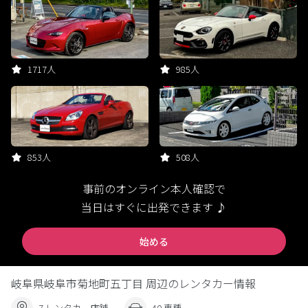
1717人
985人
853人
508人
事前のオンライン本人確認で
当日はすぐに出発できます ♪
始める
岐阜県岐阜市菊地町五丁目 周辺のレンタカー情報
7 レンタカー店舗
40 車種