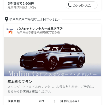
6時間まで6,600円
058-246-5626
免責補償制度1,100円
岐阜県岐阜市菊地町五丁目から
811m
バジェットレンタカー岐阜駅前店
岐阜県岐阜市加納栄町通3丁目20番
基本料金プラン
スタンダード・ミドルのレンタル、お得な割引料金、ご予約はこ
ちらから各店舗お電話ください。
代表車種
カローラ 他 （車種指定不可）