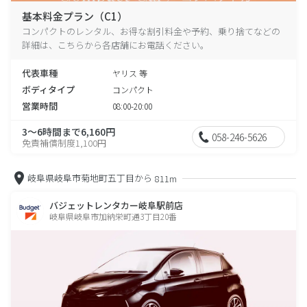
基本料金プラン（C1）
コンパクトのレンタル、お得な割引料金や予約、乗り捨てなどの
詳細は、こちらから各店舗にお電話ください。
代表車種
ヤリス 等
ボディタイプ
コンパクト
営業時間
08:00-20:00
3～6時間まで6,160円
058-246-5626
免責補償制度1,100円
岐阜県岐阜市菊地町五丁目から
811m
バジェットレンタカー岐阜駅前店
岐阜県岐阜市加納栄町通3丁目20番