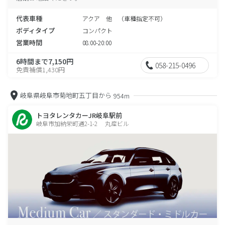
代表車種
アクア 他 （車種指定不可）
ボディタイプ
コンパクト
営業時間
08:00-20:00
6時間まで7,150円
058-215-0496
免責補償1,430円
岐阜県岐阜市菊地町五丁目から
954m
トヨタレンタカーJR岐阜駅前
岐阜市加納栄町通2-1-2 丸産ビル