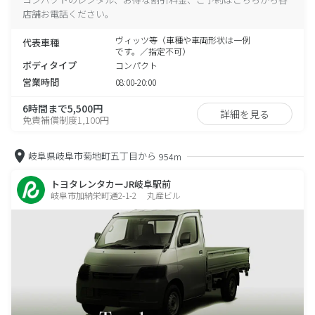
店舗お電話ください。
ヴィッツ等（車種や車両形状は一例
代表車種
です。／指定不可）
ボディタイプ
コンパクト
営業時間
08:00-20:00
6時間まで5,500円
詳細を見る
免責補償制度1,100円
岐阜県岐阜市菊地町五丁目から
954m
トヨタレンタカーJR岐阜駅前
岐阜市加納栄町通2-1-2 丸産ビル