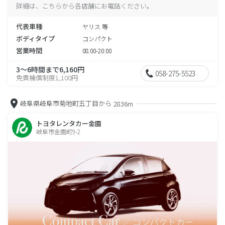
詳細は、こちらから各店舗にお電話ください。
代表車種
ヤリス 等
ボディタイプ
コンパクト
営業時間
08:00-20:00
3～6時間まで6,160円
058-275-5523
免責補償制度1,100円
岐阜県岐阜市菊地町五丁目から
2836m
トヨタレンタカー金園
岐阜市金園町9-2