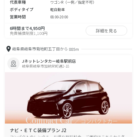
代表車種
ワゴンR（一例／指定不可）
ボディタイプ
軽自動車
営業時間
08:00-20:00
6時間まで4,950円
詳細を見る
免責補償制度1,100円
岐阜県岐阜市菊地町五丁目から
885m
Jネットレンタカー岐阜駅前店
岐阜県岐阜市加納栄町通2-18
ナビ・ＥＴＣ装備プラン J2
コンパクトのレンタル、お得な割引料金、ご予約はこちらから各