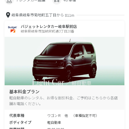
岐阜県岐阜市菊地町五丁目から
811m
バジェットレンタカー岐阜駅前店
岐阜県岐阜市加納栄町通3丁目20番
基本料金プラン
軽自動車のレンタル、お得な割引料金、ご予約はこちらから各店
舗お電話ください。
代表車種
ワゴンＲ 他 （車種指定不可）
ボディタイプ
軽自動車