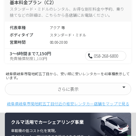
基本料金プラン（C2）
スタンダード・ミドルのレンタル、お得な割引料金や予約、乗り
捨てなどの詳細は、こちらから各店舗にお電話ください。
代表車種
アクア 等
ボディタイプ
スタンダード・ミドル
営業時間
08:00-20:00
3～6時間まで7,150円
058-268-6800
免責補償制度1,100円
岐阜県岐阜市菊地町五丁目から、安い順に安いレンタカーを40車種表示して
います。
さらに表示
岐阜県岐阜市菊地町五丁目付近の格安レンタカー店舗をマップで見る
クルマ活用でカーシェアリング事業
車載機の低コスト化を実現。