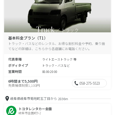
基本料金プラン（T1）
トラック・バスなどのレンタル、お得な割引料金や予約、乗り捨
てなどの詳細は、こちらから各店舗にお電話ください。
代表車種
ライトエーストラック 等
ボディタイプ
トラック・バスなど
営業時間
08:00-20:00
6時間まで5,500円
058-275-5523
免責補償制度1,100円
岐阜県岐阜市菊地町五丁目から
2836m
トヨタレンタカー金園
岐阜市金園町9-2