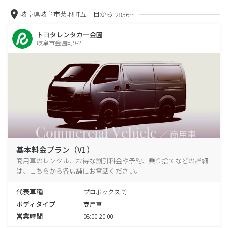
岐阜県岐阜市菊地町五丁目から
2836m
トヨタレンタカー金園
岐阜市金園町9-2
基本料金プラン（V1）
商用車のレンタル、お得な割引料金や予約、乗り捨てなどの詳細
は、こちらから各店舗にお電話ください。
代表車種
プロボックス 等
ボディタイプ
商用車
営業時間
08:00-20:00