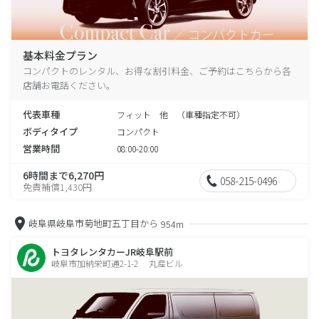
基本料金プラン
コンパクトのレンタル、お得な割引料金、ご予約はこちらから各
店舗お電話ください。
代表車種
フィット 他 （車種指定不可）
ボディタイプ
コンパクト
営業時間
08:00-20:00
6時間まで6,270円
058-215-0496
免責補償1,430円
岐阜県岐阜市菊地町五丁目から
954m
トヨタレンタカーJR岐阜駅前
岐阜市加納栄町通2-1-2 丸産ビル