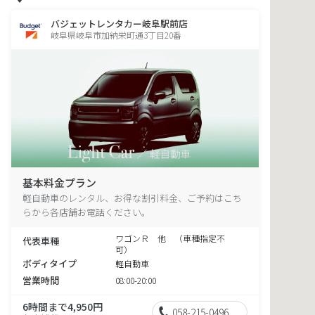
バジェットレンタカー岐阜駅前店
岐阜県岐阜市加納栄町通3丁目20番
基本料金プラン
軽自動車のレンタル、お得な割引料金、ご予約はこち
らから各店舗お電話ください。
ワゴンＲ 他 （車種指定不
代表車種
可）
ボディタイプ
軽自動車
営業時間
08:00-20:00
6時間まで4,950円
058-215-0496