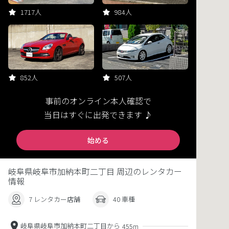
1717人
984人
852人
507人
事前のオンライン本人確認で
当日はすぐに出発できます ♪
始める
岐阜県岐阜市加納本町二丁目 周辺のレンタカー
情報
7 レンタカー店舗
40 車種
岐阜県岐阜市加納本町二丁目から
455m