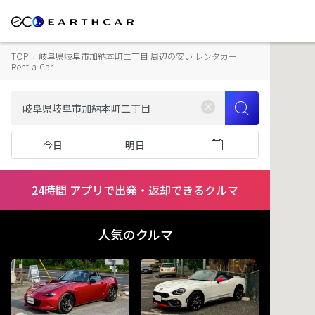
TOP
›
岐阜県岐阜市加納本町二丁目 周辺の安い レンタカー
Rent-a-Car
今日
明日
24時間 アプリで出発・返却できるクルマ
人気のクルマ