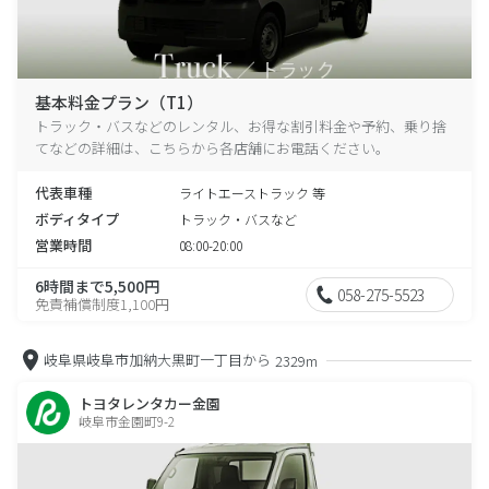
基本料金プラン（T1）
トラック・バスなどのレンタル、お得な割引料金や予約、乗り捨
てなどの詳細は、こちらから各店舗にお電話ください。
代表車種
ライトエーストラック 等
ボディタイプ
トラック・バスなど
営業時間
08:00-20:00
6時間まで5,500円
058-275-5523
免責補償制度1,100円
岐阜県岐阜市加納大黒町一丁目から
2329m
トヨタレンタカー金園
岐阜市金園町9-2