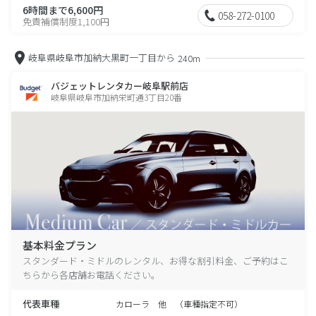
6時間まで6,600円
058-272-0100
免責補償制度1,100円
岐阜県岐阜市加納大黒町一丁目から
240m
バジェットレンタカー岐阜駅前店
岐阜県岐阜市加納栄町通3丁目20番
基本料金プラン
スタンダード・ミドルのレンタル、お得な割引料金、ご予約はこ
ちらから各店舗お電話ください。
代表車種
カローラ 他 （車種指定不可）