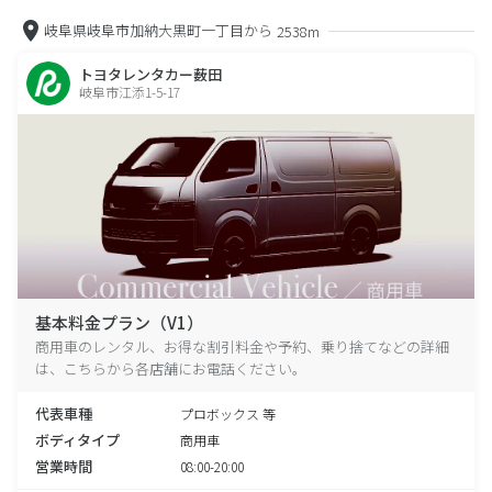
岐阜県岐阜市加納大黒町一丁目から
2538m
トヨタレンタカー薮田
岐阜市江添1-5-17
基本料金プラン（V1）
商用車のレンタル、お得な割引料金や予約、乗り捨てなどの詳細
は、こちらから各店舗にお電話ください。
代表車種
プロボックス 等
ボディタイプ
商用車
営業時間
08:00-20:00