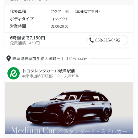
代表車種
アクア 他 （車種指定不可）
ボディタイプ
コンパクト
営業時間
08:00-20:00
6時間まで7,150円
058-215-0496
免責補償1,430円
岐阜県岐阜市加納大黒町一丁目から
440m
トヨタレンタカーJR岐阜駅前
岐阜市加納栄町通2-1-2 丸産ビル