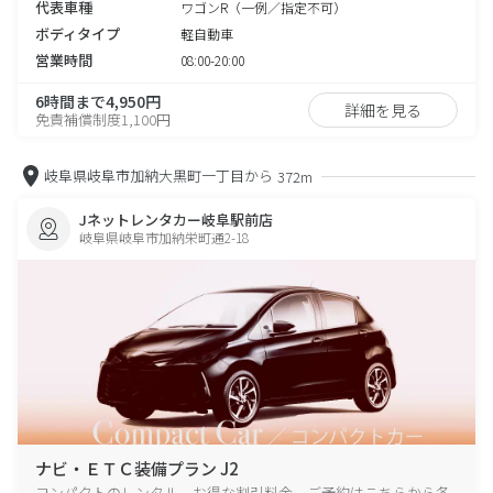
代表車種
ワゴンR（一例／指定不可）
ボディタイプ
軽自動車
営業時間
08:00-20:00
6時間まで4,950円
詳細を見る
免責補償制度1,100円
岐阜県岐阜市加納大黒町一丁目から
372m
Jネットレンタカー岐阜駅前店
岐阜県岐阜市加納栄町通2-18
ナビ・ＥＴＣ装備プラン J2
コンパクトのレンタル、お得な割引料金、ご予約はこちらから各