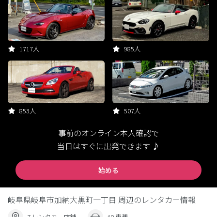
1717人
985人
853人
507人
事前のオンライン本人確認で
当日はすぐに出発できます ♪
始める
岐阜県岐阜市加納大黒町一丁目 周辺のレンタカー情報
7 レンタカー店舗
40 車種