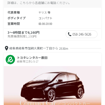
詳細は、こちらから各店舗にお電話ください。
代表車種
ヤリス 等
ボディタイプ
コンパクト
営業時間
08:00-20:00
3～6時間まで6,160円
058-246-5626
免責補償制度1,100円
岐阜県岐阜市加納大黒町一丁目から
2538m
トヨタレンタカー薮田
岐阜市江添1-5-17