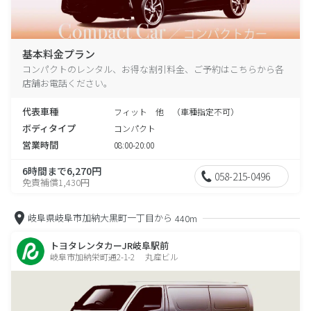
基本料金プラン
コンパクトのレンタル、お得な割引料金、ご予約はこちらから各
店舗お電話ください。
代表車種
フィット 他 （車種指定不可）
ボディタイプ
コンパクト
営業時間
08:00-20:00
6時間まで6,270円
058-215-0496
免責補償1,430円
岐阜県岐阜市加納大黒町一丁目から
440m
トヨタレンタカーJR岐阜駅前
岐阜市加納栄町通2-1-2 丸産ビル