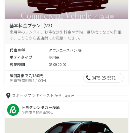
基本料金プラン（V2）
商用車のレンタル、お得な割引料金や予約、乗り捨てなどの詳細
は、こちらから各店舗にお電話ください。
代表車種
タウンエースバン 等
ボディタイプ
商用車
営業時間
08:00-20:00
6時間まで7,150円
0475-25-5571
免責補償制度1,100円
スポーツプラザイーストから
1490m
トヨタレンタカー茂原
茂原市早野新田90-1