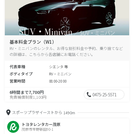
基本料金プラン（W1）
RV・ミニバンのレンタル、お得な割引料金や予約、乗り捨てなど
の詳細は、こちらから各店舗にお電話ください。
代表車種
シエンタ 等
ボディタイプ
RV・ミニバン
営業時間
08:00-20:00
6時間まで7,700円
0475-25-5571
免責補償制度1,100円
スポーツプラザイーストから
1490m
トヨタレンタカー茂原
茂原市早野新田90-1