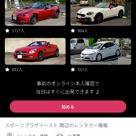
1717人
984人
852人
507人
事前のオンライン本人確認で
当日はすぐに出発できます ♪
始める
スポーツプラザイースト 周辺のレンタカー情報
1 レンタカー店舗
10 車種