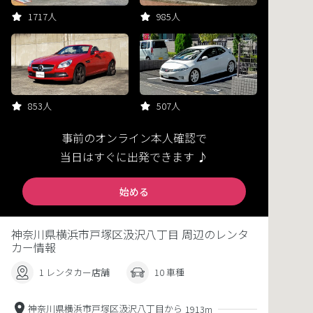
1717人
985人
853人
507人
事前のオンライン本人確認で
当日はすぐに出発できます ♪
始める
神奈川県横浜市戸塚区汲沢八丁目 周辺のレンタ
カー情報
1 レンタカー店舗
10 車種
神奈川県横浜市戸塚区汲沢八丁目から
1913m