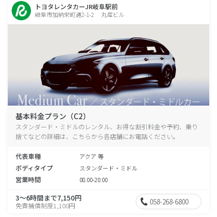
トヨタレンタカーJR岐阜駅前
岐阜市加納栄町通2-1-2 丸産ビル
基本料金プラン（C2）
スタンダード・ミドルのレンタル、お得な割引料金や予約、乗り
捨てなどの詳細は、こちらから各店舗にお電話ください。
代表車種
アクア 等
ボディタイプ
スタンダード・ミドル
営業時間
08:00-20:00
3～6時間まで7,150円
058-268-6800
免責補償制度1,100円