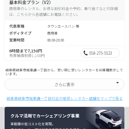
基本料金プラン（V2）
商用車のレンタル、お得な割引料金や予約、乗り捨てなどの詳細
は、こちらから各店舗にお電話ください。
代表車種
タウンエースバン 等
ボディタイプ
商用車
営業時間
08:00-20:00
6時間まで7,150円
058-275-5523
免責補償制度1,100円
岐阜県岐阜市城東通一丁目から、安い順に安いレンタカーを40車種表示して
います。
さらに表示
岐阜県岐阜市城東通一丁目付近の格安レンタカー店舗をマップで見る
クルマ活用でカーシェアリング事業
車載機の低コスト化を実現。