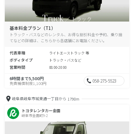
基本料金プラン（T1）
トラック・バスなどのレンタル、お得な割引料金や予約、乗り捨
てなどの詳細は、こちらから各店舗にお電話ください。
代表車種
ライトエーストラック 等
ボディタイプ
トラック・バスなど
営業時間
08:00-20:00
6時間まで5,500円
058-275-5523
免責補償制度1,100円
岐阜県岐阜市城東通一丁目から
1798m
トヨタレンタカー金園
岐阜市金園町9-2