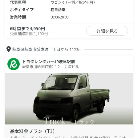
代表車種
ワゴンR（一例／指定不可）
ボディタイプ
軽自動車
営業時間
08:00-20:00
6時間まで4,950円
詳細を見る
免責補償制度1,100円
岐阜県岐阜市城東通一丁目から
1123m
トヨタレンタカーJR岐阜駅前
岐阜市加納栄町通2-1-2 丸産ビル
基本料金プラン（T1）
トラック・バスなどのレンタル、お得な割引料金や予約、乗り捨