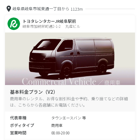
岐阜県岐阜市城東通一丁目から
1123m
トヨタレンタカーJR岐阜駅前
岐阜市加納栄町通2-1-2 丸産ビル
基本料金プラン（V2）
商用車のレンタル、お得な割引料金や予約、乗り捨てなどの詳細
は、こちらから各店舗にお電話ください。
代表車種
タウンエースバン 等
ボディタイプ
商用車
営業時間
08:00-20:00