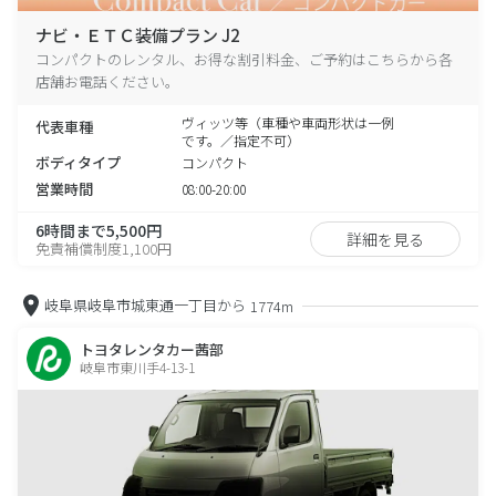
ナビ・ＥＴＣ装備プラン J2
コンパクトのレンタル、お得な割引料金、ご予約はこちらから各
店舗お電話ください。
ヴィッツ等（車種や車両形状は一例
代表車種
です。／指定不可）
ボディタイプ
コンパクト
営業時間
08:00-20:00
6時間まで5,500円
詳細を見る
免責補償制度1,100円
岐阜県岐阜市城東通一丁目から
1774m
トヨタレンタカー茜部
岐阜市東川手4-13-1