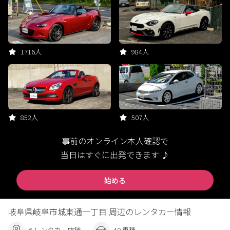
1716人
984人
852人
507人
事前のオンライン本人確認で
当日はすぐに出発できます ♪
始める
岐阜県岐阜市城東通一丁目 周辺のレンタカー情報
6 レンタカー店舗
40 車種