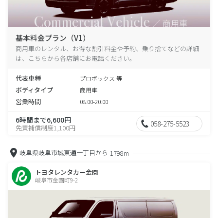
基本料金プラン（V1）
商用車のレンタル、お得な割引料金や予約、乗り捨てなどの詳細
は、こちらから各店舗にお電話ください。
代表車種
プロボックス 等
ボディタイプ
商用車
営業時間
08:00-20:00
6時間まで6,600円
058-275-5523
免責補償制度1,100円
岐阜県岐阜市城東通一丁目から
1798m
トヨタレンタカー金園
岐阜市金園町9-2