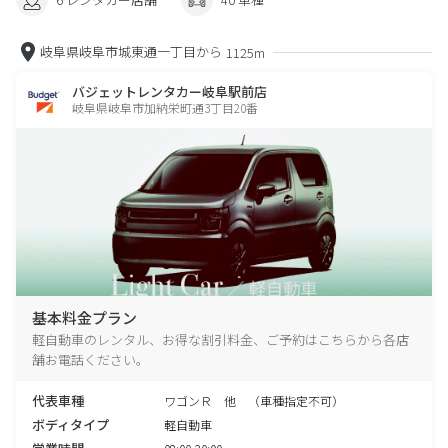
岐阜県岐阜市城東通一丁目から
1125m
バジェットレンタカー岐阜駅前店
岐阜県岐阜市加納栄町通3丁目20番
基本料金プラン
軽自動車のレンタル、お得な割引料金、ご予約はこちらから各店
舗お電話ください。
代表車種
ワゴンＲ 他 （車種指定不可）
ボディタイプ
軽自動車