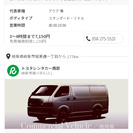
代表車種
アクア 等
ボディタイプ
スタンダード・ミドル
営業時間
08:00-20:00
3～6時間まで7,150円
058-275-5523
免責補償制度1,100円
岐阜県岐阜市城東通一丁目から
1774m
トヨタレンタカー茜部
岐阜市東川手4-13-1