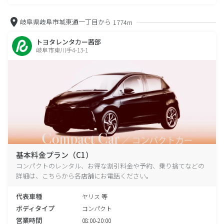
岐阜県岐阜市城東通一丁目から
1774m
トヨタレンタカー茜部
岐阜市東川手4-13-1
基本料金プラン（C1）
コンパクトのレンタル、お得な割引料金や予約、乗り捨てなどの
詳細は、こちらから各店舗にお電話ください。
代表車種
ヤリス 等
ボディタイプ
コンパクト
営業時間
08:00-20:00