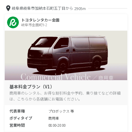
岐阜県岐阜市加納本石町五丁目から
2905m
トヨタレンタカー金園
岐阜市金園町9-2
基本料金プラン（V1）
商用車のレンタル、お得な割引料金や予約、乗り捨てなどの詳細
は、こちらから各店舗にお電話ください。
代表車種
プロボックス 等
ボディタイプ
商用車
営業時間
08:00-20:00