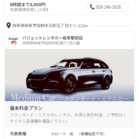
6時間まで6,600円
058-246-5626
免責補償制度1,100円
岐阜県岐阜市加納本石町五丁目から
820m
バジェットレンタカー岐阜駅前店
岐阜県岐阜市加納栄町通3丁目20番
基本料金プラン
スタンダード・ミドルのレンタル、お得な割引料金、ご予約はこ
ちらから各店舗お電話ください。
代表車種
カローラ 他 （車種指定不可）