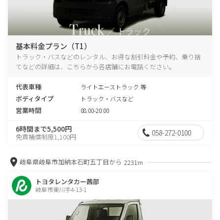
基本料金プラン（T1）
トラック・バスなどのレンタル、お得な割引料金や予約、乗り捨
てなどの詳細は、こちらから各店舗にお電話ください。
代表車種
ライトエーストラック 等
ボディタイプ
トラック・バスなど
営業時間
08:00-20:00
6時間まで5,500円
058-272-0100
免責補償制度1,100円
岐阜県岐阜市加納本石町五丁目から
2231m
トヨタレンタカー茜部
岐阜市東川手4-13-1