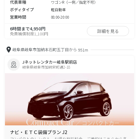
代表車種
ワゴンR（一例／指定不可）
ボディタイプ
軽自動車
営業時間
08:00-20:00
6時間まで4,950円
詳細を見る
免責補償制度1,100円
岐阜県岐阜市加納本石町五丁目から
951m
Jネットレンタカー岐阜駅前店
岐阜県岐阜市加納栄町通2-18
ナビ・ＥＴＣ装備プラン J2
コンパクトのレンタル、お得な割引料金、ご予約はこちらから各