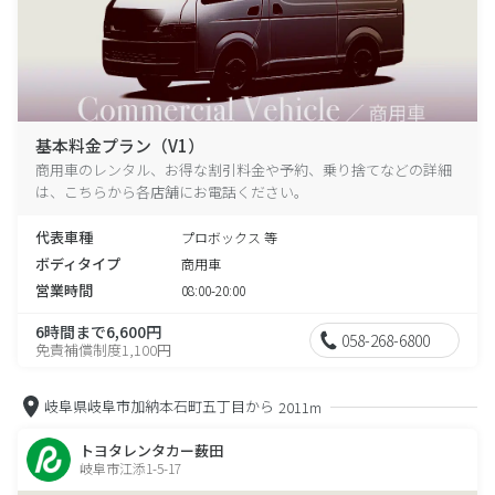
基本料金プラン（V1）
商用車のレンタル、お得な割引料金や予約、乗り捨てなどの詳細
は、こちらから各店舗にお電話ください。
代表車種
プロボックス 等
ボディタイプ
商用車
営業時間
08:00-20:00
6時間まで6,600円
058-268-6800
免責補償制度1,100円
岐阜県岐阜市加納本石町五丁目から
2011m
トヨタレンタカー薮田
岐阜市江添1-5-17