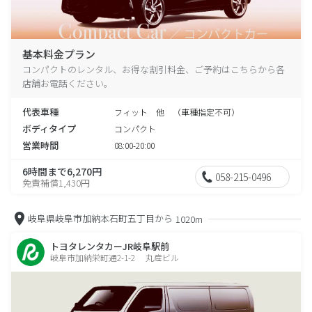
基本料金プラン
コンパクトのレンタル、お得な割引料金、ご予約はこちらから各
店舗お電話ください。
代表車種
フィット 他 （車種指定不可）
ボディタイプ
コンパクト
営業時間
08:00-20:00
6時間まで6,270円
058-215-0496
免責補償1,430円
岐阜県岐阜市加納本石町五丁目から
1020m
トヨタレンタカーJR岐阜駅前
岐阜市加納栄町通2-1-2 丸産ビル