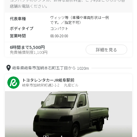
店舗お電話ください。
ヴィッツ等（車種や車両形状は一例
代表車種
です。／指定不可）
ボディタイプ
コンパクト
営業時間
08:00-20:00
6時間まで5,500円
詳細を見る
免責補償制度1,100円
岐阜県岐阜市加納本石町五丁目から
1020m
トヨタレンタカーJR岐阜駅前
岐阜市加納栄町通2-1-2 丸産ビル