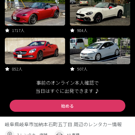
1717人
984人
852人
507人
事前のオンライン本人確認で
当日はすぐに出発できます ♪
始める
岐阜県岐阜市加納本石町五丁目 周辺のレンタカー情報
7 レンタカー店舗
40 車種