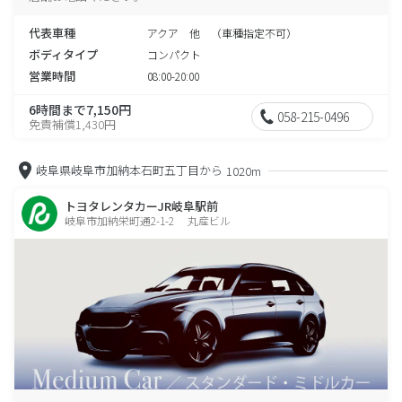
代表車種
アクア 他 （車種指定不可）
ボディタイプ
コンパクト
営業時間
08:00-20:00
6時間まで7,150円
058-215-0496
免責補償1,430円
岐阜県岐阜市加納本石町五丁目から
1020m
トヨタレンタカーJR岐阜駅前
岐阜市加納栄町通2-1-2 丸産ビル