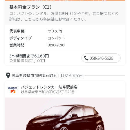
基本料金プラン（C1）
コンパクトのレンタル、お得な割引料金や予約、乗り捨てなどの
詳細は、こちらから各店舗にお電話ください。
代表車種
ヤリス 等
ボディタイプ
コンパクト
営業時間
08:00-20:00
3～6時間まで6,160円
058-246-5626
免責補償制度1,100円
岐阜県岐阜市加納本石町五丁目から
820m
バジェットレンタカー岐阜駅前店
岐阜県岐阜市加納栄町通3丁目20番