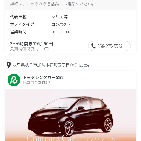
詳細は、こちらから各店舗にお電話ください。
代表車種
ヤリス 等
ボディタイプ
コンパクト
営業時間
08:00-20:00
3～6時間まで6,160円
058-275-5523
免責補償制度1,100円
岐阜県岐阜市加納本石町五丁目から
2905m
トヨタレンタカー金園
岐阜市金園町9-2