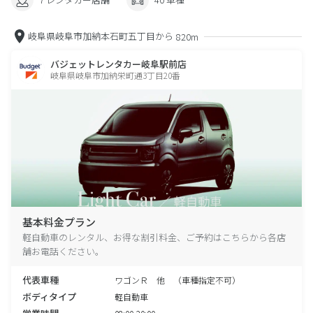
岐阜県岐阜市加納本石町五丁目から
820m
バジェットレンタカー岐阜駅前店
岐阜県岐阜市加納栄町通3丁目20番
基本料金プラン
軽自動車のレンタル、お得な割引料金、ご予約はこちらから各店
舗お電話ください。
代表車種
ワゴンＲ 他 （車種指定不可）
ボディタイプ
軽自動車